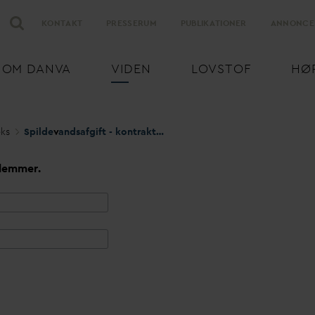
KONTAKT
PRESSERUM
PUBLIKATIONER
ANNONCE
OM
D
AN
V
A
VIDEN
LOVSTOF
HØ
eks
Spilde
v
andsafgift - kontraktligt medlemskab
lemmer.