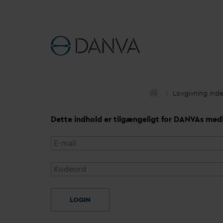
Lovgivning ind
Dette indhold er tilgængeligt for
D
AN
V
As med
LOGIN