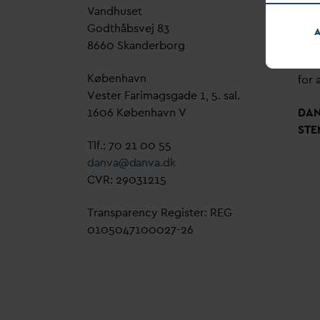
V
andhuset
Genn
Godthåbsvej 83
bud
A
8660 Skanderborg
sag,
grøn
København
for a
Vester Farimagsgade 1, 5. sal.
1606 København V
D
A
STE
Tlf.: 70 21 00 55
d
an
v
a@
d
an
v
a.dk
CVR: 29031215
Transparency Register: REG
0105047100027-26