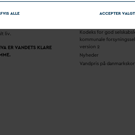
em stærke alliancer og klare
Pri
v
atlivspolitik
skaber taler
D
AN
V
A
v
andets
FVIS ALLE
ACCEPTER
V
ALGT
Arrangementer
 som vigtig ressource for den
Fakturering
ne omstilling og grundlaget
Kodeks for god selskabsl
lt liv.
kommunale forsyningsse
version 2
N
V
A ER
V
ANDETS KLARE
MME.
Nyheder
V
andpris på
d
anmarkskor