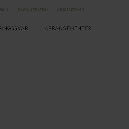
RING
D
AN
V
A STRATEGI
ÅRSBERETNING
RINGSS
V
AR
ARRANGEMENTER