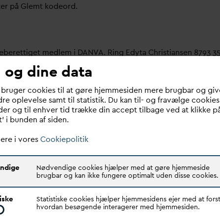
ter på Glemt kodeord.
meberettiget medlem i
D
AN
V
A. Ring Edyta Christiansen 8793 3
 og dine data
bruger her.
 bruger cookies til at gøre hjemmesiden mere brugbar og giv
re oplevelse samt til statistik. Du kan til- og fravælge cookies
 om dit
v
andselskab, dit ansættelsessted er medlem i
D
AN
V
A e
er og til enhver tid trække din accept tilbage ved at klikke p
t’ i bunden af siden.
ere i vores
Cookiepolitik
ndige
Nødvendige cookies hjælper med at gøre hjemmeside
brugbar og kan ikke fungere optimalt uden disse cookies.
Quick links
N
V
A er den samlende kraft i
tiske
Statistiske cookies hjælper hjemmesidens ejer med at forst
Find dine
D
AN
V
A me
d
ar
dsektoren.
hvordan besøgende interagerer med hjemmesiden.
Bestyrelse