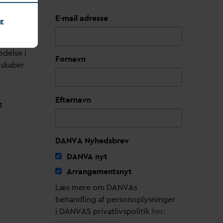
E-mail adresse
E
edelse i
Fornavn
lskaber
Efternavn
t
DANVA Nyhedsbrev
D
AN
V
A nyt
Arrangementsnyt
Læs mere om DANVAs
behandling af personoplysninger
i DANVAS privatlivspolitik
her
.