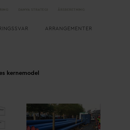
RING
D
AN
V
A STRATEGI
ÅRSBERETNING
RINGSS
V
AR
ARRANGEMENTER
les kernemodel