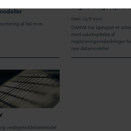
r til
D
AN
V
As
Registreringsvejledn
modeller
D
ato:
13/8 2021
ortering af fejl m.m.
D
AN
V
A har igangsat et arbe
med u
d
arbejdelse af
registreringsvejledninger fo
nye
d
atamodeller.
V
- og vedligeholdelsesmodel