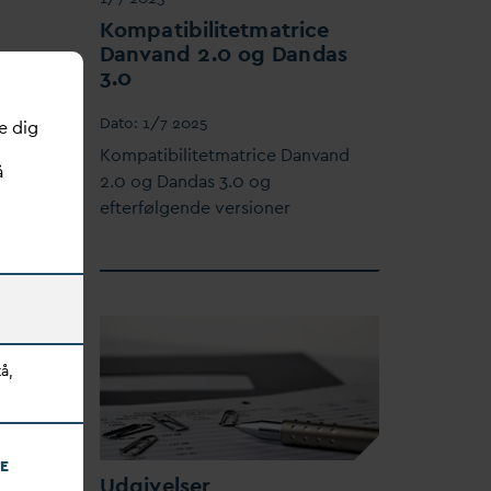
Kompatibilitetmatrice
D
an
v
and 2.0 og
D
an
d
as
eraktiv
3.0
As
D
ato:
1/7 2025
e dig
Kompatibilitetmatrice
D
an
v
and
å
2.0 og
D
an
d
as 3.0 og
efterfølgende versioner
å,
E
Udgivelser