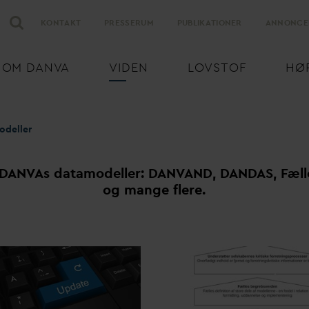
KONTAKT
PRESSERUM
PUBLIKATIONER
ANNONCE
OM
D
AN
V
A
VIDEN
LOVSTOF
HØ
odeller
D
AN
V
As
d
atamodeller:
D
AN
V
AND,
D
AN
D
AS,
F
æl
og mange flere.