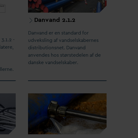
D
anvand 2.1.2
D
an
v
and er en stan
d
ard for
 3.1.2 -
udveksling af
v
andselskabernes
d
atere,
distributionsnet.
D
an
v
and
anvendes hos størstedelen af de
d
anske
v
andselskaber.
lerne.