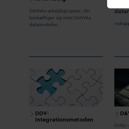
ønske
d
ata
D
AN
V
As arbejdsgrupper, der
beskæftiger sig med
D
AN
V
As
Indrapp
d
atamodeller.
DDV-
D&
Integrationsmetoden
Drifts