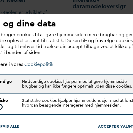
d
atamodeloversigt
-Reolen er udviklet af
Dette site indeholder en int
 i fællesskab med
 og dine data
figur med adgang til
lskaberne, til brug for både
dokumentationen for
D
AN
V
lskaber, applikationshuse
 bruger cookies til at gøre hjemmesiden mere brugbar og giv
d
atamodeller
re oplevelse samt til statistik. Du kan til- og fravælge cookies
givere.
er og til enhver tid trække din accept tilbage ved at klikke p
t’ i bunden af siden.
ere i vores
Cookiepolitik
ndige
Nødvendige cookies hjælper med at gøre hjemmeside
brugbar og kan ikke fungere optimalt uden disse cookies.
tiske
Statistiske cookies hjælper hjemmesidens ejer med at forst
hvordan besøgende interagerer med hjemmesiden.
FVIS ALLE
ACCEPTER
V
ALGT
pportering af fejl og
13/8 2021