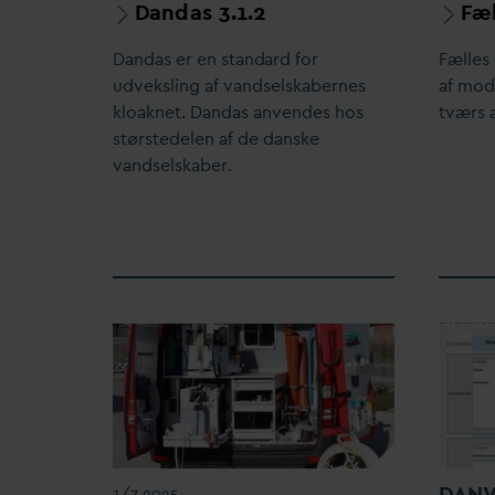
D
andas 3.1.2
F
æl
D
an
d
as er en stan
d
ard for
Fælles
udveksling af
v
andselskabernes
af mod
kloaknet.
D
an
d
as anvendes hos
tværs 
størstedelen af de
d
anske
v
andselskaber.
D
AN
1/7 2025