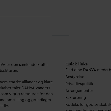
Quick links
N
V
A er den samlende kraft i
Find dine
D
AN
V
A me
d
ar
dsektoren.
Bestyrelse
em stærke alliancer og klare
Pri
v
atlivspolitik
skaber taler
D
AN
V
A
v
andets
Arrangementer
 som vigtig ressource for den
Fakturering
ne omstilling og grundlaget
Kodeks for god selskabsl
lt liv.
kommunale forsyningsse