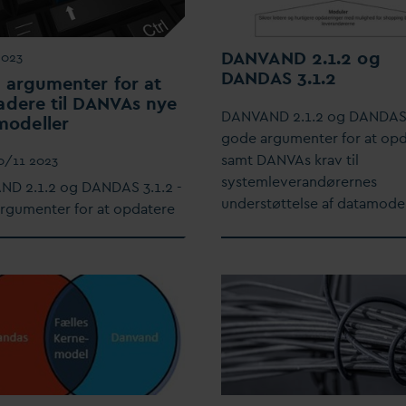
D
AN
V
AND 2.1.2 og
2023
D
AN
D
AS 3.1.2
 argumenter for at
dere til
D
AN
V
As nye
D
AN
V
AND 2.1.2 og
D
AN
D
AS
modeller
gode argumenter for at op
samt
D
AN
V
As krav til
0/11 2023
systemleverandørernes
ND 2.1.2 og
D
AN
D
AS 3.1.2 -
understøttelse af
d
atamodel
rgumenter for at op
d
atere