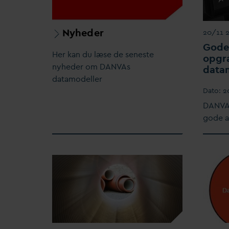
Nyheder
20/11 
Gode
Her kan du læse de seneste
opgra
nyheder om
D
AN
V
As
d
ata
d
atamodeller
D
ato:
2
D
AN
V
A
gode a