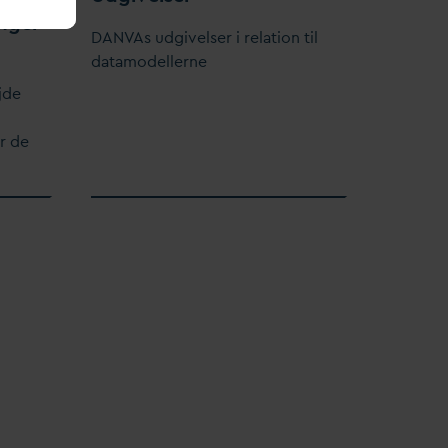
inger
D
AN
V
As udgivelser i relation til
d
atamodellerne
jde
r de