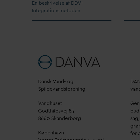
En beskrivelse af DDV-
Integrationsmetoden
D
ansk
V
and- og
D
A
Spilde
v
andsforening
v
an
V
andhuset
Genn
Godthåbsvej 83
bud
8660 Skanderborg
sag,
grøn
København
for a