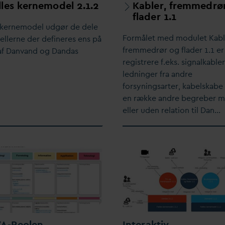
les kernemodel 2.1.2
Kabler, fremmedrø
flader 1.1
 kernemodel udgør de dele
Formålet med modulet Kabl
ellerne der defineres ens på
fremmedrør og flader 1.1 er
af
D
an
v
and og
D
an
d
as
registrere f.eks. signalkabler
ledninger fra andre
forsyningsarter, kabelskabe
en række andre begreber 
eller uden relation til
D
an…
V
A-Reolen
Interaktiv