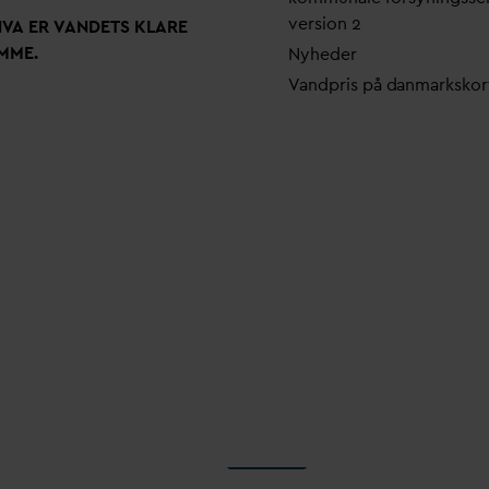
version 2
N
V
A ER
V
ANDETS KLARE
MME.
Nyheder
V
andpris på
d
anmarkskor