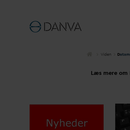
Viden
D
atam
Læs mere om