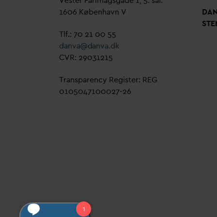
Vester Farimagsgade 1, 5. sal.
1606 København V
D
A
STE
Tlf.: 70 21 00 55
d
an
v
a@
d
an
v
a.dk
CVR: 29031215
Transparency Register: REG
0105047100027-26