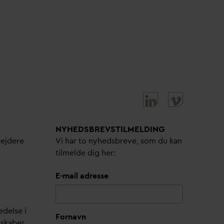
NYHEDSBREVS­TILMELDING
bejdere
Vi har to nyhedsbreve, som du kan
tilmelde dig her:
E-mail adresse
edelse i
Fornavn
lskaber