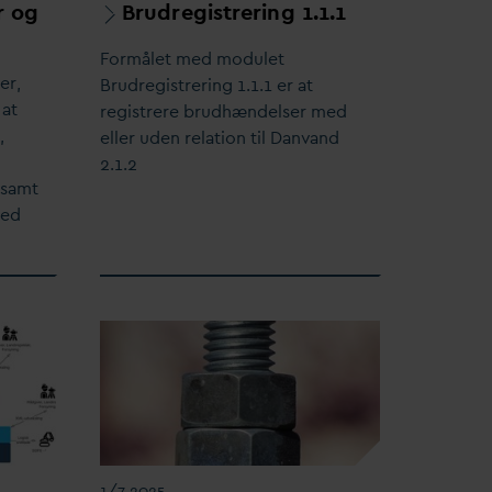
r og
Brudregistrering 1.1.1
Formålet med modulet
er,
Brudregistrering 1.1.1 er at
 at
registrere brudhændelser med
,
eller uden relation til
D
an
v
and
2.1.2
 samt
med
1/7 2025