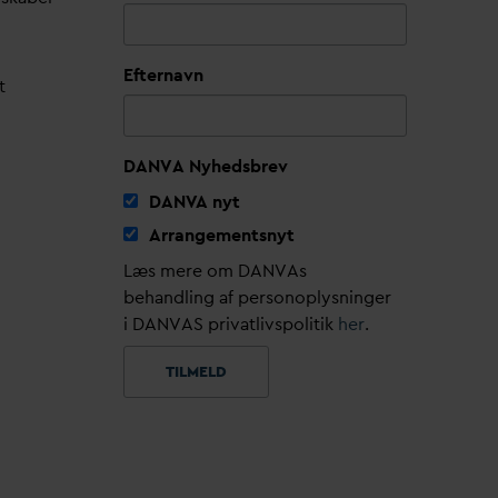
Efternavn
t
DANVA Nyhedsbrev
D
AN
V
A nyt
Arrangementsnyt
Læs mere om DANVAs
behandling af personoplysninger
i DANVAS privatlivspolitik
her
.