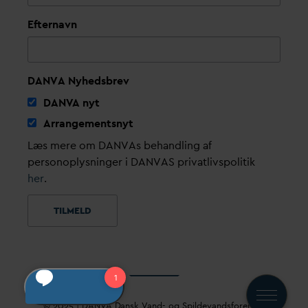
Efternavn
DANVA Nyhedsbrev
D
AN
V
A nyt
Arrangementsnyt
Læs mere om DANVAs behandling af
personoplysninger i DANVAS privatlivspolitik
her
.
© 2025 |
D
AN
V
A
D
ansk
V
and- og Spilde
v
andsforening