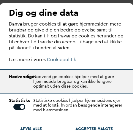
Dig og dine data
D
an
v
a bruger cookies til at gøre hjemmesiden mere
brugbar og give dig en bedre oplevelse samt til
statistik. Du kan til- og fravælge cookies herunder og
til enhver tid trække din accept tilbage ved at klikke
på ‘ikonet’ i bunden af siden.
Læs mere i vores
Cookiepolitik
Nødvendige
Nødvendige cookies hjælper med at gøre
hjemmeside brugbar og kan ikke fungere
optimalt uden disse cookies.
Statistiske
Statistiske cookies hjælper hjemmesidens ejer
med at forstå, hvordan besøgende interagerer
med hjemmesiden.
Lars Gadegaard Christensen
AFVIS ALLE
ACCEPTER
V
ALGTE