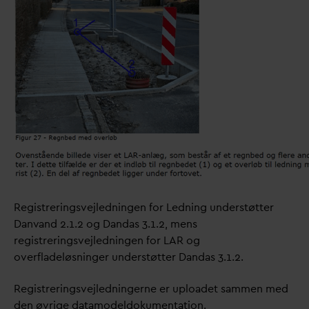
Registreringsvejledningen for Ledning understøtter
D
an
v
and 2.1.2 og
D
an
d
as 3.1.2, mens
registreringsvejledningen for LAR og
overfladeløsninger understøtter
D
an
d
as 3.1.2.
Registreringsvejledningerne er uploadet sammen med
den øvrige
d
atamodeldokumentation.