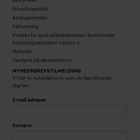
Bestyrelse
Pri
v
atlivspolitik
Arrangementer
Fakturering
Kodeks for god selskabsledelse i kommunale
forsyningsselskaber version 2
Nyheder
V
andpris på
d
anmarkskort
NYHEDSBREVS­TILMELDING
Vi har to nyhedsbreve, som du kan tilmelde
dig her:
E-mail adresse
Fornavn