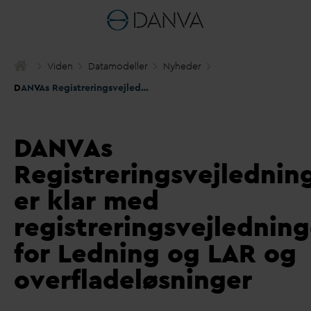
Viden
D
atamodeller
Nyheder
D
AN
V
As Registreringsvejledningsgruppe er klar med registreringsvejledninger for Ledning og LAR og overfladeløsninger
D
AN
V
As
Registreringsvejledni
er klar med
registreringsvejledning
for Ledning og LAR og
overfladeløsninger