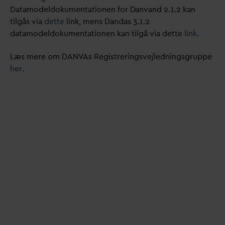
D
atamodeldokumentationen for
D
an
v
and 2.1.2 kan
tilgås via
dette
link, mens
D
an
d
as 3.1.2
d
atamodeldokumentationen kan tilgå via dette
link
.
Læs mere om
D
AN
V
As Registreringsvejledningsgruppe
her
.