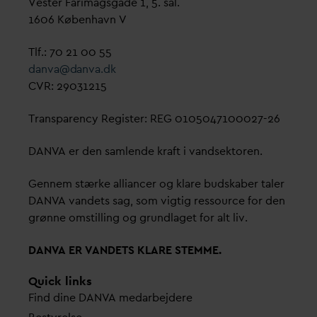
Vester Farimagsgade 1, 5. sal.
1606 København V
Tlf.: 70 21 00 55
d
an
v
a@
d
an
v
a.dk
CVR: 29031215
Transparency Register: REG 0105047100027-26
D
AN
V
A er den samlende kraft i
v
andsektoren.
Gennem stærke alliancer og klare budskaber taler
D
AN
V
A
v
andets sag, som vigtig ressource for den
grønne omstilling og grundlaget for alt liv.
D
AN
V
A ER
V
ANDETS KLARE STEMME.
Quick links
Find dine
D
AN
V
A me
d
arbejdere