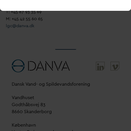
Senior Projektleder
T: +45 87 93 35 69
M: +45 42 55 60 65
lgc@
d
an
v
a.dk
D
ansk
V
and- og Spilde
v
andsforening
V
andhuset
Godthåbsvej 83
8660 Skanderborg
København