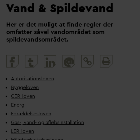
V
and & Spildevand
Her er det muligt at finde regler der
omfatter såvel
v
andområdet som
spilde
v
andsområdet.
Print
@
and
share
Autorisationsloven
Byggeloven
CER-loven
Energi
Forældelsesloven
Gas-,
v
and- og afløbsinstallation
LER-loven
Miljøbeskyttelsesloven