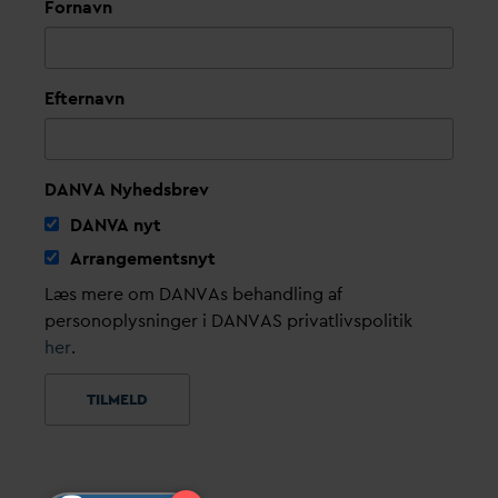
Fornavn
Efternavn
DANVA Nyhedsbrev
D
AN
V
A nyt
Arrangementsnyt
Læs mere om DANVAs behandling af
personoplysninger i DANVAS privatlivspolitik
her
.