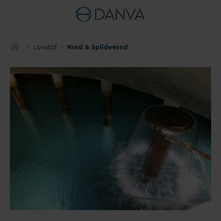
Lovstof
V
and & Spilde
v
and