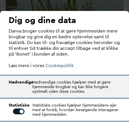
Dig og dine data
D
an
v
a bruger cookies til at gøre hjemmesiden mere
Skabelon for eftergivelse af statslig
brugbar og give dig en bedre oplevelse samt til
statistik. Du kan til- og fravælge cookies herunder og
v
an
d
afgift
til enhver tid trække din accept tilbage ved at klikke
på ‘ikonet’ i bunden af siden.
Skabelon for eftergivelse af statslig
v
an
d
afgift
Læs mere i vores
Cookiepolitik
Nødvendige
Nødvendige cookies hjælper med at gøre
Tilslutningsbidrag i landzone og
hjemmeside brugbar og kan ikke fungere
skønnet bebyggelsesprocent
optimalt uden disse cookies.
Statistiske
Statistiske cookies hjælper hjemmesidens ejer
med at forstå, hvordan besøgende interagerer
med hjemmesiden.