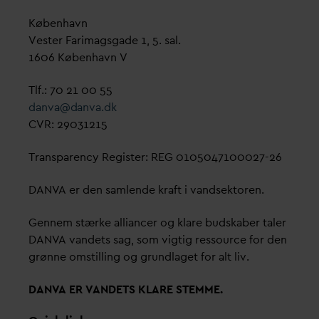
København
Vester Farimagsgade 1, 5. sal.
1606 København V
Tlf.: 70 21 00 55
d
an
v
a@
d
an
v
a.dk
CVR: 29031215
Transparency Register: REG 0105047100027-26
D
AN
V
A er den samlende kraft i
v
andsektoren.
Gennem stærke alliancer og klare budskaber taler
D
AN
V
A
v
andets sag, som vigtig ressource for den
grønne omstilling og grundlaget for alt liv.
D
AN
V
A ER
V
ANDETS KLARE STEMME.