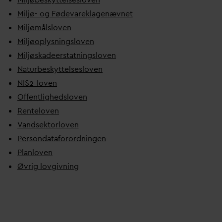
Miljø- og Føde
v
areklagenævnet
Miljømålsloven
Miljøoplysningsloven
Miljøskadeerstatningsloven
Naturbeskyttelsesloven
NIS2-loven
Offentlighedsloven
Renteloven
V
andsektorloven
Person
d
ataforordningen
Planloven
Øvrig lovgivning