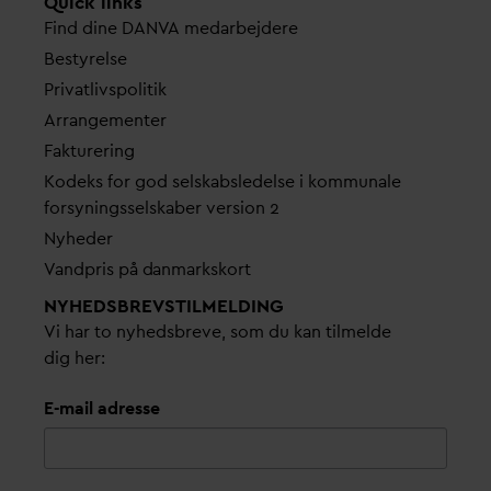
Quick links
Find dine
D
AN
V
A me
d
arbejdere
Bestyrelse
Pri
v
atlivspolitik
Arrangementer
Fakturering
Kodeks for god selskabsledelse i kommunale
forsyningsselskaber version 2
Nyheder
V
andpris på
d
anmarkskort
NYHEDSBREVS­TILMELDING
Vi har to nyhedsbreve, som du kan tilmelde
dig her:
E-mail adresse