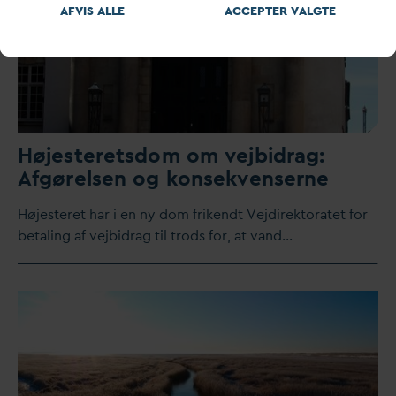
AFVIS ALLE
ACCEPTER
V
ALGTE
Højesteretsdom om vejbidrag:
Afgørelsen og konsekvenserne
Højesteret har i en ny dom frikendt Vejdirektoratet for
betaling af vejbidrag til trods for, at
v
and…