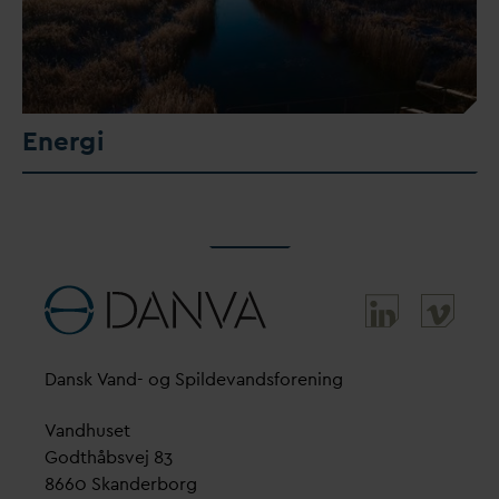
Energi
D
ansk
V
and- og Spilde
v
andsforening
V
andhuset
Godthåbsvej 83
8660 Skanderborg