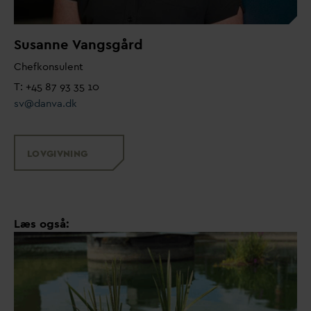
Susanne
V
angsgård
Chefkonsulent
T: +45 87 93 35 10
sv@
d
an
v
a.dk
LOVGIVNING
Læs også: