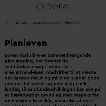
Lovstof
V
and & Spilde
v
and
Planloven
Planloven
Loven skal sikre en sammenhængende
planlægning, der forener de
samfundsmæssige interesser i
arealanvendelsen, medvirker til at værne
om landets natur og miljø og skaber gode
rammer for vækst og udvikling i hele
landet, så samfundsudviklingen kan ske på
et bæredygtigt grundlag med respekt for
menneskets livsvilkår, be
v
arelse af dyre-