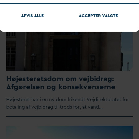
AFVIS ALLE
ACCEPTER
V
ALGTE
Højesteretsdom om vejbidrag:
Afgørelsen og konsekvenserne
Højesteret har i en ny dom frikendt Vejdirektoratet for
betaling af vejbidrag til trods for, at
v
and…