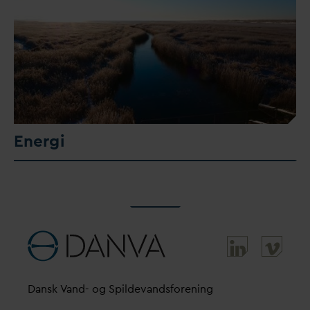
Energi
D
ansk
V
and- og Spilde
v
andsforening