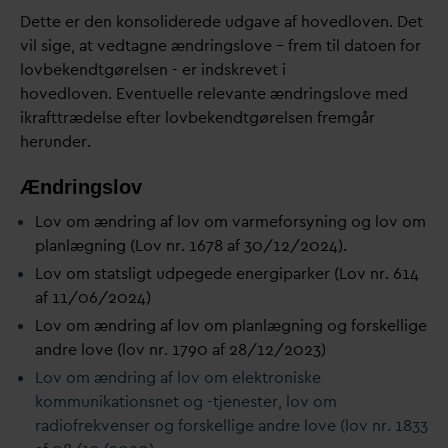
Dette er den konsoliderede udgave af hovedloven. Det
vil sige, at vedtagne ændringslove – frem til
d
atoen for
lovbekendtgørelsen - er indskrevet i
hovedloven.
Eventuelle rele
v
ante ændringslove med
ikrafttrædelse efter lovbekendtgørelsen fremgår
herunder.
Ændringslov
Lov om ændring af lov om
v
armeforsyning og lov om
planlægning (Lov nr. 1678 af 30/12/2024).
Lov om statsligt udpegede energiparker (Lov nr. 614
af 11/06/2024)
Lov om ændring af lov om planlægning og forskellige
andre love
(lov nr. 1790
af 28/12/2023
)
Lov om ændring af lov om elektroniske
kommunikationsnet og -tjenester, lov om
radiofrekvenser og forskellige andre love (lov nr. 1833