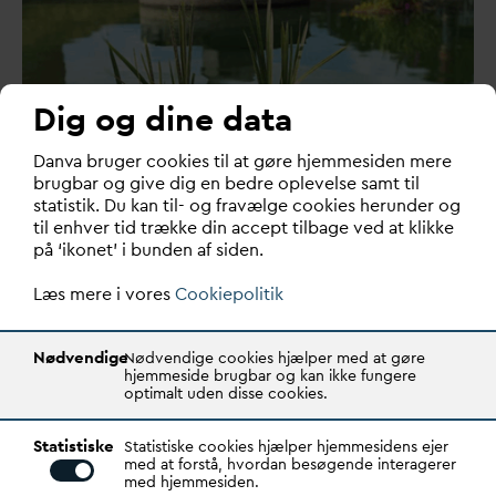
Dig og dine data
D
an
v
a bruger cookies til at gøre hjemmesiden mere
brugbar og give dig en bedre oplevelse samt til
statistik. Du kan til- og fravælge cookies herunder og
Skabelon for eftergivelse af statslig
til enhver tid trække din accept tilbage ved at klikke
på ‘ikonet’ i bunden af siden.
v
an
d
afgift
Læs mere i vores
Cookiepolitik
Skabelon for eftergivelse af statslig
v
an
d
afgift
Nødvendige
Nødvendige cookies hjælper med at gøre
hjemmeside brugbar og kan ikke fungere
optimalt uden disse cookies.
Tilslutningsbidrag i landzone og
skønnet bebyggelsesprocent
Statistiske
Statistiske cookies hjælper hjemmesidens ejer
med at forstå, hvordan besøgende interagerer
med hjemmesiden.