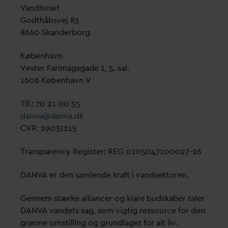
V
andhuset
Godthåbsvej 83
8660 Skanderborg
København
Vester Farimagsgade 1, 5. sal.
1606 København V
Tlf.: 70 21 00 55
d
an
v
a@
d
an
v
a.dk
CVR: 29031215
Transparency Register: REG 0105047100027-26
D
AN
V
A er den samlende kraft i
v
andsektoren.
Gennem stærke alliancer og klare budskaber taler
D
AN
V
A
v
andets sag, som vigtig ressource for den
grønne omstilling og grundlaget for alt liv.