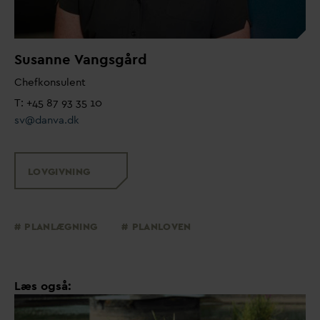
Susanne
V
angsgård
Chefkonsulent
T: +45 87 93 35 10
sv@
d
an
v
a.dk
LOVGIVNING
PLANLÆGNING
PLANLOVEN
Læs også: