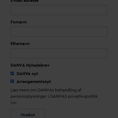
E-mail adresse
Fornavn
Efternavn
DANVA Nyhedsbrev
D
AN
V
A nyt
Arrangementsnyt
Læs mere om DANVAs behandling af
personoplysninger i DANVAS privatlivspolitik
her
.