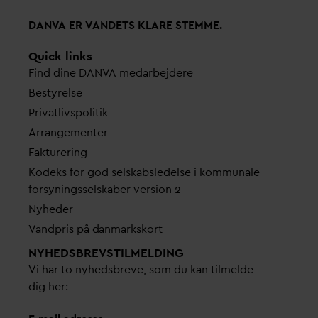
D
AN
V
A ER
V
ANDETS KLARE STEMME.
Quick links
Find dine
D
AN
V
A me
d
arbejdere
Bestyrelse
Pri
v
atlivspolitik
Arrangementer
Fakturering
Kodeks for god selskabsledelse i kommunale
forsyningsselskaber version 2
Nyheder
V
andpris på
d
anmarkskort
NYHEDSBREVS­TILMELDING
Vi har to nyhedsbreve, som du kan tilmelde
dig her: