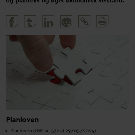
og planteliv og øget økonomisk velstand.
Print
@
and
share
Planloven
Planloven (LBK nr. 572 af 29/05/2024)