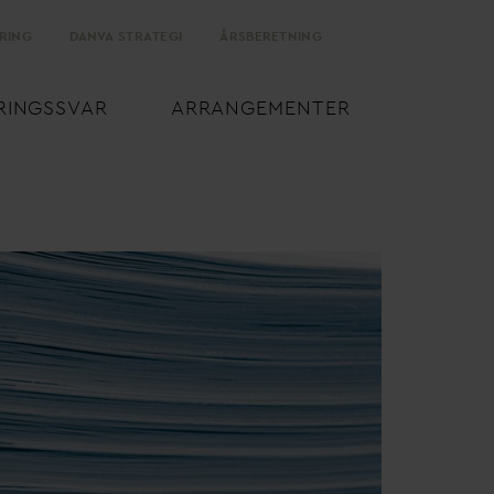
RING
D
AN
V
A STRATEGI
ÅRSBERETNING
RINGSS
V
AR
ARRANGEMENTER