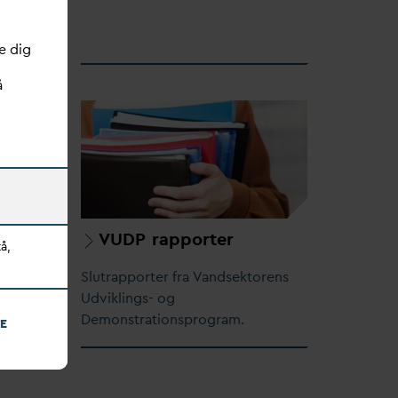
n og
e dig
å
VUDP rapporter
å,
Slutrapporter fra
V
andsektorens
ninger
Udviklings- og
Demonstrationsprogram.
E