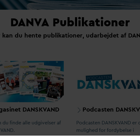
D
AN
V
A Publikationer
 kan du hente publikationer, u
d
arbejdet af
D
A
gasinet
D
ANSK
V
AND
Podcasten
D
ANSK
V
 du finde alle udgivelser af
Podcasten
D
ANSK
V
AND er 
K
V
AND.
mulighed for fordybelse i
rele
v
ante emner med stor