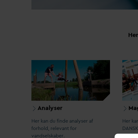
Her
Analyser
Ma
Her kan du finde analyser af
Her kan
forhold, rele
v
ant for
D
ANS
v
andselskaber.