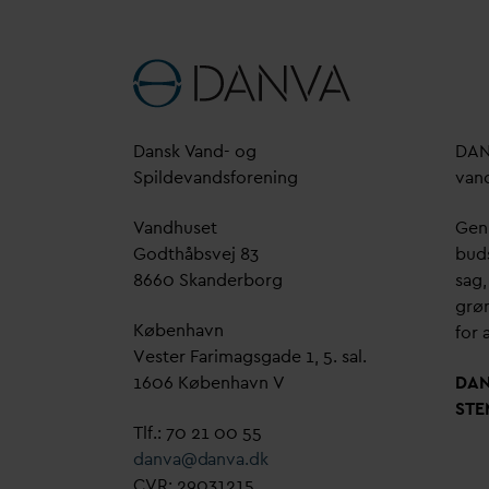
D
ansk
V
and- og
D
A
Spilde
v
andsforening
v
an
V
andhuset
Genn
Godthåbsvej 83
bud
8660 Skanderborg
sag,
grøn
København
for a
Vester Farimagsgade 1, 5. sal.
1606 København V
D
A
STE
Tlf.: 70 21 00 55
d
an
v
a@
d
an
v
a.dk
CVR: 29031215