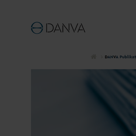
D
AN
V
A Publika