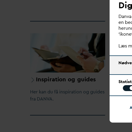
Dig
D
an
v
a
en bed
herund
‘ikone
Læs m
Nødve
Inspiration og guides
V
an
Statis
Her kan du få inspiration og guides
Her kan
fra
D
AN
V
A.
V
and i 
A