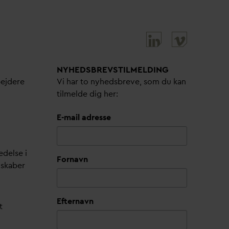
NYHEDSBREVS­TILMELDING
bejdere
Vi har to nyhedsbreve, som du kan
tilmelde dig her:
E-mail adresse
edelse i
Fornavn
lskaber
Efternavn
t