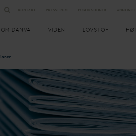
KONTAKT
PRESSERUM
PUBLIKATIONER
ANNONCE
OM
D
AN
V
A
VIDEN
LOVSTOF
HØ
tioner