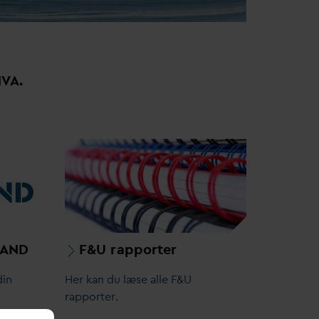
N
V
A.
AND
F&U rapporter
din
Her kan du læse alle F&U
rapporter.