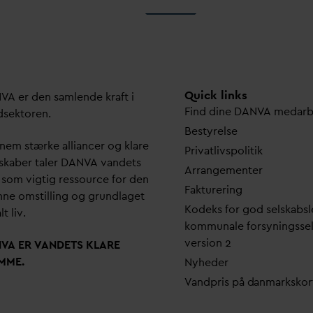
Quick links
N
V
A er den samlende kraft i
Find dine
D
AN
V
A me
d
ar
dsektoren.
Bestyrelse
em stærke alliancer og klare
Pri
v
atlivspolitik
skaber taler
D
AN
V
A
v
andets
Arrangementer
 som vigtig ressource for den
Fakturering
ne omstilling og grundlaget
Kodeks for god selskabsl
lt liv.
kommunale forsyningsse
version 2
N
V
A ER
V
ANDETS KLARE
MME.
Nyheder
V
andpris på
d
anmarkskor