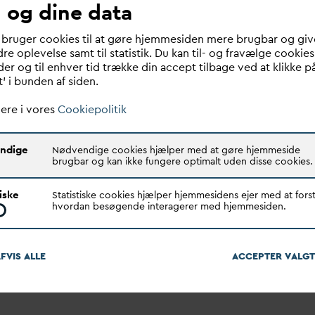
 og dine data
betydning for
v
andsektore
v
andselskabernes virke.
 bruger cookies til at gøre hjemmesiden mere brugbar og giv
re oplevelse samt til statistik. Du kan til- og fravælge cookies
er og til enhver tid trække din accept tilbage ved at klikke p
t’ i bunden af siden.
ere i vores
Cookiepolitik
ndige
Nødvendige cookies hjælper med at gøre hjemmeside
brugbar og kan ikke fungere optimalt uden disse cookies.
d i tal - Bibliotek
V
ejledninger og
tiske
Statistiske cookies hjælper hjemmesidens ejer med at forst
rapporter
hvordan besøgende interagerer med hjemmesiden.
 du finde alle udgivelser af
Her kan du læse alle vejled
tal.
og rapporter.
FVIS ALLE
ACCEPTER
V
ALGT