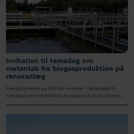
Invitation til tema
d
ag om
metantab fra biogasproduktion på
renseanlæg
Energistyrelsen og
D
AN
V
A inviterer i fællesskab til
tema
d
ag om metantab fra biogasproduktion på rens…