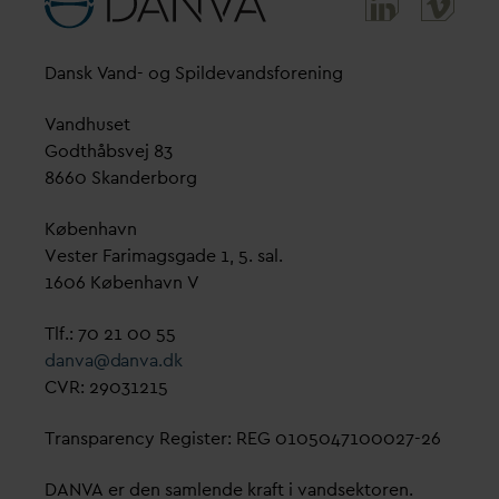
D
ansk
V
and- og Spilde
v
andsforening
V
andhuset
Godthåbsvej 83
8660 Skanderborg
København
Vester Farimagsgade 1, 5. sal.
1606 København V
Tlf.: 70 21 00 55
d
an
v
a@
d
an
v
a.dk
CVR: 29031215
Transparency Register: REG 0105047100027-26
D
AN
V
A er den samlende kraft i
v
andsektoren.