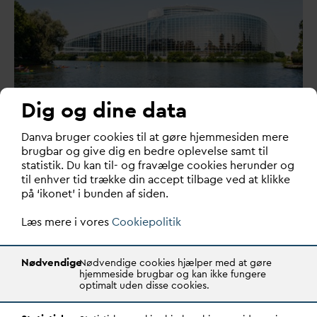
Dig og dine data
Regeringen må sige klart fra over
D
an
v
a bruger cookies til at gøre hjemmesiden mere
for presset på 'Forureneren
brugbar og give dig en bedre oplevelse samt til
betaler'-princippet
statistik. Du kan til- og fravælge cookies herunder og
til enhver tid trække din accept tilbage ved at klikke
De sektorer, hvis produkter bidrager væsentligt til
på ‘ikonet’ i bunden af siden.
mikroforurening af spilde
v
andet, skal selvfølgel…
Læs mere i vores
Cookiepolitik
Nødvendige
Nødvendige cookies hjælper med at gøre
hjemmeside brugbar og kan ikke fungere
optimalt uden disse cookies.