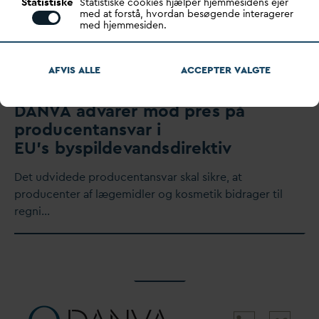
Statistiske
Statistiske cookies hjælper hjemmesidens ejer
med at forstå, hvordan besøgende interagerer
med hjemmesiden.
AFVIS ALLE
ACCEPTER
V
ALGTE
D
AN
V
A ad
v
arer mod pres på
producentans
v
ar i
EU’s byspilde
v
andsdirektiv
Det udvidede producentans
v
ar skal sikre, at
producenter af lægemidler og kosmetik bidrager til
regni…