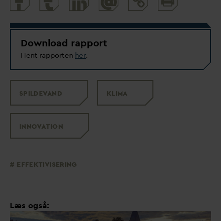
@
and
share
Download rapport
Hent rapporten
her
.
SPILDE
V
AND
KLIMA
INNO
V
ATION
EFFEKTIVISERING
Læs også: