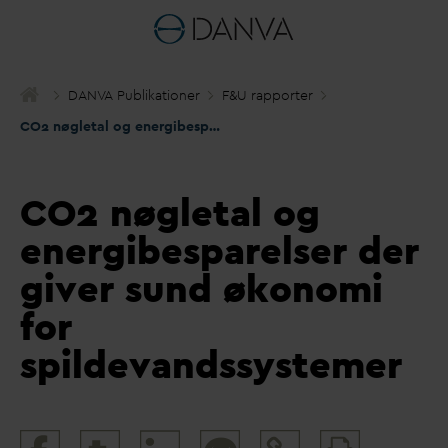
D
AN
V
A Publikationer
F&U rapporter
CO2 nøgletal og energibesparelser der giver sund økonomi for spilde
CO2 nøgletal og
energibesparelser der
giver sund økonomi
for
spildevandssystemer
Print