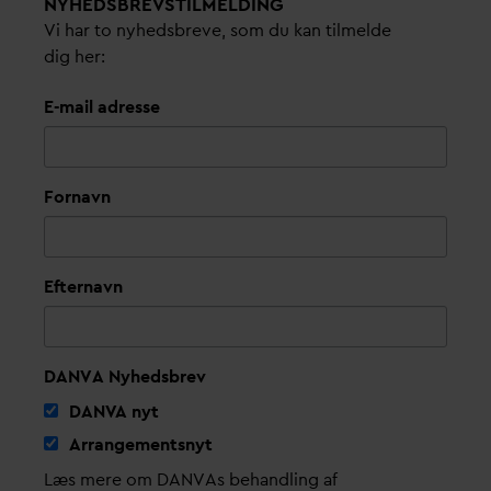
NYHEDSBREVS­TILMELDING
Vi har to nyhedsbreve, som du kan tilmelde
dig her:
E-mail adresse
Fornavn
Efternavn
DANVA Nyhedsbrev
D
AN
V
A nyt
Arrangementsnyt
Læs mere om DANVAs behandling af