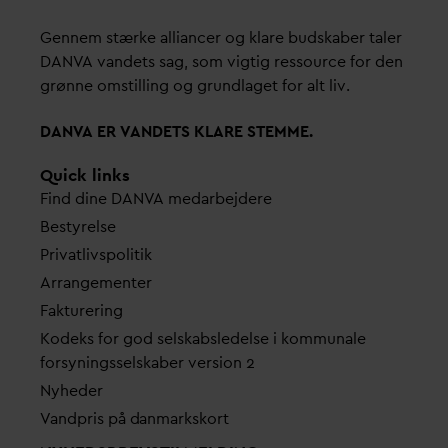
Gennem stærke alliancer og klare budskaber taler
D
AN
V
A
v
andets sag, som vigtig ressource for den
grønne omstilling og grundlaget for alt liv.
D
AN
V
A ER
V
ANDETS KLARE STEMME.
Quick links
Find dine
D
AN
V
A me
d
arbejdere
Bestyrelse
Pri
v
atlivspolitik
Arrangementer
Fakturering
Kodeks for god selskabsledelse i kommunale
forsyningsselskaber version 2
Nyheder
V
andpris på
d
anmarkskort