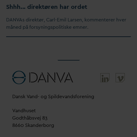
Shhh... direktøren har ordet
D
AN
V
As direktør, Carl-Emil Larsen, kommenterer hver
måned på forsyningspolitiske emner.
D
ansk
V
and- og Spilde
v
andsforening
V
andhuset
Godthåbsvej 83
8660 Skanderborg