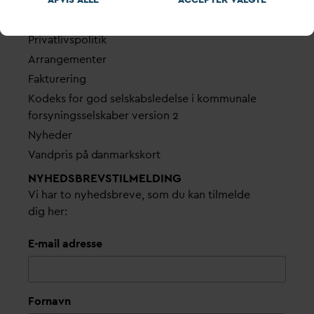
Find dine
D
AN
V
A me
d
arbejdere
Bestyrelse
Pri
v
atlivspolitik
Arrangementer
Fakturering
Kodeks for god selskabsledelse i kommunale
forsyningsselskaber version 2
Nyheder
V
andpris på
d
anmarkskort
NYHEDSBREVS­TILMELDING
Vi har to nyhedsbreve, som du kan tilmelde
dig her:
E-mail adresse
Fornavn