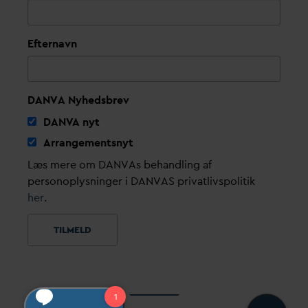
Efternavn
DANVA Nyhedsbrev
D
AN
V
A nyt
Arrangementsnyt
Læs mere om DANVAs behandling af
personoplysninger i DANVAS privatlivspolitik
her
.