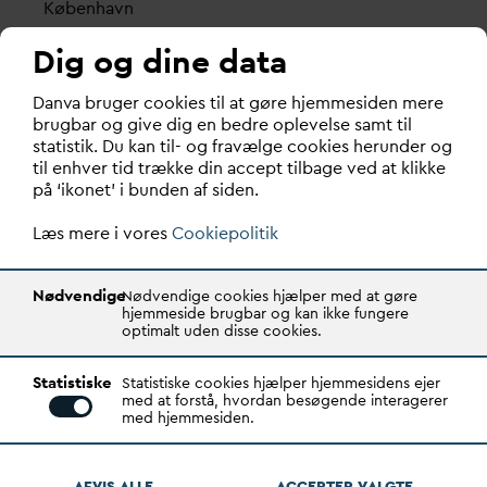
København
Vester Farimagsgade 1, 5. sal.
Dig og dine data
1606 København V
D
an
v
a bruger cookies til at gøre hjemmesiden mere
Tlf.: 70 21 00 55
brugbar og give dig en bedre oplevelse samt til
d
an
v
a@
d
an
v
a.dk
statistik. Du kan til- og fravælge cookies herunder og
CVR: 29031215
til enhver tid trække din accept tilbage ved at klikke
på ‘ikonet’ i bunden af siden.
Transparency Register: REG 0105047100027-26
Læs mere i vores
Cookiepolitik
D
AN
V
A er den samlende kraft i
v
andsektoren.
Nødvendige
Nødvendige cookies hjælper med at gøre
Gennem stærke alliancer og klare budskaber taler
hjemmeside brugbar og kan ikke fungere
optimalt uden disse cookies.
D
AN
V
A
v
andets sag, som vigtig ressource for den
grønne omstilling og grundlaget for alt liv.
Statistiske
Statistiske cookies hjælper hjemmesidens ejer
med at forstå, hvordan besøgende interagerer
D
AN
V
A ER
V
ANDETS KLARE STEMME.
med hjemmesiden.
Quick links
AFVIS ALLE
ACCEPTER
V
ALGTE