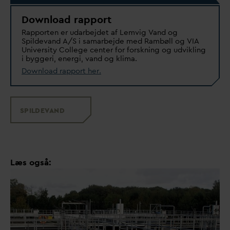
Download rapport
Rapporten er u
d
arbejdet af Lemvig
V
and og
Spilde
v
and A/S i samarbejde med Rambøll og VIA
University College center for forskning og udvikling
i byggeri, energi,
v
and og klima.
Download rapport her.
SPILDE
V
AND
Læs også: