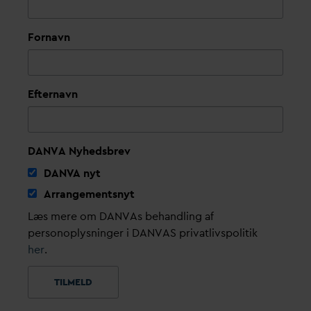
Fornavn
Efternavn
DANVA Nyhedsbrev
D
AN
V
A nyt
Arrangementsnyt
Læs mere om DANVAs behandling af
personoplysninger i DANVAS privatlivspolitik
her
.