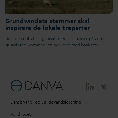
Grund
v
andets stemmer skal
inspirere de lokale treparter
​Ni af de centrale organisationer, der passer på vores
grund
v
and, kommer i en ny video med konkrete…
D
ansk
V
and- og Spilde
v
andsforening
V
andhuset