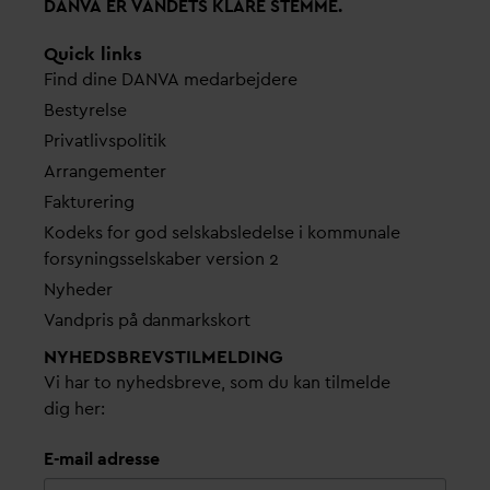
D
AN
V
A ER
V
ANDETS KLARE STEMME.
Quick links
Find dine
D
AN
V
A me
d
arbejdere
Bestyrelse
Pri
v
atlivspolitik
Arrangementer
Fakturering
Kodeks for god selskabsledelse i kommunale
forsyningsselskaber version 2
Nyheder
V
andpris på
d
anmarkskort
NYHEDSBREVS­TILMELDING
Vi har to nyhedsbreve, som du kan tilmelde
dig her:
E-mail adresse