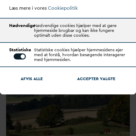
Læs mere i vores
Cookiepolitik
D
AN
V
A ad
v
arer mod pres på
Nødvendige
Nødvendige cookies hjælper med at gøre
producentans
v
ar i
hjemmeside brugbar og kan ikke fungere
optimalt uden disse cookies.
EU’s byspilde
v
andsdirektiv
Statistiske
Statistiske cookies hjælper hjemmesidens ejer
Det udvidede producentans
v
ar skal sikre, at
med at forstå, hvordan besøgende interagerer
producenter af lægemidler og kosmetik bidrager til
med hjemmesiden.
regni…
AFVIS ALLE
ACCEPTER
V
ALGTE