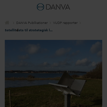
D
AN
V
A Publikationer
VUDP rapporter
Satellit
d
ata til stratetegisk ledningsnet overvågning (SASLO)