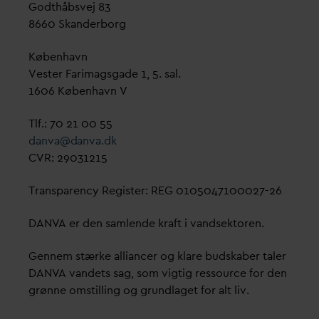
Godthåbsvej 83
8660 Skanderborg
København
Vester Farimagsgade 1, 5. sal.
1606 København V
Tlf.: 70 21 00 55
d
an
v
a@
d
an
v
a.dk
CVR: 29031215
Transparency Register: REG 0105047100027-26
D
AN
V
A er den samlende kraft i
v
andsektoren.
Gennem stærke alliancer og klare budskaber taler
D
AN
V
A
v
andets sag, som vigtig ressource for den
grønne omstilling og grundlaget for alt liv.