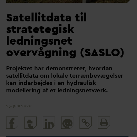
Satellitdata til
stratetegisk
ledningsnet
overvågning (SASLO)
Projektet har demonstreret, hvor
d
an
satellit
d
ata om lokale terrænbevægelser
kan in
d
arbejdes i en hydraulisk
modellering af et ledningsnetværk.
23. juni 2020
Print
@
and
share