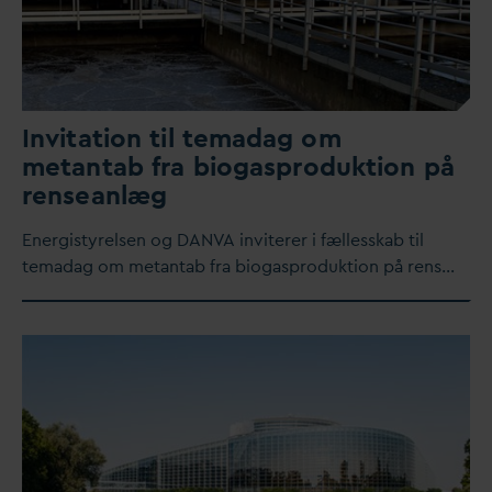
Invitation til tema
d
ag om
metantab fra biogasproduktion på
renseanlæg
Energistyrelsen og
D
AN
V
A inviterer i fællesskab til
tema
d
ag om metantab fra biogasproduktion på rens…