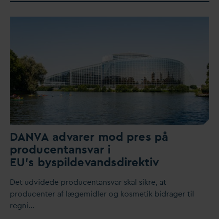
D
AN
V
A ad
v
arer mod pres på
producentans
v
ar i
EU’s byspilde
v
andsdirektiv
Det udvidede producentans
v
ar skal sikre, at
producenter af lægemidler og kosmetik bidrager til
regni…