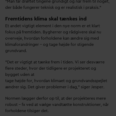
”Man får drøftet tingene grundigt og når frem til noget,
der både fungerer teknisk og er realistisk i praksis.”
Fremtidens klima skal tænkes ind
Et andet vigtigt element i den nye norm er et klart
fokus på fremtiden. Bygherrer og rådgivere skal nu
overveje, hvor
d
an forholdene kan ændre sig med
klimaforandringer – og tage højde for stigende
grund
v
and.
”Det er vigtigt at tænke frem i tiden. Vi ser desværre
flere steder, hvor der tidligere er projekteret og
bygget uden at
tage højde for, hvor
d
an klimaet og grund
v
andsspejlet
ændrer sig. Det giver problemer i
d
ag,” siger Jesper.
Normen lægger derfor op til, at der projekteres mere
robust – fx ved at vælge
v
andtætte konstruktioner, når
forholdene tilsiger det.