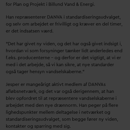
for Plan og Projekt i Billund
V
and & Energi.
Han repræsenterer
D
AN
V
A i stan
d
ardiseringsud
v
alget,
og selv om arbejdet er frivilligt og kræver en del timer,
er det indsatsen værd.
”Det har givet ny viden, og det har også givet indsigt i,
hvor
d
an vi som forsyninger tænker lidt anderledes end
f.eks. producenterne – og derfor er det vigtigt, at vi er
med i det arbejde, så vi kan sikre, at nye stan
d
arder
også tager hensyn
v
andselskaberne.”
Jesper er mangeårigt aktivt medlem af
D
AN
V
As
afløbsnetværk, og det
v
ar også derigennem, at han
blev opfordret til at repræsentere
v
andselskaberne i
arbejdet med den nye drænnorm. Han peger på flere
lighedspunkter mellem deltagelse i netværket og
stan
d
ardiseringsud
v
alget, som begge fører ny viden,
kontakter og sparring med sig.