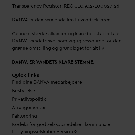
Transparency Register: REG 0105047100027-26
D
AN
V
A er den samlende kraft i
v
andsektoren.
Gennem stærke alliancer og klare budskaber taler
D
AN
V
A
v
andets sag, som vigtig ressource for den
grønne omstilling og grundlaget for alt liv.
D
AN
V
A ER
V
ANDETS KLARE STEMME.
Quick links
Find dine
D
AN
V
A me
d
arbejdere
Bestyrelse
Pri
v
atlivspolitik
Arrangementer
Fakturering
Kodeks for god selskabsledelse i kommunale
forsyningsselskaber version 2