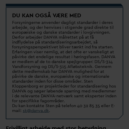
DU KAN OGSÅ
V
ÆRE MED
Forsyningerne anvender
d
agligt stan
d
arder i deres
arbejde, og der henvises i stigende grad direkte til
europæiske og
d
anske stan
d
arder i lovgivningen.
Derfor arbejder
D
AN
V
A målrettet på at få
indflydelse på stan
d
ardiseringsarbejdet, så
forsyningsperspektivet bliver tænkt ind fra starten.
Erfaringen viser nemlig, at det ofte er
v
anskeligt at
påvirke det endelige resultat i høringsfasen.
D
AN
V
A
er medlem af de to
d
anske spejlgrupper: DS/S-314
V
andforsyning og DS/S-315 Afløbsteknik. Gennem
dette medlemskab har
D
AN
V
A mulighed for at
påvirke de
d
anske, europæiske og internationale
stan
d
arder inden for disse områder. Sten
Kloppenborg er projektleder for stan
d
ardisering hos
D
AN
V
A og søger løbende sparring med medlemmer
i de rele
v
ante
D
AN
V
A-netværk samt eksperter inden
for specifikke fagområder.
Du kan kontakte Sten på telefon 40 32 85 35 eller E-
mail:
sk@
d
an
v
a.dk
.
Frivilligt arbejde med stor betydning