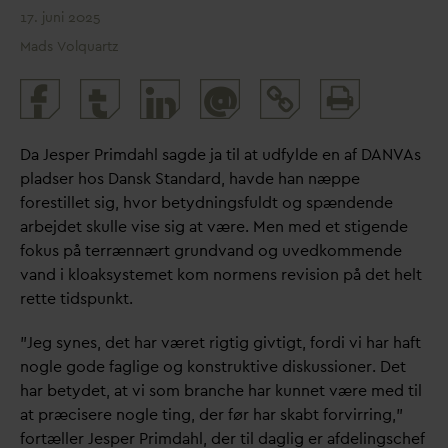
17. juni 2025
Mads Volquartz
Print
@
and
share
D
a Jesper Prim
d
ahl sagde ja til at udfylde en af
D
AN
V
As
pladser hos
D
ansk Stan
d
ard, havde han næppe
forestillet sig, hvor betydningsfuldt og spændende
arbejdet skulle vise sig at være. Men med et stigende
fokus på terrænnært grund
v
and og uvedkommende
v
and i kloaksystemet kom normens revision på det helt
rette tidspunkt.
”Jeg synes, det har været rigtig givtigt, fordi vi har haft
nogle gode faglige og konstruktive diskussioner. Det
har betydet, at vi som branche har kunnet være med til
at præcisere nogle ting, der før har skabt forvirring,”
fortæller Jesper Prim
d
ahl, der til
d
aglig er afdelingschef