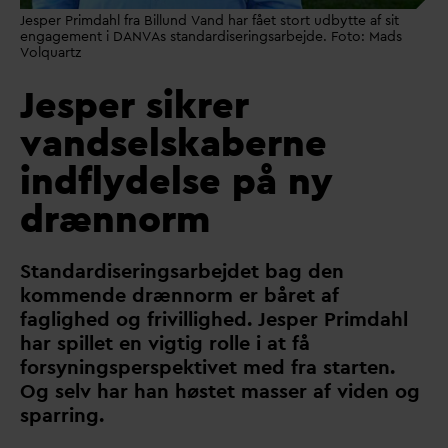
Jesper Primdahl fra Billund Vand har fået stort udbytte af sit
engagement i DANVAs standardiseringsarbejde. Foto: Mads
Volquartz
Jesper sikrer
vandselskaberne
indflydelse på ny
drænnorm
Stan
d
ardiseringsarbejdet bag den
kommende drænnorm er båret af
faglighed og frivillighed. Jesper Prim
d
ahl
har spillet en vigtig rolle i at få
forsyningsperspektivet med fra starten.
Og selv har han høstet masser af viden og
sparring.