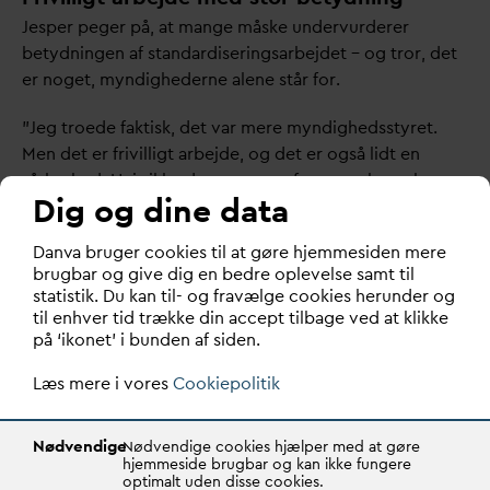
Jesper peger på, at mange måske undervurderer
betydningen af stan
d
ardiseringsarbejdet – og tror, det
er noget, myndighederne alene står for.
”Jeg troede faktisk, det
v
ar mere myndighedsstyret.
Men det er frivilligt arbejde, og det er også lidt en
sårbarhed. Hvis ikke der er nogen fra vores branche
Dig og dine data
med, så risikerer vi, at andre
d
agsordener får for meget
indflydelse,” siger han.
D
an
v
a bruger cookies til at gøre hjemmesiden mere
brugbar og give dig en bedre oplevelse samt til
For ham giver det derfor rigtig god mening, at
statistik. Du kan til- og fravælge cookies herunder og
v
andselskaber prioriterer at være med – også selv om
til enhver tid trække din accept tilbage ved at klikke
det kræver ressourcer.
på ‘ikonet’ i bunden af siden.
”Hvis vi ikke deltager, kan vi ikke sikre, at vores faglige
Læs mere i vores
Cookiepolitik
synspunkter kommer med. Og så kan det være svært at
ændre større ting, når først normen kommer i høring.”
Nødvendige
Nødvendige cookies hjælper med at gøre
hjemmeside brugbar og kan ikke fungere
Når Jesper deltager i stan
d
ardiseringsarbejdet, er det
optimalt uden disse cookies.