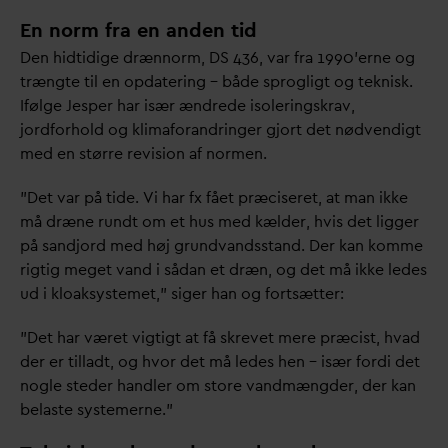
En norm fra en anden tid
Den hidtidige drænnorm, DS 436,
v
ar fra 1990’erne og
trængte til en op
d
atering – både sprogligt og teknisk.
Ifølge Jesper har især ændrede isoleringskrav,
jordforhold og klimaforandringer gjort det nødvendigt
med en større revision af normen.
”Det
v
ar på tide. Vi har fx fået præciseret, at man ikke
må dræne rundt om et hus med kælder, hvis det ligger
på sandjord med høj grund
v
andsstand. Der kan komme
rigtig meget
v
and i så
d
an et dræn, og det må ikke ledes
ud i kloaksystemet,” siger han og fortsætter:
”Det har været vigtigt at få skrevet mere præcist, h
v
ad
der er tilladt, og hvor det må ledes hen – især fordi det
nogle steder handler om store
v
andmængder, der kan
belaste systemerne.”