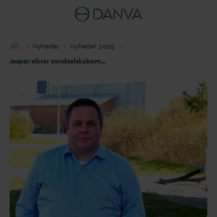
Nyheder
Nyheder 2025
Jesper sikrer
v
andselskaberne indflydelse på ny drænnorm