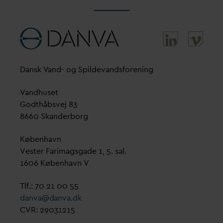
D
ansk
V
and- og Spilde
v
andsforening
V
andhuset
Godthåbsvej 83
8660 Skanderborg
København
Vester Farimagsgade 1, 5. sal.
1606 København V
Tlf.: 70 21 00 55
d
an
v
a@
d
an
v
a.dk
CVR: 29031215