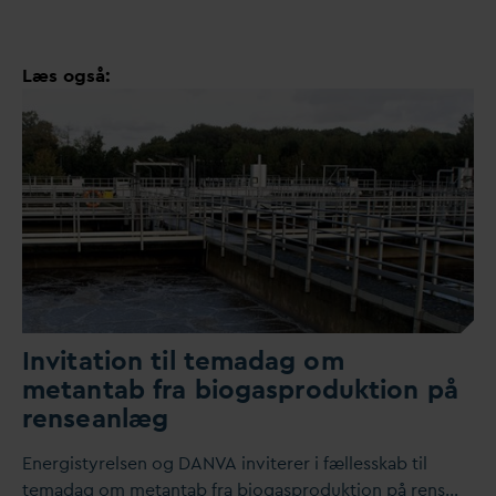
Læs også:
Invitation til tema
d
ag om
metantab fra biogasproduktion på
renseanlæg
Energistyrelsen og
D
AN
V
A inviterer i fællesskab til
tema
d
ag om metantab fra biogasproduktion på rens…