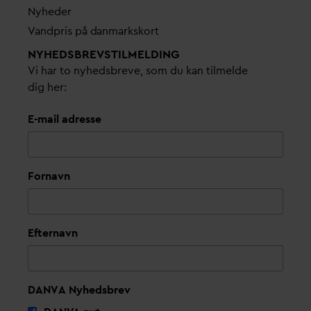
Nyheder
V
andpris på
d
anmarkskort
NYHEDSBREVS­TILMELDING
Vi har to nyhedsbreve, som du kan tilmelde
dig her:
E-mail adresse
Fornavn
Efternavn
DANVA Nyhedsbrev