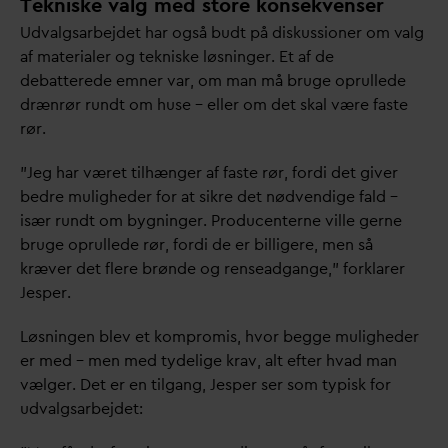
Tekniske valg med store konsekvenser
Ud
v
algsarbejdet har også budt på diskussioner om
v
alg
af materialer og tekniske løsninger. Et af de
debatterede emner
v
ar, om man må bruge oprullede
drænrør rundt om huse – eller om det skal være faste
rør.
”Jeg har været tilhænger af faste rør, fordi det giver
bedre muligheder for at sikre det nødvendige fald –
især rundt om bygninger. Producenterne ville gerne
bruge oprullede rør, fordi de er billigere, men så
kræver det flere brønde og renseadgange,” forklarer
Jesper.
Løsningen blev et kompromis, hvor begge muligheder
er med – men med tydelige krav, alt efter h
v
ad man
vælger. Det er en tilgang, Jesper ser som typisk for
ud
v
algsarbejdet: