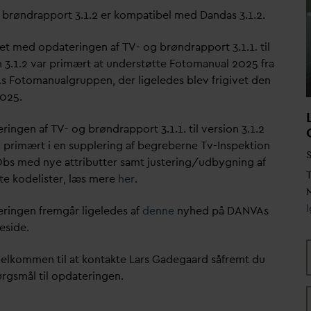
 brøndrapport 3.1.2 er kompatibel med
D
an
d
as 3.1.2.
et med op
d
ateringen af TV- og brøndrapport 3.1.1. til
n 3.1.2
v
ar primært at understøtte Fotomanual 2025 fra
s Fotomanualgruppen, der ligeledes blev frigivet den
 2025.
eringen af TV- og brøndrapport 3.1.1. til version 3.1.2
 primært i en supplering af begreberne Tv-Inspektion
S
bs med nye attributter samt justering/udbygning af
T
te kodelister, læs mere
her
.
M
eringen fremgår ligeledes af
denne
nyhed på
D
AN
V
As
side.
velkommen til at kontakte Lars Gadegaard såfremt du
rgsmål til op
d
ateringen.