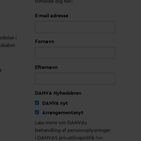
tilmelde dig her:
E-mail adresse
edelse i
Fornavn
lskaber
Efternavn
t
DANVA Nyhedsbrev
D
AN
V
A nyt
Arrangementsnyt
Læs mere om DANVAs
behandling af personoplysninger
i DANVAS privatlivspolitik
her
.