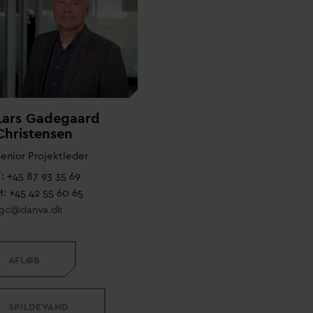
Lars Gadegaard
Christensen
enior Projektleder
: +45 87 93 35 69
: +45 42 55 60 65
lgc@
d
an
v
a.dk
AFLØB
SPILDE
V
AND