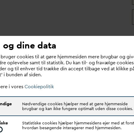
 og dine data
 bruger cookies til at gøre hjemmesiden mere brugbar og giv
re oplevelse samt til statistik. Du kan til- og fravælge cookies
er og til enhver tid trække din accept tilbage ved at klikke p
t’ i bunden af siden.
ere i vores
Cookiepolitik
ndige
Nødvendige cookies hjælper med at gøre hjemmeside
brugbar og kan ikke fungere optimalt uden disse cookies.
tiske
Statistiske cookies hjælper hjemmesidens ejer med at forst
tation til tema
d
ag
Regeringen må si
hvordan besøgende interagerer med hjemmesiden.
metantab fra
klart fra over for