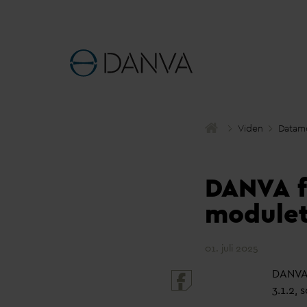
Viden
D
atam
D
AN
V
A 
modulet
01. juli 2025
D
AN
V
A
3.1.2, 