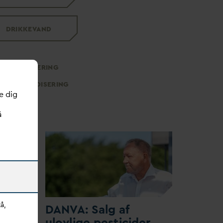
DRIKKE
V
AND
DIGITALISERING
STAN
D
ARDISERING
e dig
å
å,
ge
D
AN
V
A: Salg af
ulovlige pesticider