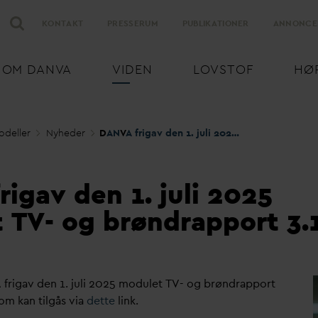
KONTAKT
PRESSERUM
PUBLIKATIONER
ANNONCE
OM
D
AN
V
A
VIDEN
LOVSTOF
HØ
odeller
Nyheder
D
AN
V
A frigav den 1. juli 2025 modulet TV- og brøndrapport 3.1.2
frigav den 1. juli 2025
 TV- og brøndrapport 3.
 frigav den 1. juli 2025 modulet TV- og brøndrapport
som kan tilgås via
dette
link.