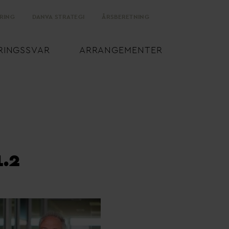
RING
D
AN
V
A STRATEGI
ÅRSBERETNING
RINGSS
V
AR
ARRANGEMENTER
1.2