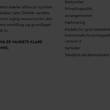
Bestyrelse
em stærke alliancer og klare
Pri
v
atlivspolitik
skaber taler
D
AN
V
A
v
andets
Arrangementer
 som vigtig ressource for den
Fakturering
ne omstilling og grundlaget
Kodeks for god selskabsl
lt liv.
kommunale forsyningsse
version 2
N
V
A ER
V
ANDETS KLARE
MME.
Nyheder
V
andpris på
d
anmarkskor