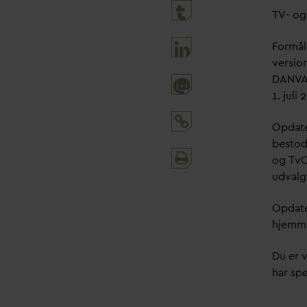
TV- og
Formål
versio
D
AN
V
A
@
1. juli
Op
d
at
bestod
Print
og TvO
and
ud
v
alg
share
Op
d
at
hjemme
Du er 
har spø