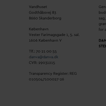
V
andhuset
Genn
Godthåbsvej 83
bud
8660 Skanderborg
sag,
grøn
København
for a
Vester Farimagsgade 1, 5. sal.
1606 København V
D
A
STE
Tlf.: 70 21 00 55
d
an
v
a@
d
an
v
a.dk
CVR: 29031215
Transparency Register: REG
0105047100027-26