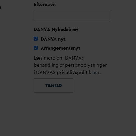
Efternavn
t
DANVA Nyhedsbrev
D
AN
V
A nyt
Arrangementsnyt
Læs mere om DANVAs
behandling af personoplysninger
i DANVAS privatlivspolitik
her
.