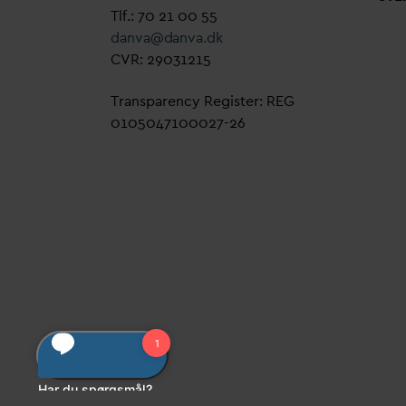
Tlf.: 70 21 00 55
d
an
v
a@
d
an
v
a.dk
CVR: 29031215
Transparency Register: REG
0105047100027-26