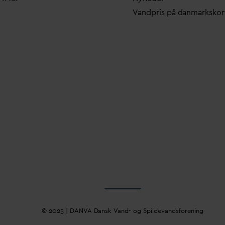
V
andpris på
d
anmarkskor
© 2025 |
D
AN
V
A
D
ansk
V
and- og Spilde
v
andsforening