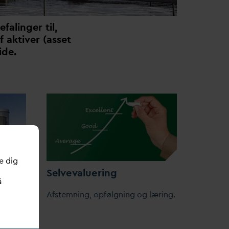
falinger til,
 aktiver (asset
ide.
e dig
Selve
v
aluering
å
Afstemning, opfølgning og læring.