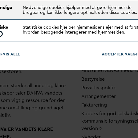
ndige
Nødvendige cookies hjælper med at gøre hjemmeside
brugbar og kan ikke fungere optimalt uden disse cookies.
tiske
Statistiske cookies hjælper hjemmesidens ejer med at forst
hvordan besøgende interagerer med hjemmesiden.
FVIS ALLE
ACCEPTER
V
ALGT
Quick links
N
V
A er den samlende kraft i
Find dine
D
AN
V
A me
d
ar
dsektoren.
Bestyrelse
em stærke alliancer og klare
Pri
v
atlivspolitik
skaber taler
D
AN
V
A
v
andets
Arrangementer
 som vigtig ressource for den
Fakturering
ne omstilling og grundlaget
Kodeks for god selskabsl
lt liv.
kommunale forsyningsse
version 2
N
V
A ER
V
ANDETS KLARE
MME.
Nyheder