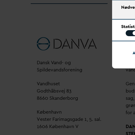
Nødve
Statis
A
D
ansk
V
and- og
D
A
Spilde
v
andsforening
v
an
V
andhuset
Genn
Godthåbsvej 83
bud
8660 Skanderborg
sag,
grøn
København
for a
Vester Farimagsgade 1, 5. sal.
1606 København V
D
A
STE