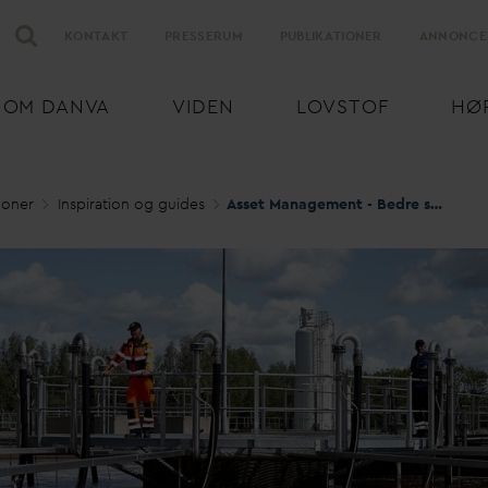
KONTAKT
PRESSERUM
PUBLIKATIONER
ANNONCE
OM
D
AN
V
A
VIDEN
LOVSTOF
HØ
ioner
Inspiration og guides
Asset Management - Bedre styring af aktiver