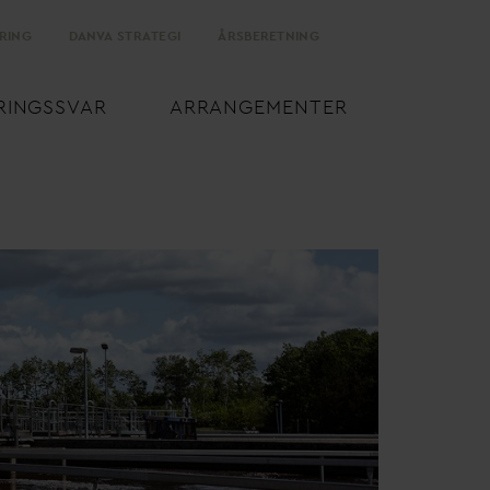
RING
D
AN
V
A STRATEGI
ÅRSBERETNING
RINGSS
V
AR
ARRANGEMENTER