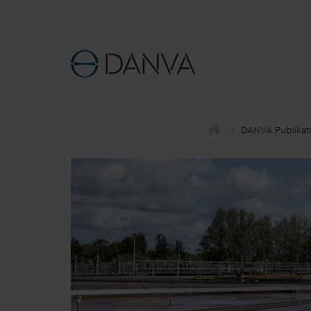
D
AN
V
A Publikat