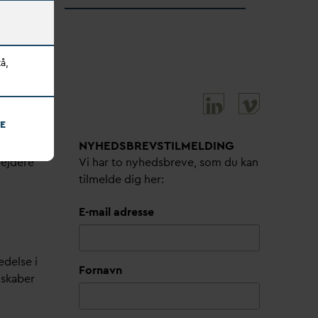
å,
E
NYHEDSBREVS­TILMELDING
bejdere
Vi har to nyhedsbreve, som du kan
tilmelde dig her:
E-mail adresse
edelse i
Fornavn
lskaber