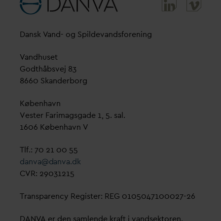
D
ansk
V
and- og Spilde
v
andsforening
V
andhuset
Godthåbsvej 83
8660 Skanderborg
København
Vester Farimagsgade 1, 5. sal.
1606 København V
Tlf.: 70 21 00 55
d
an
v
a@
d
an
v
a.dk
CVR: 29031215
Transparency Register: REG 0105047100027-26
D
AN
V
A er den samlende kraft i
v
andsektoren.