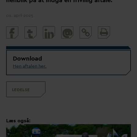
henblik på at indgå en frivillig aftale.
02. april 2025
Print
@
and
share
Download
Hen aftalen her.
LEDELSE
Læs også: