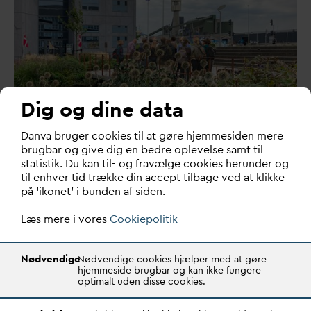
Dig og dine data
Nyt kursusforløb skal ruste
D
an
v
a bruger cookies til at gøre hjemmesiden mere
forsyningssektoren til fremtidens
brugbar og give dig en bedre oplevelse samt til
krav
statistik. Du kan til- og fravælge cookies herunder og
til enhver tid trække din accept tilbage ved at klikke
på ‘ikonet’ i bunden af siden.
D
ansk Fjern
v
arme,
D
AN
V
A og
D
AC lancerer et nyt
kursusforløb, Strategisk By- og Forsyningsledelse, de…
Læs mere i vores
Cookiepolitik
Nødvendige
Nødvendige cookies hjælper med at gøre
hjemmeside brugbar og kan ikke fungere
optimalt uden disse cookies.