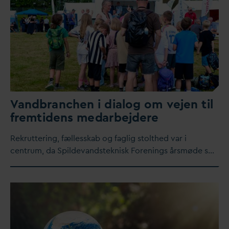
V
andbranchen i dialog om vejen til
fremtidens me
d
arbejdere
Rekruttering, fællesskab og faglig stolthed
v
ar i
centrum,
d
a Spilde
v
andsteknisk Forenings årsmøde s…