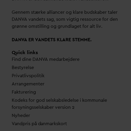
Gennem stærke alliancer og klare budskaber taler
D
AN
V
A
v
andets sag, som vigtig ressource for den
grønne omstilling og grundlaget for alt liv.
D
AN
V
A ER
V
ANDETS KLARE STEMME.
Quick links
Find dine
D
AN
V
A me
d
arbejdere
Bestyrelse
Pri
v
atlivspolitik
Arrangementer
Fakturering
Kodeks for god selskabsledelse i kommunale
forsyningsselskaber version 2
Nyheder
V
andpris på
d
anmarkskort