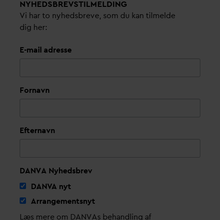
NYHEDSBREVS­TILMELDING
Vi har to nyhedsbreve, som du kan tilmelde
dig her:
E-mail adresse
Fornavn
Efternavn
DANVA Nyhedsbrev
D
AN
V
A nyt
Arrangementsnyt
Læs mere om DANVAs behandling af