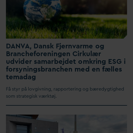
D
AN
V
A,
D
ansk
F
jern
v
arme og
Brancheforeningen Cirkulær
udvider samarbejdet omkring ESG i
forsyningsbranchen med en fælles
tema
d
ag
Få styr på lovgivning, rapportering og bæredygtighed
som strategisk værktøj.