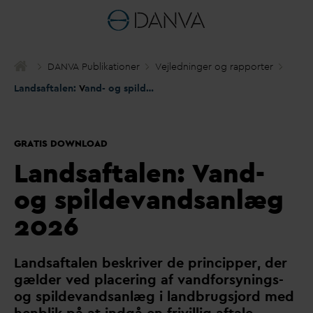
D
AN
V
A Publikationer
Vejledninger og rapporter
Landsaftalen:
V
and- og spilde
v
andsanlæg 2026
GRATIS DOWNLOAD
Landsaftalen:
V
and-
og spildevandsanlæg
2026
Landsaftalen beskriver de principper, der
gælder ved placering af
v
andforsynings-
og spilde
v
andsanlæg i landbrugsjord med