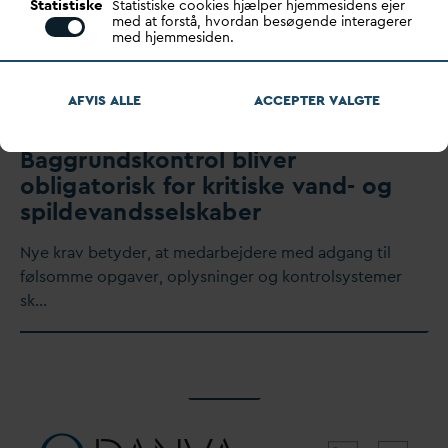
Statistiske
Statistiske cookies hjælper hjemmesidens ejer
med at forstå, hvordan besøgende interagerer
med hjemmesiden.
AFVIS ALLE
ACCEPTER
V
ALGTE
Baggrundskontrol bliver
obligatorisk for kritiske
v
and- og
spilde
v
andsselskaber
Nye krav betyder, at me
d
arbejdere med adgang til
følsomme opgaver, oplysninger og kontrolsystemer
sk…