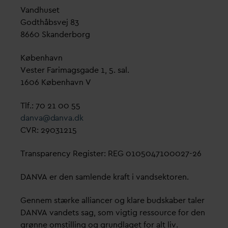
V
andhuset
Godthåbsvej 83
8660 Skanderborg
København
Vester Farimagsgade 1, 5. sal.
1606 København V
Tlf.: 70 21 00 55
d
an
v
a@
d
an
v
a.dk
CVR: 29031215
Transparency Register: REG 0105047100027-26
D
AN
V
A er den samlende kraft i
v
andsektoren.
Gennem stærke alliancer og klare budskaber taler
D
AN
V
A
v
andets sag, som vigtig ressource for den
grønne omstilling og grundlaget for alt liv.