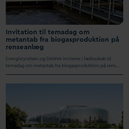
Invitation til tema
d
ag om
metantab fra biogasproduktion på
renseanlæg
Energistyrelsen og
D
AN
V
A inviterer i fællesskab til
tema
d
ag om metantab fra biogasproduktion på rens…