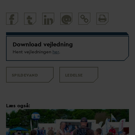
Print
@
and
share
Download vejledning
Hent vejledningen
her
.
SPILDE
V
AND
LEDELSE
Læs også: