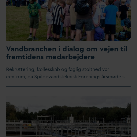
V
andbranchen i dialog om vejen til
fremtidens me
d
arbejdere
Rekruttering, fællesskab og faglig stolthed
v
ar i
centrum,
d
a Spilde
v
andsteknisk Forenings årsmøde s…