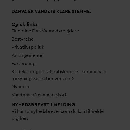
D
AN
V
A ER
V
ANDETS KLARE STEMME.
Quick links
Find dine
D
AN
V
A me
d
arbejdere
Bestyrelse
Pri
v
atlivspolitik
Arrangementer
Fakturering
Kodeks for god selskabsledelse i kommunale
forsyningsselskaber version 2
Nyheder
V
andpris på
d
anmarkskort
NYHEDSBREVS­TILMELDING
Vi har to nyhedsbreve, som du kan tilmelde
dig her: