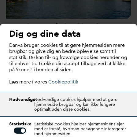
Regeringen må sige klart fra over
Dig og dine data
for presset på 'Forureneren
betaler'-princippet
D
an
v
a bruger cookies til at gøre hjemmesiden mere
brugbar og give dig en bedre oplevelse samt til
De sektorer, hvis produkter bidrager væsentligt til
statistik. Du kan til- og fravælge cookies herunder og
mikroforurening af spilde
v
andet, skal selvfølgel…
til enhver tid trække din accept tilbage ved at klikke
på ‘ikonet’ i bunden af siden.
Læs mere i vores
Cookiepolitik
Nødvendige
Nødvendige cookies hjælper med at gøre
hjemmeside brugbar og kan ikke fungere
optimalt uden disse cookies.
Statistiske
Statistiske cookies hjælper hjemmesidens ejer
med at forstå, hvordan besøgende interagerer
med hjemmesiden.