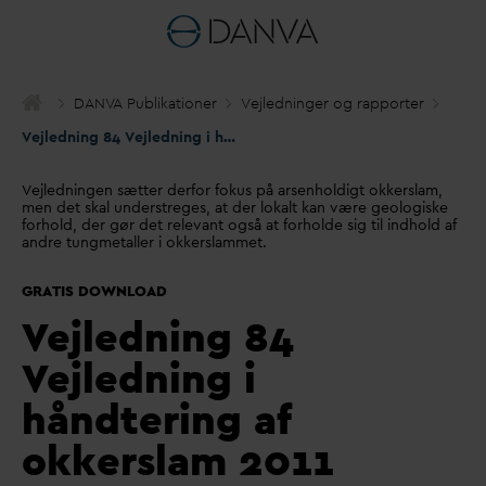
D
AN
V
A Publikationer
Vejledninger og rapporter
Vejledning 84 Vejledning i håndtering af okkerslam 2011
Vejledningen sætter derfor fokus på arsenholdigt okkerslam,
men det skal understreges, at der lokalt kan være geologiske
forhold, der gør det relevant også at forholde sig til indhold af
andre tungmetaller i okkerslammet.
GRATIS DOWNLOAD
V
ejledning 84
V
ejledning i
håndtering af
okkerslam 2011