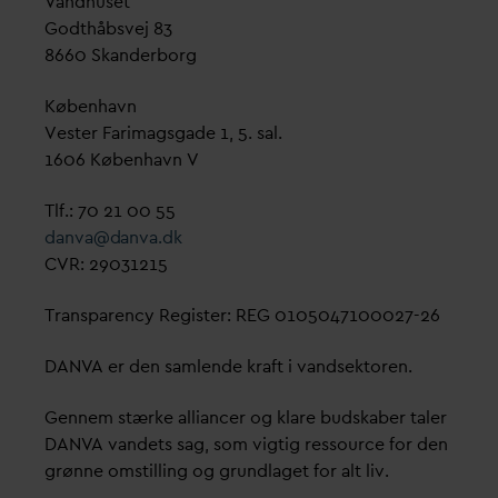
V
andhuset
Godthåbsvej 83
8660 Skanderborg
København
Vester Farimagsgade 1, 5. sal.
1606 København V
Tlf.: 70 21 00 55
d
an
v
a@
d
an
v
a.dk
CVR: 29031215
Transparency Register: REG 0105047100027-26
D
AN
V
A er den samlende kraft i
v
andsektoren.
Gennem stærke alliancer og klare budskaber taler
D
AN
V
A
v
andets sag, som vigtig ressource for den
grønne omstilling og grundlaget for alt liv.