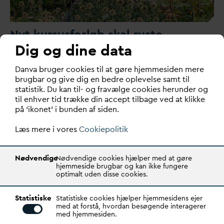
Nyt kursusforløb skal ruste
forsyningssektoren til fremtidens
Dig og dine data
krav
D
an
v
a bruger cookies til at gøre hjemmesiden mere
brugbar og give dig en bedre oplevelse samt til
D
ansk Fjern
v
arme,
D
AN
V
A og
D
AC lancerer et nyt
statistik. Du kan til- og fravælge cookies herunder og
kursusforløb, Strategisk By- og Forsyningsledelse, de…
til enhver tid trække din accept tilbage ved at klikke
på ‘ikonet’ i bunden af siden.
Læs mere i vores
Cookiepolitik
Nødvendige
Nødvendige cookies hjælper med at gøre
hjemmeside brugbar og kan ikke fungere
optimalt uden disse cookies.
Statistiske
Statistiske cookies hjælper hjemmesidens ejer
med at forstå, hvordan besøgende interagerer
med hjemmesiden.