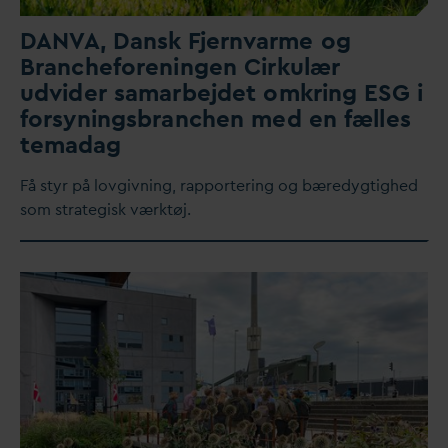
D
AN
V
A,
D
ansk
F
jern
v
arme og
Brancheforeningen Cirkulær
udvider samarbejdet omkring ESG i
forsyningsbranchen med en fælles
tema
d
ag
Få styr på lovgivning, rapportering og bæredygtighed
som strategisk værktøj.