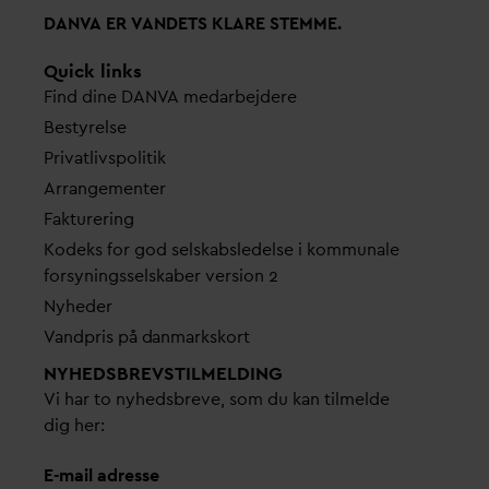
D
AN
V
A ER
V
ANDETS KLARE STEMME.
Quick links
Find dine
D
AN
V
A me
d
arbejdere
Bestyrelse
Pri
v
atlivspolitik
Arrangementer
Fakturering
Kodeks for god selskabsledelse i kommunale
forsyningsselskaber version 2
Nyheder
V
andpris på
d
anmarkskort
NYHEDSBREVS­TILMELDING
Vi har to nyhedsbreve, som du kan tilmelde
dig her:
E-mail adresse