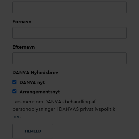
Fornavn
Efternavn
DANVA Nyhedsbrev
D
AN
V
A nyt
Arrangementsnyt
Læs mere om DANVAs behandling af
personoplysninger i DANVAS privatlivspolitik
her
.