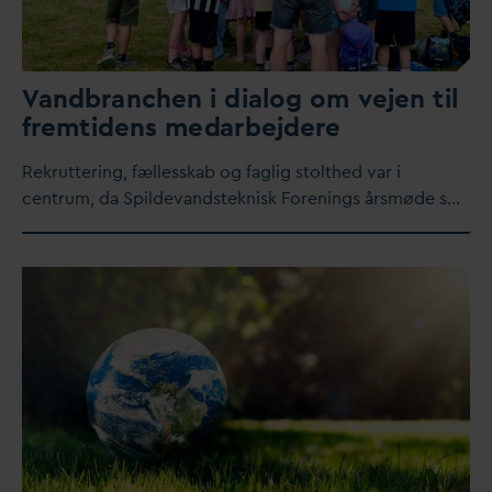
V
andbranchen i dialog om vejen til
fremtidens me
d
arbejdere
Rekruttering, fællesskab og faglig stolthed
v
ar i
centrum,
d
a Spilde
v
andsteknisk Forenings årsmøde s…