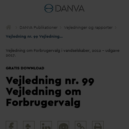
D
AN
V
A Publikationer
Vejledninger og rapporter
Vejledning nr. 99 Vejledning om Forbruger
v
alg
Vejledning om Forbrugervalg i vandselskaber, 2012 – udgave
2017.
GRATIS DOWNLOAD
V
ejledning nr. 99
V
ejledning om
Forbrugervalg
Print
@