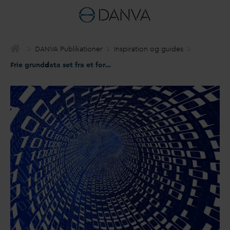
D
AN
V
A Publikationer
Inspiration og guides
Frie grund
d
ata set fra et forsyningsperspektiv