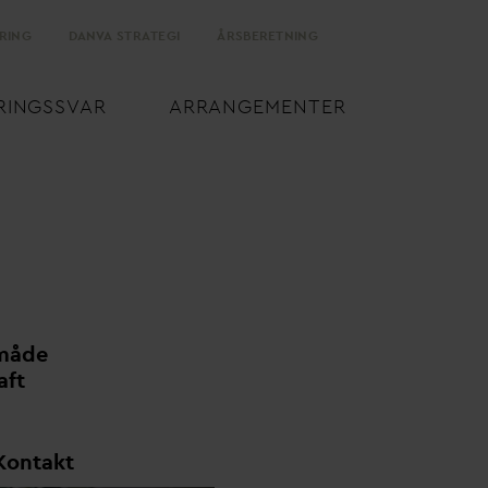
RING
D
AN
V
A STRATEGI
ÅRSBERETNING
RINGSS
V
AR
ARRANGEMENTER
 måde
aft
Kontakt