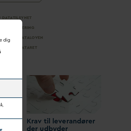
D
ATATILSYNET
DIGITALISERING
PERSON
D
ATALOVEN
e dig
PERSON
D
ATARET
å
å,
er
Krav til leverandører
der udbyder
E