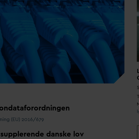
S
T
M
ondataforordningen
ning (EU) 2016/679
supplerende danske lov