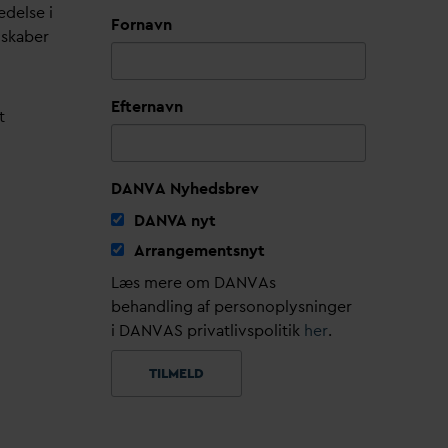
edelse i
Fornavn
lskaber
Efternavn
t
DANVA Nyhedsbrev
D
AN
V
A nyt
Arrangementsnyt
Læs mere om DANVAs
behandling af personoplysninger
i DANVAS privatlivspolitik
her
.