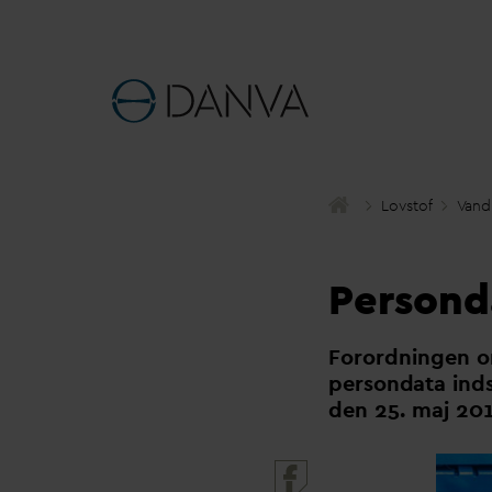
Lovstof
V
and
Persond
Forordningen o
person
d
ata ind
den 25. maj 201