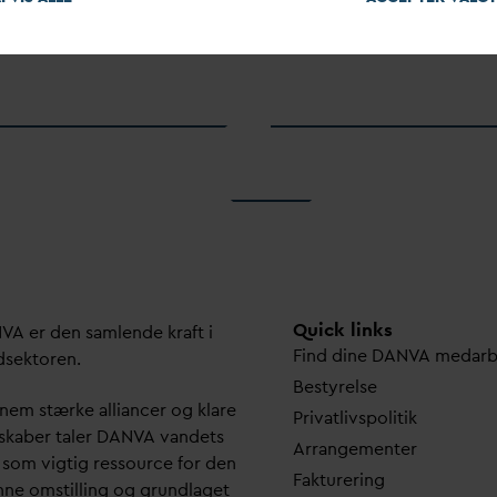
Quick links
N
V
A er den samlende kraft i
Find dine
D
AN
V
A me
d
ar
dsektoren.
Bestyrelse
em stærke alliancer og klare
Pri
v
atlivspolitik
skaber taler
D
AN
V
A
v
andets
Arrangementer
 som vigtig ressource for den
Fakturering
ne omstilling og grundlaget