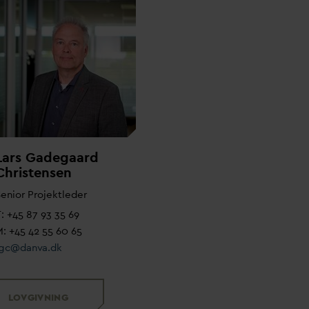
Lars Gadegaard
Christensen
enior Projektleder
: +45 87 93 35 69
: +45 42 55 60 65
lgc@
d
an
v
a.dk
LOVGIVNING