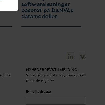
softwareløsninger
baseret på
D
AN
V
As
d
atamodeller
NYHEDSBREVS­TILMELDING
bejdere
Vi har to nyhedsbreve, som du kan
tilmelde dig her:
E-mail adresse