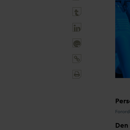
@
Print
and
share
Pers
Forord
Den 