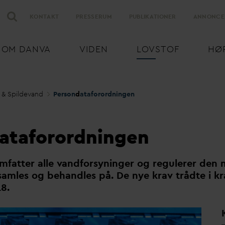
KONTAKT
PRESSERUM
PUBLIKATIONER
ANNONCE
OM
D
AN
V
A
VIDEN
LOVSTOF
HØ
 & Spilde
v
and
Person
d
ataforordningen
ataforordningen
mfatter alle
v
andforsyninger og regulerer den
samles og behandles på. De nye krav trådte i kr
8.