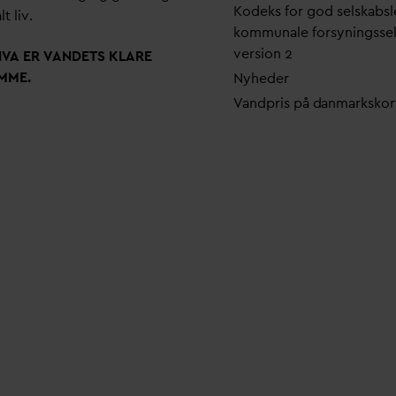
Kodeks for god selskabsl
lt liv.
kommunale forsyningsse
version 2
N
V
A ER
V
ANDETS KLARE
MME.
Nyheder
V
andpris på
d
anmarkskor