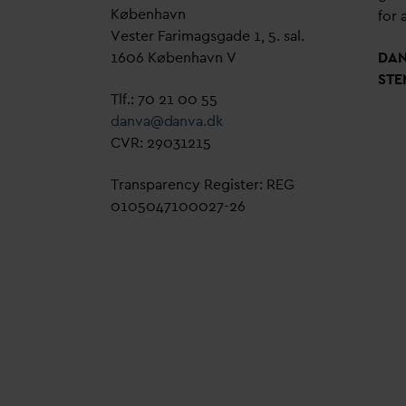
København
for a
Vester Farimagsgade 1, 5. sal.
1606 København V
D
A
STE
Tlf.: 70 21 00 55
d
an
v
a@
d
an
v
a.dk
CVR: 29031215
Transparency Register: REG
0105047100027-26