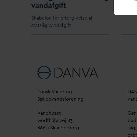
v
an
d
afgift
Skabelon for eftergivelse af
statslig
v
an
d
afgift
D
ansk
V
and- og
D
A
Spilde
v
andsforening
v
an
V
andhuset
Genn
Godthåbsvej 83
bud
8660 Skanderborg
sag,
grøn