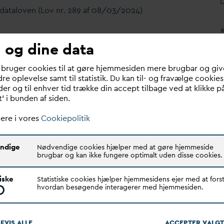
d
ataloven (Lov nr. 289 af 08/03/2024)
 og dine data
 bruger cookies til at gøre hjemmesiden mere brugbar og giv
re oplevelse samt til statistik. Du kan til- og fravælge cookies
er og til enhver tid trække din accept tilbage ved at klikke p
t’ i bunden af siden.
ere i vores
Cookiepolitik
lutningsbidrag i
Krav til
ndige
Nødvendige cookies hjælper med at gøre hjemmeside
zone og skønnet
understøttelse af
brugbar og kan ikke fungere optimalt uden disse cookies.
yggelsesprocent
D
an
v
and 2.1.2 og
tiske
Statistiske cookies hjælper hjemmesidens ejer med at forst
D
an
d
as 3.1.2 med
hvordan besøgende interagerer med hjemmesiden.
tilhørende modul
FVIS ALLE
ACCEPTER
V
ALGT