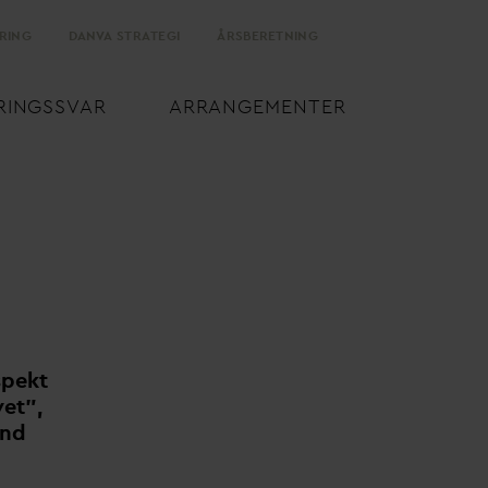
RING
D
AN
V
A STRATEGI
ÅRSBERETNING
RINGSS
V
AR
ARRANGEMENTER
spekt
vet",
and