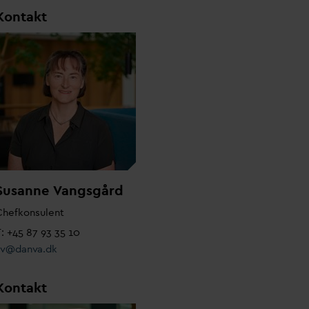
Kontakt
Susanne
V
angsgård
Chefkonsulent
: +45 87 93 35 10
sv@
d
an
v
a.dk
Kontakt