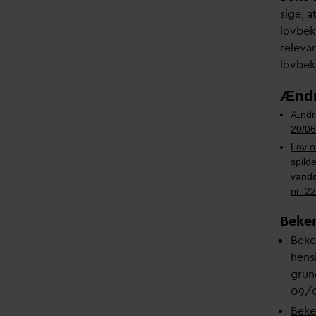
sige, 
lovbek
rele
v
a
lovbek
Ændr
Ændri
20/06
Lov o
spild
v
ands
nr. 2
Beke
Beke
hens
grun
09/
Beke