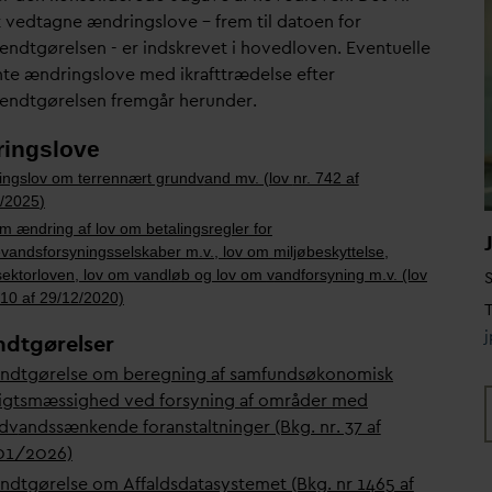
at vedtagne ændringslove – frem til
d
atoen for
endtgørelsen - er indskrevet i hovedloven.
Eventuelle
nte ændringslove med ikrafttrædelse efter
endtgørelsen fremgår herunder.
ingslove
ngslov om terrennært grund
v
and mv. (lov
nr. 742 af
/2025
)
m ændring af lov om betalingsregler for
e
v
andsforsyningsselskaber m.v., lov om miljøbeskyttelse,
ektorloven, lov om
v
andløb og lov om
v
andforsyning m.v. (lov
S
210 af 29/12/2020)
T
ndtgørelser
ndtgørelse om beregning af samfundsøkonomisk
igtsmæssighed ved forsyning af områder med
d
v
andssænkende foranstaltninger (Bkg. nr. 37 af
01/2026)
ndtgørelse om Affalds
d
atasystemet (Bkg. nr 1465 af