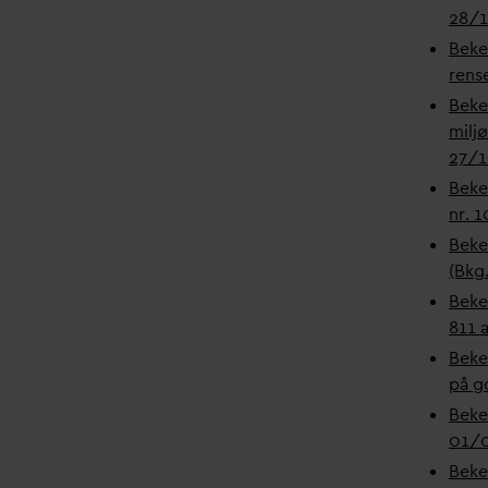
28/1
Beke
rens
Beke
milj
27/
Beke
nr.
1
Beke
(Bkg.
Beke
811 
Beke
på g
Beke
01/
Beke