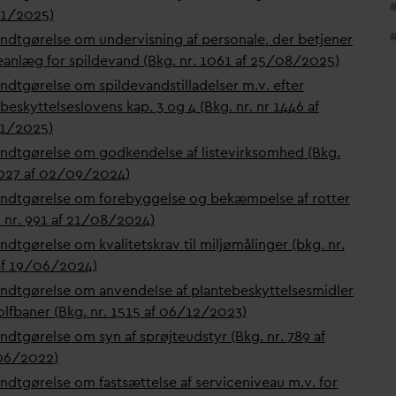
1/2025)
ndtgørelse om undervisning af personale, der betjener
eanlæg for spilde
v
and (Bkg. nr. 1061 af 25/08/2025)
ndtgørelse om spilde
v
andstilladelser m.v. efter
øbeskyttelseslovens kap. 3 og 4 (Bkg. nr.
nr 1446 af
11/2025
)
ndtgørelse om godkendelse af listevirksomhed (Bkg.
027 af 02/09/2024
)
ndtgørelse om forebyggelse og bekæmpelse af rotter
 nr.
991 af 21/08/2024
)
ndtgørelse om k
v
alitetskrav til miljømålinger (bkg. nr.
af 19/06/2024)
ndtgørelse om anvendelse af plantebeskyttelsesmidler
olfbaner (Bkg. nr.
1515 af 06/12/2023
)
ndtgørelse om syn af sprøjteudstyr (Bkg. nr.
789 af
06/2022
)
ndtgørelse om fastsættelse af serviceniveau m.v. for