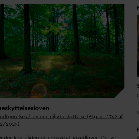
T
beskyttelsesloven
ndtgørelse af lov om miljøbeskyttelse (Bkg.
nr. 1742 af
12/2025
)
er den konsoliderede udgave af hovedloven. Det vil