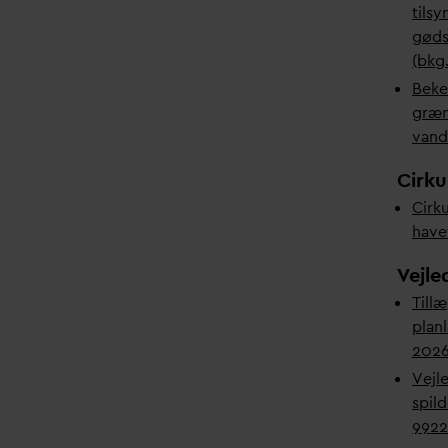
tils
gøds
(bkg
Beke
græns
v
and
Cirku
Cirku
havet
V
ejle
Tillæ
plan
2026
Vejle
spil
9922