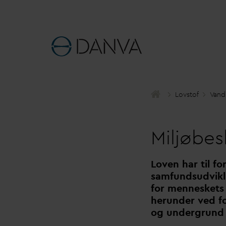
Lovstof
V
and
Miljøbes
Loven har til f
samfundsudvikl
for menneskets l
herunder ved f
og undergrund jf