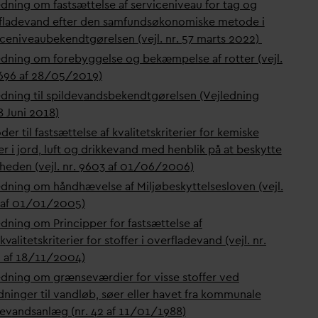
edning om fastsættelse af serviceniveau for tag og
flade
v
and efter den samfundsøkonomiske metode i
iceniveaubekendtgørelsen (vejl. nr. 57 marts 2022)
edning om forebyggelse og bekæmpelse af rotter (vejl.
9696 af 28/05/2019)
dning til spilde
v
andsbekendtgørelsen (Vejledning
8 Juni 2018)
er til fastsættelse af k
v
alitetskriterier for kemiske
er i jord, luft og drikke
v
and med henblik på at beskytte
heden (vejl. nr. 9603 af 01/06/2006)
edning om håndhævelse af Miljøbeskyttelsesloven (vejl.
6 af 01/01/2005)
edning om Principper for fastsættelse af
k
v
alitetskriterier for stoffer i overflade
v
and (vejl. nr.
 af 18/11/2004)
edning om grænseværdier for visse stoffer ved
dninger til
v
andløb, søer eller havet fra kommunale
de
v
andsanlæg (nr. 42 af 11/01/1988)