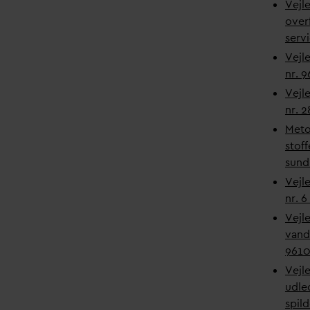
Vejl
over
serv
Vejl
nr. 
Vejle
nr. 2
Metod
stoff
sund
Vejl
nr. 
Vejl
v
and
9610
Vejl
udle
spil