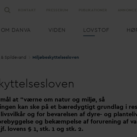
KONTAKT
PRESSERUM
PUBLIKATIONER
ANNONCE
OM
D
AN
V
A
VIDEN
LOVSTOF
HØ
 & Spilde
v
and
Miljøbeskyttelsesloven
kyttelsesloven
ormål at "værne om natur og miljø, så
ingen kan ske på et bæredygtigt grundlag i re
ivsvilkår og for be
v
arelsen af dyre- og planteli
orebyggelse og bekæmpelse af forurening af
v
. lovens § 1, stk. 1 og stk. 2.