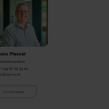
Jens Plesner
eniorkonsulent
: +45 87 93 35 60
jpl@
d
an
v
a.dk
LOVGIVNING