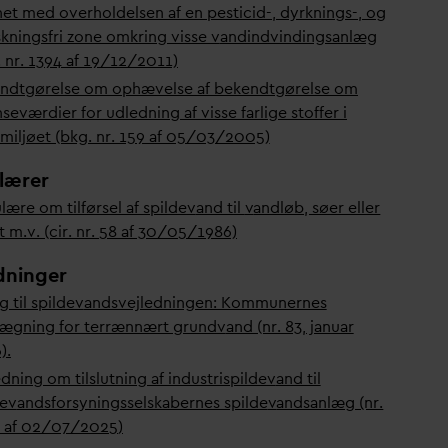
ynet med overholdelsen af en pesticid-, dyrknings-, og
kningsfri zone omkring visse
v
andindvindingsanlæg
. nr. 1394 af 19/12/2011)
ndtgørelse om ophævelse af bekendtgørelse om
eværdier for udledning af visse farlige stoffer i
miljøet (bkg. nr. 159 af 05/03/2005)
lærer
lære om tilførsel af spilde
v
and til
v
andløb, søer eller
 m.v. (cir. nr. 58 af 30/05/1986)
dninger
g til spilde
v
andsvejledningen: Kommunernes
lægning for terrænnært grund
v
and (nr. 83, januar
)
.
dning om tilslutning af industrispilde
v
and til
de
v
andsforsyningsselskabernes spilde
v
andsanlæg​​ (nr.
 af 02/07/2025
)