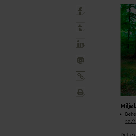
@
Print
and
Miljø
share
Beke
22/
Dette 