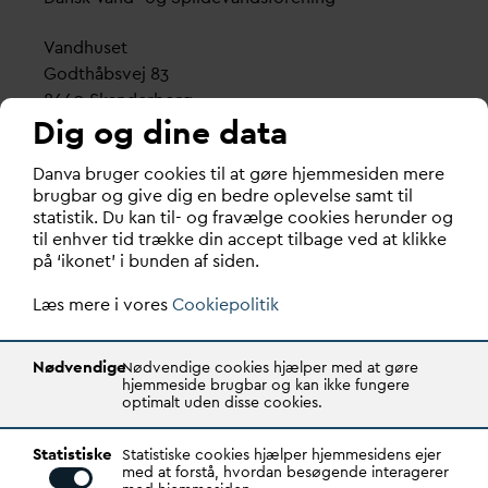
V
andhuset
Godthåbsvej 83
8660 Skanderborg
Dig og dine data
København
D
an
v
a bruger cookies til at gøre hjemmesiden mere
Vester Farimagsgade 1, 5. sal.
brugbar og give dig en bedre oplevelse samt til
1606 København V
statistik. Du kan til- og fravælge cookies herunder og
til enhver tid trække din accept tilbage ved at klikke
Tlf.: 70 21 00 55
på ‘ikonet’ i bunden af siden.
d
an
v
a@
d
an
v
a.dk
Læs mere i vores
CVR: 29031215
Cookiepolitik
Transparency Register: REG 0105047100027-26
Nødvendige
Nødvendige cookies hjælper med at gøre
hjemmeside brugbar og kan ikke fungere
optimalt uden disse cookies.
D
AN
V
A er den samlende kraft i
v
andsektoren.
Statistiske
Gennem stærke alliancer og klare budskaber taler
Statistiske cookies hjælper hjemmesidens ejer
med at forstå, hvordan besøgende interagerer
D
AN
V
A
v
andets sag, som vigtig ressource for den