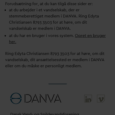
Forudsætning for, at du kan tilgå disse sider er:
at du arbejder i et
v
andselskab, der er
stemmeberettiget medlem i
D
AN
V
A. Ring Edyta
Christiansen 8793 3503 for at høre, om dit
v
andselskab er medlem i
D
AN
V
A.
at du har en bruger i vores system.
Opret en bruger
her.
Ring Edyta Christiansen 8793 3503 for at høre, om dit
v
andselskab, dit ansættelsessted er medlem i
D
AN
V
A
eller om du måske er personligt medlem.
D
ansk
V
and- og Spilde
v
andsforening