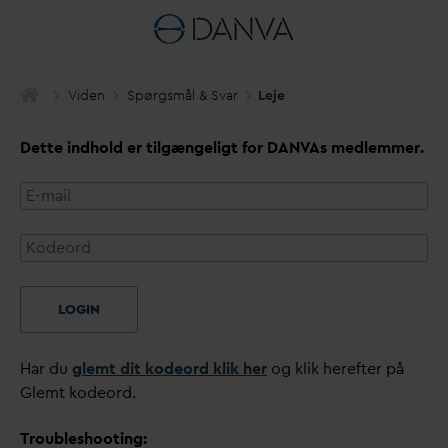
Viden
Spørgsmål & S
v
ar
Leje
Dette indhold er tilgængeligt for
D
AN
V
As medlemmer.
LOGIN
Har du
glemt dit kodeord klik her
og klik herefter på
Glemt kodeord.
Troubleshooting: