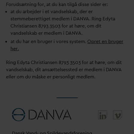
Forudsætning for, at du kan tilgå disse sider er:
at du arbejder i et
v
andselskab, der er
stemmeberettiget medlem i
D
AN
V
A. Ring Edyta
Christiansen 8793 3503 for at høre, om dit
v
andselskab er medlem i
D
AN
V
A.
at du har en bruger i vores system.
Opret en bruger
her.
Ring Edyta Christiansen 8793 3503 for at høre, om dit
v
andselskab, dit ansættelsessted er medlem i
D
AN
V
A
eller om du måske er personligt medlem.
D
ansk
V
and- og Spilde
v
andsforening