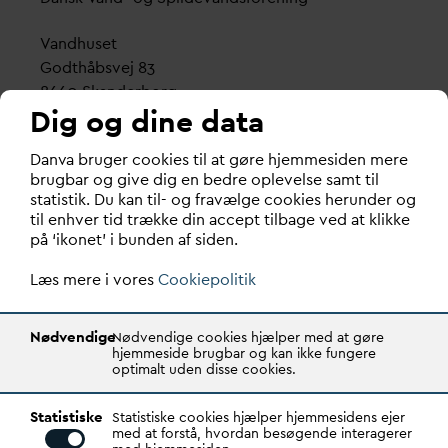
V
andhuset
Godthåbsvej 83
8660 Skanderborg
Dig og dine data
København
D
an
v
a bruger cookies til at gøre hjemmesiden mere
Vester Farimagsgade 1, 5. sal.
brugbar og give dig en bedre oplevelse samt til
1606 København V
statistik. Du kan til- og fravælge cookies herunder og
til enhver tid trække din accept tilbage ved at klikke
Tlf.: 70 21 00 55
på ‘ikonet’ i bunden af siden.
d
an
v
a@
d
an
v
a.dk
Læs mere i vores
CVR: 29031215
Cookiepolitik
Transparency Register: REG 0105047100027-26
Nødvendige
Nødvendige cookies hjælper med at gøre
hjemmeside brugbar og kan ikke fungere
optimalt uden disse cookies.
D
AN
V
A er den samlende kraft i
v
andsektoren.
Statistiske
Gennem stærke alliancer og klare budskaber taler
Statistiske cookies hjælper hjemmesidens ejer
med at forstå, hvordan besøgende interagerer
D
AN
V
A
v
andets sag, som vigtig ressource for den