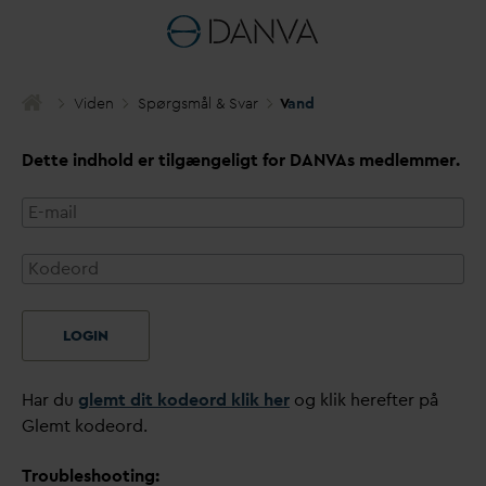
Viden
Spørgsmål & S
v
ar
V
and
Dette indhold er tilgængeligt for
D
AN
V
As medlemmer.
LOGIN
Har du
glemt dit kodeord klik her
og klik herefter på
Glemt kodeord.
Troubleshooting: