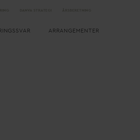
RING
D
AN
V
A STRATEGI
ÅRSBERETNING
RINGSS
V
AR
ARRANGEMENTER