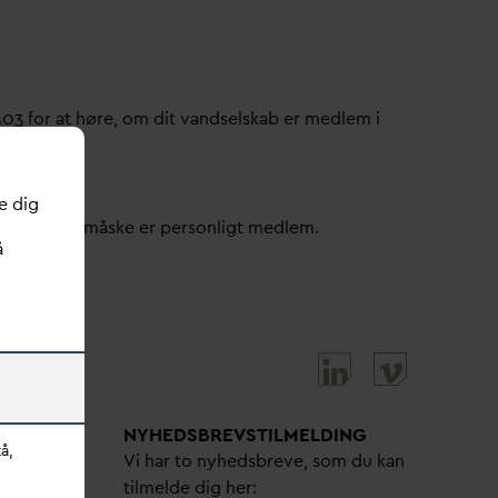
503 for at høre, om dit
v
andselskab er medlem i
e dig
ller om du måske er personligt medlem.
å
NYHEDSBREVS­TILMELDING
å,
bejdere
Vi har to nyhedsbreve, som du kan
tilmelde dig her: