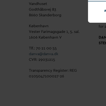
V
andhuset
Genn
Godthåbsvej 83
bud
A
8660 Skanderborg
sag,
grøn
København
for a
Vester Farimagsgade 1, 5. sal.
1606 København V
D
A
STE
Tlf.: 70 21 00 55
d
an
v
a@
d
an
v
a.dk
CVR: 29031215
Transparency Register: REG
0105047100027-26