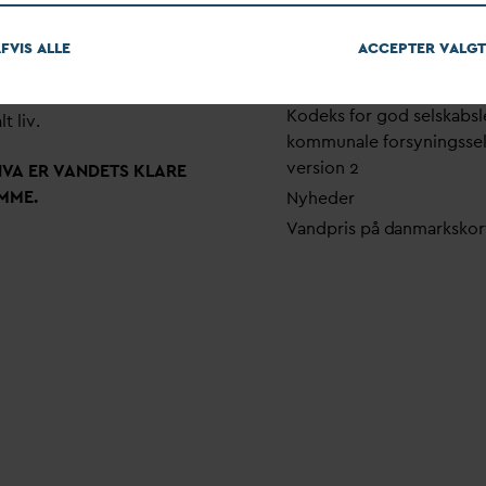
em stærke alliancer og klare
Pri
v
atlivspolitik
skaber taler
D
AN
V
A
v
andets
FVIS ALLE
ACCEPTER
V
ALGT
Arrangementer
 som vigtig ressource for den
Fakturering
ne omstilling og grundlaget
Kodeks for god selskabsl
lt liv.
kommunale forsyningsse
version 2
N
V
A ER
V
ANDETS KLARE
MME.
Nyheder
V
andpris på
d
anmarkskor