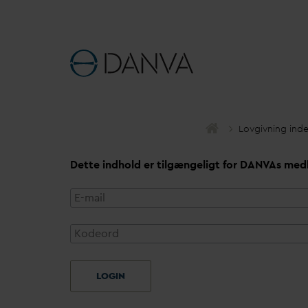
Lovgivning ind
Dette indhold er tilgængeligt for
D
AN
V
As med
LOGIN