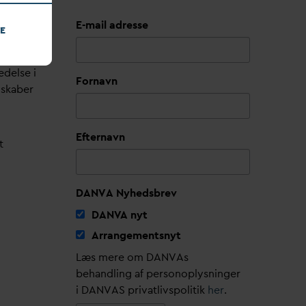
E-mail adresse
E
edelse i
Fornavn
lskaber
Efternavn
t
DANVA Nyhedsbrev
D
AN
V
A nyt
Arrangementsnyt
Læs mere om DANVAs
behandling af personoplysninger
i DANVAS privatlivspolitik
her
.