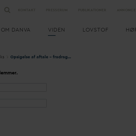
KONTAKT
PRESSERUM
PUBLIKATIONER
ANNONCE
OM
D
AN
V
A
VIDEN
LOVSTOF
HØ
eks
Opsigelse af aftale – fradrag i
v
an
d
afledningsbidrag
lemmer.