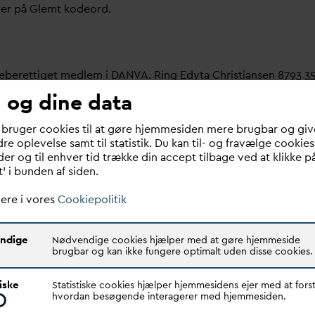
ter på Glemt kodeord.
meberettiget medlem i
D
AN
V
A. Ring Edyta Christiansen 8793 3
 og dine data
bruger her.
 bruger cookies til at gøre hjemmesiden mere brugbar og giv
re oplevelse samt til statistik. Du kan til- og fravælge cookies
 om dit
v
andselskab, dit ansættelsessted er medlem i
D
AN
V
A e
er og til enhver tid trække din accept tilbage ved at klikke p
t’ i bunden af siden.
ere i vores
Cookiepolitik
ndige
Nødvendige cookies hjælper med at gøre hjemmeside
brugbar og kan ikke fungere optimalt uden disse cookies.
Quick links
N
V
A er den samlende kraft i
tiske
Statistiske cookies hjælper hjemmesidens ejer med at forst
Find dine
D
AN
V
A me
d
ar
dsektoren.
hvordan besøgende interagerer med hjemmesiden.
Bestyrelse