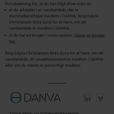
Forudsætning for, at du kan tilgå disse sider er:
at du arbejder i et
v
andselskab, der er
stemmeberettiget medlem i
D
AN
V
A. Ring Edyta
Christiansen 8793 3503 for at høre, om dit
v
andselskab er medlem i
D
AN
V
A.
at du har en bruger i vores system.
Opret en bruger
her.
Ring Edyta Christiansen 8793 3503 for at høre, om dit
v
andselskab, dit ansættelsessted er medlem i
D
AN
V
A
eller om du måske er personligt medlem.
D
ansk
V
and- og Spilde
v
andsforening