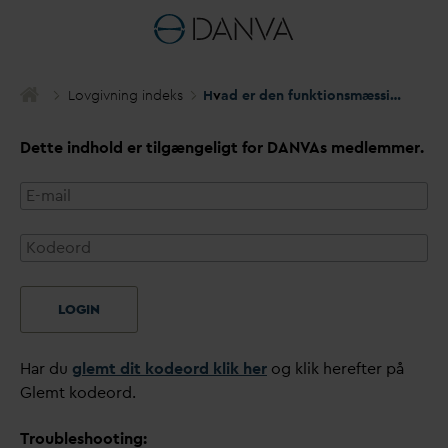
Lovgivning indeks
H
v
ad er den funktionsmæssige afgrænsning af omfangsdræn og kan kommunerne tilpligtes at tilgodese spilde
Dette indhold er tilgængeligt for
D
AN
V
As medlemmer.
LOGIN
Har du
glemt dit kodeord klik her
og klik herefter på
Glemt kodeord.
Troubleshooting: