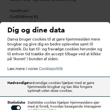
V
andhuset
Godthåbsvej 83
8660 Skanderborg
Dig og dine data
København
D
an
v
a bruger cookies til at gøre hjemmesiden mere
Vester Farimagsgade 1, 5. sal.
brugbar og give dig en bedre oplevelse samt til
1606 København V
statistik. Du kan til- og fravælge cookies herunder og
til enhver tid trække din accept tilbage ved at klikke
Tlf.: 70 21 00 55
på ‘ikonet’ i bunden af siden.
d
an
v
a@
d
an
v
a.dk
Læs mere i vores
CVR: 29031215
Cookiepolitik
Transparency Register: REG 0105047100027-26
Nødvendige
Nødvendige cookies hjælper med at gøre
hjemmeside brugbar og kan ikke fungere
optimalt uden disse cookies.
D
AN
V
A er den samlende kraft i
v
andsektoren.
Statistiske
Gennem stærke alliancer og klare budskaber taler
Statistiske cookies hjælper hjemmesidens ejer
med at forstå, hvordan besøgende interagerer
D
AN
V
A
v
andets sag, som vigtig ressource for den