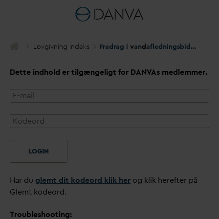
Lovgivning indeks
Fradrag i
v
an
d
afledningsbidrag for erhvervsejendomme og trappemodellen
Dette indhold er tilgængeligt for
D
AN
V
As medlemmer.
LOGIN
Har du
glemt dit kodeord klik her
og klik herefter på
Glemt kodeord.
Troubleshooting: