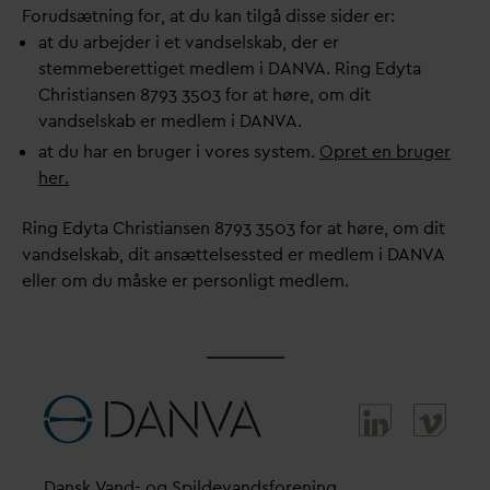
Forudsætning for, at du kan tilgå disse sider er:
at du arbejder i et
v
andselskab, der er
stemmeberettiget medlem i
D
AN
V
A. Ring Edyta
Christiansen 8793 3503 for at høre, om dit
v
andselskab er medlem i
D
AN
V
A.
at du har en bruger i vores system.
Opret en bruger
her.
Ring Edyta Christiansen 8793 3503 for at høre, om dit
v
andselskab, dit ansættelsessted er medlem i
D
AN
V
A
eller om du måske er personligt medlem.
D
ansk
V
and- og Spilde
v
andsforening