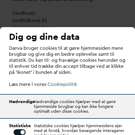
V
andhuset
Godthåbsvej 83
8660 Skanderborg
Dig og dine data
København
D
an
v
a bruger cookies til at gøre hjemmesiden mere
Vester Farimagsgade 1, 5. sal.
brugbar og give dig en bedre oplevelse samt til
1606 København V
statistik. Du kan til- og fravælge cookies herunder og
til enhver tid trække din accept tilbage ved at klikke
Tlf.: 70 21 00 55
på ‘ikonet’ i bunden af siden.
d
an
v
a@
d
an
v
a.dk
Læs mere i vores
CVR: 29031215
Cookiepolitik
Transparency Register: REG 0105047100027-26
Nødvendige
Nødvendige cookies hjælper med at gøre
hjemmeside brugbar og kan ikke fungere
optimalt uden disse cookies.
D
AN
V
A er den samlende kraft i
v
andsektoren.
Statistiske
Gennem stærke alliancer og klare budskaber taler
Statistiske cookies hjælper hjemmesidens ejer
med at forstå, hvordan besøgende interagerer
D
AN
V
A
v
andets sag, som vigtig ressource for den