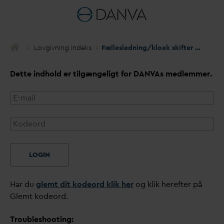
Lovgivning indeks
Fællesledning/kloak skifter status til pri
Dette indhold er tilgængeligt for
D
AN
V
As medlemmer.
LOGIN
Har du
glemt dit kodeord klik her
og klik herefter på
Glemt kodeord.
Troubleshooting: