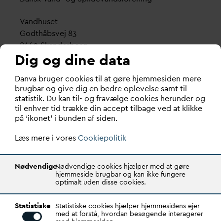
V
andhuset
Godthåbsvej 83
8660 Skanderborg
Dig og dine data
København
D
an
v
a bruger cookies til at gøre hjemmesiden mere
Vester Farimagsgade 1, 5. sal.
brugbar og give dig en bedre oplevelse samt til
1606 København V
statistik. Du kan til- og fravælge cookies herunder og
til enhver tid trække din accept tilbage ved at klikke
Tlf.: 70 21 00 55
på ‘ikonet’ i bunden af siden.
d
an
v
a@
d
an
v
a.dk
Læs mere i vores
CVR: 29031215
Cookiepolitik
Transparency Register: REG 0105047100027-26
Nødvendige
Nødvendige cookies hjælper med at gøre
hjemmeside brugbar og kan ikke fungere
optimalt uden disse cookies.
D
AN
V
A er den samlende kraft i
v
andsektoren.
Statistiske
Gennem stærke alliancer og klare budskaber taler
Statistiske cookies hjælper hjemmesidens ejer
med at forstå, hvordan besøgende interagerer
D
AN
V
A
v
andets sag, som vigtig ressource for den