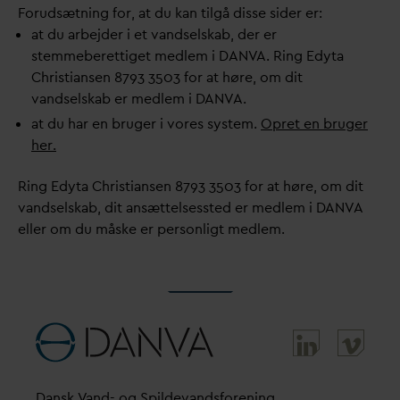
Forudsætning for, at du kan tilgå disse sider er:
at du arbejder i et
v
andselskab, der er
stemmeberettiget medlem i
D
AN
V
A. Ring Edyta
Christiansen 8793 3503 for at høre, om dit
v
andselskab er medlem i
D
AN
V
A.
at du har en bruger i vores system.
Opret en bruger
her.
Ring Edyta Christiansen 8793 3503 for at høre, om dit
v
andselskab, dit ansættelsessted er medlem i
D
AN
V
A
eller om du måske er personligt medlem.
D
ansk
V
and- og Spilde
v
andsforening