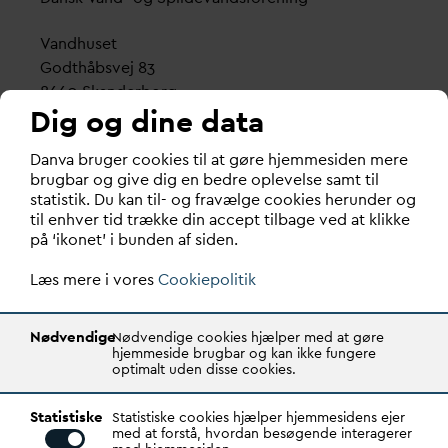
V
andhuset
Godthåbsvej 83
8660 Skanderborg
Dig og dine data
København
D
an
v
a bruger cookies til at gøre hjemmesiden mere
Vester Farimagsgade 1, 5. sal.
brugbar og give dig en bedre oplevelse samt til
1606 København V
statistik. Du kan til- og fravælge cookies herunder og
til enhver tid trække din accept tilbage ved at klikke
Tlf.: 70 21 00 55
på ‘ikonet’ i bunden af siden.
d
an
v
a@
d
an
v
a.dk
Læs mere i vores
CVR: 29031215
Cookiepolitik
Transparency Register: REG 0105047100027-26
Nødvendige
Nødvendige cookies hjælper med at gøre
hjemmeside brugbar og kan ikke fungere
optimalt uden disse cookies.
D
AN
V
A er den samlende kraft i
v
andsektoren.
Statistiske
Gennem stærke alliancer og klare budskaber taler
Statistiske cookies hjælper hjemmesidens ejer
med at forstå, hvordan besøgende interagerer
D
AN
V
A
v
andets sag, som vigtig ressource for den