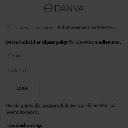
Lovgivning indeks
Boligforeningers hæftelse for gæld til spilde
Dette indhold er tilgængeligt for
D
AN
V
As medlemmer.
LOGIN
Har du
glemt dit kodeord klik her
og klik herefter på
Glemt kodeord.
Troubleshooting: