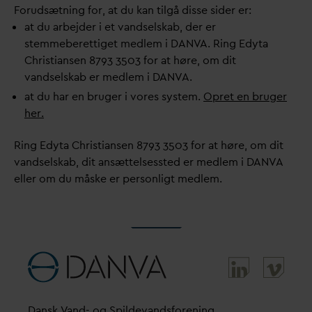
Forudsætning for, at du kan tilgå disse sider er:
at du arbejder i et
v
andselskab, der er
stemmeberettiget medlem i
D
AN
V
A. Ring Edyta
Christiansen 8793 3503 for at høre, om dit
v
andselskab er medlem i
D
AN
V
A.
at du har en bruger i vores system.
Opret en bruger
her.
Ring Edyta Christiansen 8793 3503 for at høre, om dit
v
andselskab, dit ansættelsessted er medlem i
D
AN
V
A
eller om du måske er personligt medlem.
D
ansk
V
and- og Spilde
v
andsforening