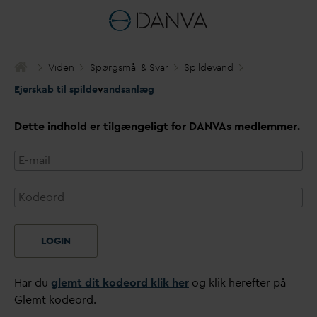
Viden
Spørgsmål & S
v
ar
Spilde
v
and
Ejerskab til spilde
v
andsanlæg
Dette indhold er tilgængeligt for
D
AN
V
As medlemmer.
LOGIN
Har du
glemt dit kodeord klik her
og klik herefter på
Glemt kodeord.