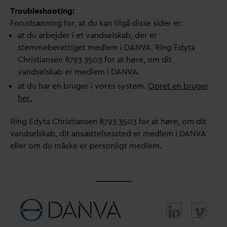
Troubleshooting:
Forudsætning for, at du kan tilgå disse sider er:
at du arbejder i et
v
andselskab, der er
stemmeberettiget medlem i
D
AN
V
A. Ring Edyta
Christiansen 8793 3503 for at høre, om dit
v
andselskab er medlem i
D
AN
V
A.
at du har en bruger i vores system.
Opret en bruger
her.
Ring Edyta Christiansen 8793 3503 for at høre, om dit
v
andselskab, dit ansættelsessted er medlem i
D
AN
V
A
eller om du måske er personligt medlem.