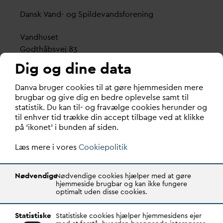
D
ansk
V
and- og Spilde
v
andsforening
V
andhuset
Godthåbsvej 83
8660 Skanderborg
Dig og dine data
København
D
an
v
a bruger cookies til at gøre hjemmesiden mere
Vester Farimagsgade 1, 5. sal.
brugbar og give dig en bedre oplevelse samt til
statistik. Du kan til- og fravælge cookies herunder og
1606 København V
til enhver tid trække din accept tilbage ved at klikke
på ‘ikonet’ i bunden af siden.
Tlf.: 70 21 00 55
d
an
v
a@
d
an
v
a.dk
Læs mere i vores
Cookiepolitik
CVR: 29031215
Nødvendige
Nødvendige cookies hjælper med at gøre
Transparency Register: REG 0105047100027-26
hjemmeside brugbar og kan ikke fungere
optimalt uden disse cookies.
D
AN
V
A er den samlende kraft i
v
andsektoren.
Statistiske
Statistiske cookies hjælper hjemmesidens ejer