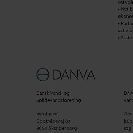
og udl
• Nyt 
økonom
• Part
aktiv d
• State
D
ansk
V
and- og
D
A
Spilde
v
andsforening
v
an
V
andhuset
Genn
Godthåbsvej 83
bud
8660 Skanderborg
sag,