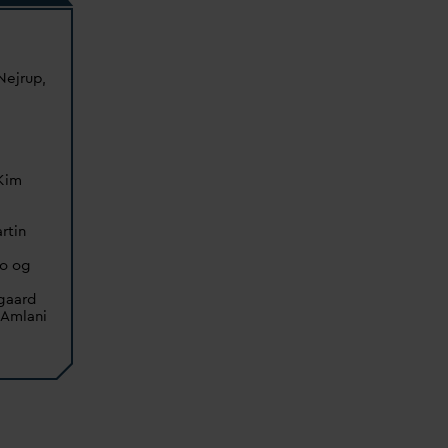
ejrup,
 Kim
rtin
ro og
gaard
r Amlani