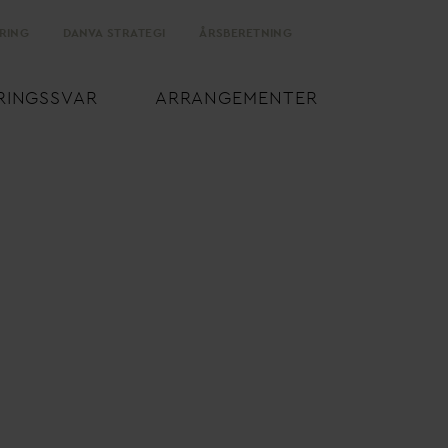
RING
D
AN
V
A STRATEGI
ÅRSBERETNING
RINGSS
V
AR
ARRANGEMENTER