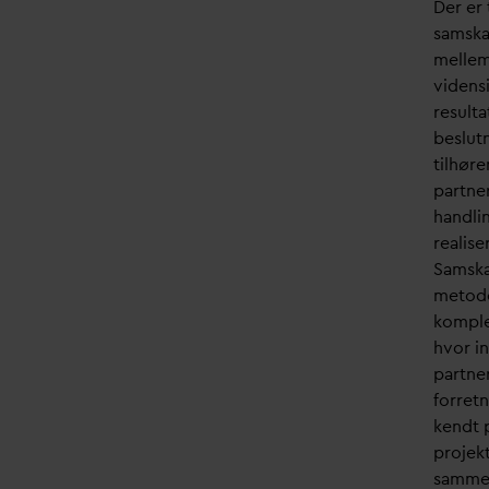
Der er 
samska
mellem
vidensi
resulta
beslut
tilhør
partne
handli
realise
Samska
metode 
komple
hvor i
partne
forret
kendt 
projek
sammen