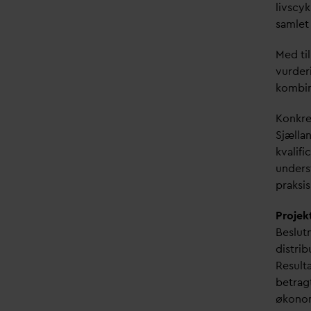
livscy
samlet
Med til
vurderi
kombi
Konkre
Sjælla
k
v
alif
unders
praksis
Projek
Beslut
distrib
Result
betrag
økonom