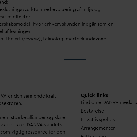
and:
beslutningsværktøj med e
v
aluering af miljø og
iske effekter
nerskabsmodel, hvor erhvervskunden indgår som en
el af løsningen
 of the art (review), teknologi med sekun
d
a
v
and
Quick links
N
V
A er den samlende kraft i
Find dine
D
AN
V
A me
d
ar
dsektoren.
Bestyrelse
em stærke alliancer og klare
Pri
v
atlivspolitik
skaber taler
D
AN
V
A
v
andets
Arrangementer
 som vigtig ressource for den
Fakturering