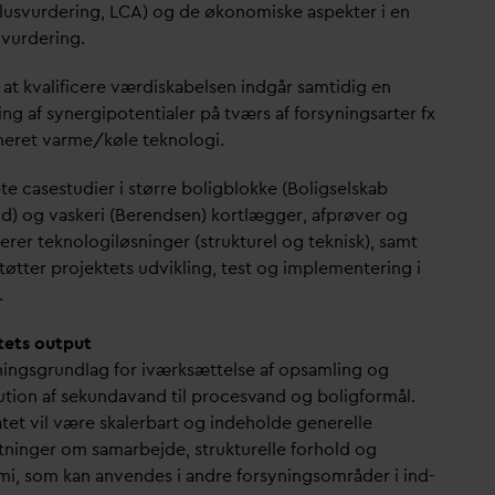
klusvurdering, LCA) og de økonomiske aspekter i en
 vurdering.
 at k
v
alificere værdiskabelsen indgår samtidig en
ng af synergipotentialer på tværs af forsyningsarter fx
neret
v
arme/køle teknologi.
te casestudier i større boligblokke (Boligselskab
nd) og
v
askeri (Berendsen) kortlægger, afprøver og
icerer teknologiløsninger (strukturel og teknisk), samt
tøtter projektets udvikling, test og implementering i
.
tets output
ningsgrundlag for iværksættelse af opsamling og
ution af sekun
d
a
v
and til proces
v
and og boligformål.
atet vil være skalerbart og indeholde generelle
tninger om samarbejde, strukturelle forhold og
i, som kan anvendes i andre forsyningsområder i ind-