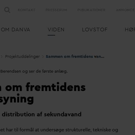
KONTAKT
PRESSERUM
PUBLIKATIONER
ANNONCE
OM
D
AN
V
A
VIDEN
LOVSTOF
HØ
Projektuddelinger
Sammen om fremtidens
v
andforsyning
 Berendsen og ser de første anlæg.
 om fremtidens
syning
distribution af sekun
d
a
v
and
et har til formål at undersøge strukturelle, tekniske og