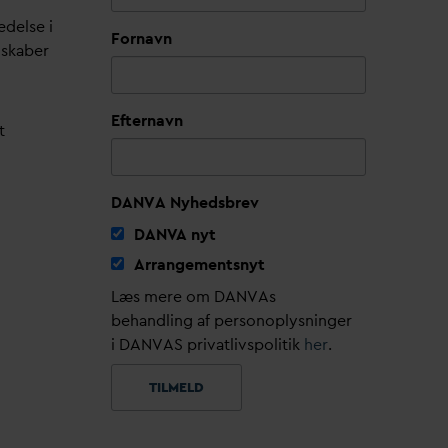
edelse i
Fornavn
lskaber
Efternavn
t
DANVA Nyhedsbrev
D
AN
V
A nyt
Arrangementsnyt
Læs mere om DANVAs
behandling af personoplysninger
i DANVAS privatlivspolitik
her
.