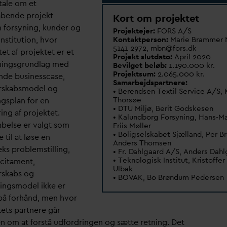
tale om et
bende projekt
Kort om projektet
 forsyning, kunder og
Projektejer:
FORS A/S
nstitution, hvor
Kontaktperson:
Marie Brammer N
5141 2972, mbn@fors.dk
tet af projektet er et
Projekt slut
d
ato:
April 2020
ningsgrundlag med
Bevilget beløb:
1.190.000 kr.
Projektsum:
2.065.000 kr.
ende businesscase,
Samarbejdspartnere:
rskabsmodel og
• Berendsen Textil Service A/S,
Thorsøe
ngsplan for en
• DTU Miljø, Berit Godskesen
ring af projektet.
• Kalundborg Forsyning, Hans-Ma
belse er
v
algt som
Friis Møller
• Boligselskabet Sjælland, Per B
til at løse en
Anders Thomsen
ks problemstilling,
• Fr.
D
ahlgaard A/S, Anders
D
ahl
• Teknologisk Institut, Kristoffe
ncitament,
Ulbak
rskabs og
• BO
V
AK, Bo Brøndum Pedersen
ningsmodel ikke er
på forhånd, men hvor
tets partnere går
 om at forstå udfordringen og sætte retning. Det