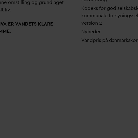
ne omstilling og grundlaget
Kodeks for god selskabsl
lt liv.
kommunale forsyningsse
version 2
N
V
A ER
V
ANDETS KLARE
MME.
Nyheder
V
andpris på
d
anmarkskor