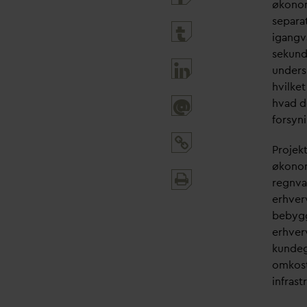
økonom
separa
igangv
sekun
unders
hvilket
h
v
ad de
@
forsyn
Projek
økonom
Print
regn
v
a
and
erhver
share
bebygg
erhver
kundeg
omkost
infrast