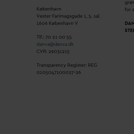
grøn
København
for a
Vester Farimagsgade 1, 5. sal.
1606 København V
D
A
STE
Tlf.: 70 21 00 55
d
an
v
a@
d
an
v
a.dk
CVR: 29031215
Transparency Register: REG
0105047100027-26