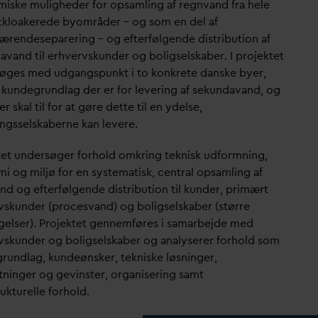
iske muligheder for opsamling af regn
v
and fra hele
tkloakerede byområder – og som en del af
ærendeseparering – og efterfølgende distribution af
d
a
v
and til erhvervskunder og boligselskaber. I projektet
øges med udgangspunkt i to konkrete
d
anske byer,
 kundegrundlag der er for levering af sekun
d
a
v
and, og
r skal til for at gøre dette til en ydelse,
ingsselskaberne kan levere.
tet undersøger forhold omkring teknisk udformning,
i og miljø for en systematisk, central opsamling af
nd og efterfølgende distribution til kunder, primært
vskunder (proces
v
and) og boligselskaber (større
elser). Projektet gennemføres i samarbejde med
vskunder og boligselskaber og analyserer forhold som
rundlag, kundeønsker, tekniske løsninger,
ninger og gevinster, organisering samt
rukturelle forhold.