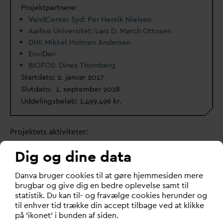
Projektpartnere:
V
andCenter Syd: Per Henrik Nielsen
Aarhus Universitet: Lars D. Mørch Ottosen
DHI: Mikkel Holmen Andersen
Envi
D
an
BIOFOS: Dines Thornberg
Start
d
ato: 2. januar 2017
Slut
d
ato: 1. september 2018
Uddelingsbeløb: 1.499.496 kr.
Projektets aktiviteter:
Dig og dine data
Tilpasse analysemetoder til bestemmelse af
anammox-aktivitet i fuldskala
D
an
v
a bruger cookies til at gøre hjemmesiden mere
Udvikle og teste klimaoptimerede styringer af
brugbar og give dig en bedre oplevelse samt til
sidestrøms-processen
statistik. Du kan til- og fravælge cookies herunder og
Måle og dokumentere potentialet for
til enhver tid trække din accept tilbage ved at klikke
deammonifikations-processer i hovedstrømmen
på ‘ikonet’ i bunden af siden.