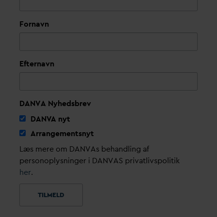
Fornavn
Efternavn
DANVA Nyhedsbrev
D
AN
V
A nyt
Arrangementsnyt
Læs mere om DANVAs behandling af
personoplysninger i DANVAS privatlivspolitik
her
.