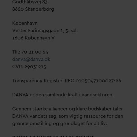
Godthåbsvej 83
8660 Skanderborg
København
Vester Farimagsgade 1, 5. sal.
1606 København V
Tlf.: 70 21 00 55
d
an
v
a@
d
an
v
a.dk
CVR: 29031215
Transparency Register: REG 0105047100027-26
D
AN
V
A er den samlende kraft i
v
andsektoren.
Gennem stærke alliancer og klare budskaber taler
D
AN
V
A
v
andets sag, som vigtig ressource for den
grønne omstilling og grundlaget for alt liv.