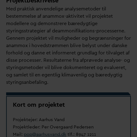
Projektbeskrivelse
Med praktisk anvendelige analysemetoder til
bestemmelse af anammox-aktivitet vil projektet
modellere og demonstrere bæredygtige
styringsstrategier af deammonifikations-processerne.
Gennem projektet vil muligheder og begrænsninger for
anammox i hovedstrømmen blive belyst under
d
anske
forhold og
d
anne et informeret grundlag for til
v
alget af
disse processer. Resultaterne fra afprøvede analyse- og
styringsmetoder vil blive dokumenteret og e
v
alueret,
og samlet til en egentlig klimavenlig og bæredygtig
styringsanbefaling.
Kort om projektet
Projektejer: Aarhus
V
and
Projektleder: Per Overgaard Pedersen
Mail:
pop@aarhus
v
and.dk
tlf.: 8947 1211