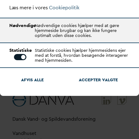
Projektets output
Læs mere i vores
Cookiepolitik
Output fra projektet vil være en anbefaling af
instrumentering og beskrivelse af de procestekniske
Nødvendige
Nødvendige cookies hjælper med at gøre
hjemmeside brugbar og kan ikke fungere
styringsprincipper, der er nødvendige for at opnå
optimalt uden disse cookies.
emissionsreduktionen. Derudover udvikles en
integreret løsning med hardware (sensor, aktuatorer,
Statistiske
Statistiske cookies hjælper hjemmesidens ejer
osv) og software (indpasning af nye kontrol algoritmer i
med at forstå, hvordan besøgende interagerer
med hjemmesiden.
eksisterende SRO).
AFVIS ALLE
ACCEPTER
V
ALGTE
D
ansk
V
and- og Spilde
v
andsforening
V
andhuset