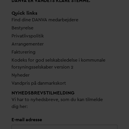
D
AN
V
A ER
V
ANDETS KLARE STEMME.
Quick links
Find dine
D
AN
V
A me
d
arbejdere
Bestyrelse
Pri
v
atlivspolitik
Arrangementer
Fakturering
Kodeks for god selskabsledelse i kommunale
forsyningsselskaber version 2
Nyheder
V
andpris på
d
anmarkskort
NYHEDSBREVS­TILMELDING
Vi har to nyhedsbreve, som du kan tilmelde
dig her:
E-mail adresse