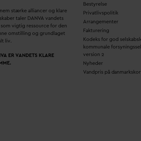
Bestyrelse
em stærke alliancer og klare
Pri
v
atlivspolitik
skaber taler
D
AN
V
A
v
andets
Arrangementer
 som vigtig ressource for den
Fakturering
ne omstilling og grundlaget
Kodeks for god selskabsl
lt liv.
kommunale forsyningsse
version 2
N
V
A ER
V
ANDETS KLARE
MME.
Nyheder
V
andpris på
d
anmarkskor