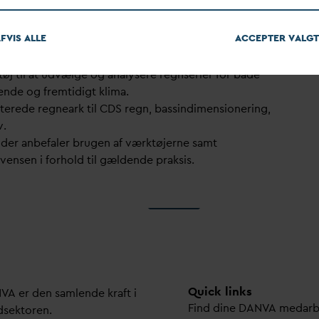
lder nyeste viden om regn, så den viden kan udnyttes i
ioneringen af spilde
v
andsanlæg. Herunder:
FVIS ALLE
ACCEPTER
V
ALGT
onal regnmodel udvides med nye
d
ata og
jdninger bl.a. i samarbejde med DMIs Klimaatlas.
tøj til at udvælge og analysere regnserier for både
nde og fremtidigt klima.
terede regneark til CDS regn, bassindimensionering,
v.
t der anbefaler brugen af værktøjerne samt
vensen i forhold til gældende praksis.
Quick links
N
V
A er den samlende kraft i
Find dine
D
AN
V
A me
d
ar
dsektoren.