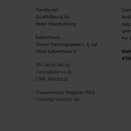
V
andhuset
Genn
Godthåbsvej 83
bud
8660 Skanderborg
sag,
grøn
København
for a
Vester Farimagsgade 1, 5. sal.
1606 København V
D
A
STE
Tlf.: 70 21 00 55
d
an
v
a@
d
an
v
a.dk
CVR: 29031215
Transparency Register: REG
0105047100027-26