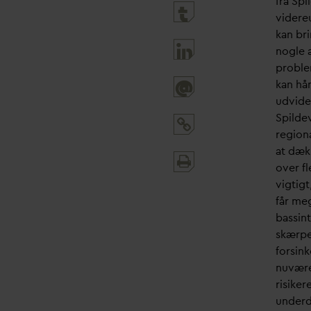
fra Spi
videre
kan bri
nogle 
problem
kan hå
@
udvides
Spilde
region
at dæk
Print
over fl
and
vigtigt
share
får me
bassin
skærpe
forsin
nuvær
risiker
underd