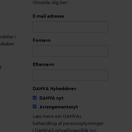
tilmelde dig her:
E-mail adresse
edelse i
Fornavn
lskaber
Efternavn
t
DANVA Nyhedsbrev
D
AN
V
A nyt
Arrangementsnyt
Læs mere om DANVAs
behandling af personoplysninger
i DANVAS privatlivspolitik
her
.