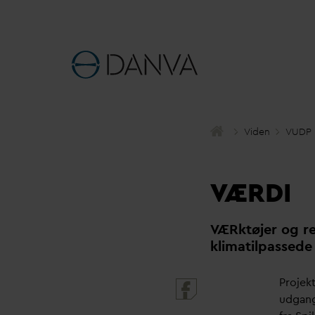
Viden
VUDP
V
ÆRDI
V
ÆRktøjer og r
klimatilpassede
Projek
udgang