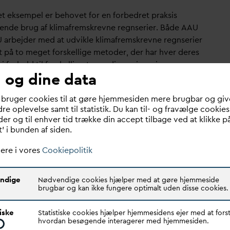
et eksempel er behovet for en forbedret praksis
ende brug af klimafremskrevne regnserier. Både AAU
 arbejder med at udvikle klimafremskrevne regnserier
t på to meget forskellige metoder, der har hver deres
 i forhold til forskellige typer dimensioneringsopgaver.
 og dine data
I genereres landsdækkende syntetiske regnserier med
metoder, og der udvikles et e
v
alueringsværktøj, der
 bruger cookies til at gøre hjemmesiden mere brugbar og giv
jælpe forsyninger og rådgivere med at vælge den
re oplevelse samt til statistik. Du kan til- og fravælge cookies
 regnserie til den specifikke opgave.
er og til enhver tid trække din accept tilbage ved at klikke p
t’ i bunden af siden.
 af projektets værktøjer demonstreres gennem en
beregningseksempler, og konsekvensen af brugen
ere i vores
Cookiepolitik
lignes med den nuværende praksis. Anbefalingerne
 i et op
d
ateret skrift i regi af Spilde
v
andskomiteen,
ndige
Nødvendige cookies hjælper med at gøre hjemmeside
så deltager i projektet.
brugbar og kan ikke fungere optimalt uden disse cookies.
ktets output:
tiske
Statistiske cookies hjælper hjemmesidens ejer med at forst
hvordan besøgende interagerer med hjemmesiden.
tet leverer nyttige og brugervenlige værktøjer, der