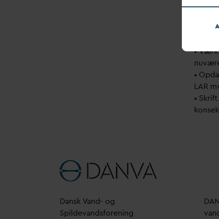
indeho
dimens
A
• Regi
bearbe
• Værk
nuvære
• Op
d
a
LAR m
• Skrif
konsek
D
ansk
V
and- og
D
A
Spilde
v
andsforening
v
an