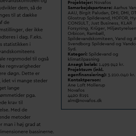
lde
v
andskomiteen og
Projektejer:
No
v
afos
udvikler dem, så de
Samarbejdspartnere:
Aarhus
V
an
AAU, Birgit Palu
d
an, DHI, DMI, D
nges til at dække
Glostrup Spilde
v
and, HOFOR, Hy
af de
CONSULT, Just Business, KLAR
Forsyning, Krüger, Miljøstyrelsen
stillinger, der ikke
Orbicon, Rambøll,
ndteres i
d
ag. F.eks.
Spilde
v
andskomiteen,
V
and og A
Svendborg Spilde
v
and og
V
andc
 statistikken i
Syd.
v
andskomiteens
Kategori:
Spilde
v
and og
ale regnmodel til også
klimatilpasning
Ansøgt beløb:
1.499.942 kr.
ke regn
v
arigheder
Projektsum (inkl.
ere døgn. Dette er
egenfinansiering):
3.210.040 kr.
Kontaktperson:
, idet vi mange steder
Ane Loft Mollerup
get lange
No
v
afos
tømmetider pga.
4420 8191
alm@no
v
afos.dk
de krav til
kelse. Med de
ende metoder
er man i høj grad at
imensionere bassinerne.