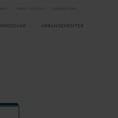
RING
D
AN
V
A STRATEGI
ÅRSBERETNING
RINGSS
V
AR
ARRANGEMENTER