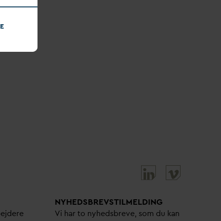
E
NYHEDSBREVS­TILMELDING
bejdere
Vi har to nyhedsbreve, som du kan