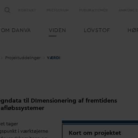
KONTAKT
PRESSERUM
PUBLIKATIONER
ANNONCE
OM
D
AN
V
A
VIDEN
LOVSTOF
HØ
Projektuddelinger
VÆRDI
egn
d
ata til DImensionering af fremtidens
 afløbssystemer
tet tager
spunkt i værktøjerne
Kort om projektet