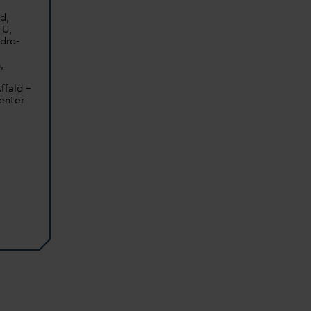
d,
TU,
dro-
,
ffald –
enter