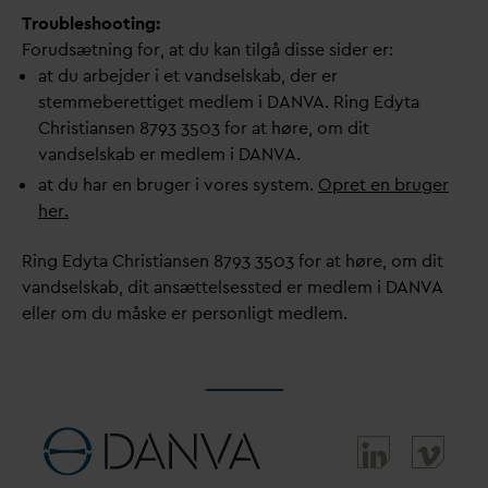
Troubleshooting:
Forudsætning for, at du kan tilgå disse sider er:
at du arbejder i et
v
andselskab, der er
stemmeberettiget medlem i
D
AN
V
A. Ring Edyta
Christiansen 8793 3503 for at høre, om dit
v
andselskab er medlem i
D
AN
V
A.
at du har en bruger i vores system.
Opret en bruger
her.
Ring Edyta Christiansen 8793 3503 for at høre, om dit
v
andselskab, dit ansættelsessted er medlem i
D
AN
V
A
eller om du måske er personligt medlem.