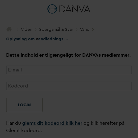
Viden
Spørgsmål & S
v
ar
V
and
Oplysning om
v
andlednings z-værdi (dybde) til graveaktør
Dette indhold er tilgængeligt for
D
AN
V
As medlemmer.
LOGIN
Har du
glemt dit kodeord klik her
og klik herefter på
Glemt kodeord.