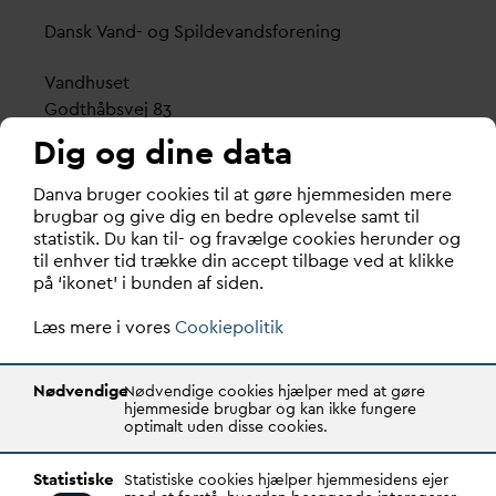
D
ansk
V
and- og Spilde
v
andsforening
V
andhuset
Godthåbsvej 83
8660 Skanderborg
Dig og dine data
København
D
an
v
a bruger cookies til at gøre hjemmesiden mere
Vester Farimagsgade 1, 5. sal.
brugbar og give dig en bedre oplevelse samt til
statistik. Du kan til- og fravælge cookies herunder og
1606 København V
til enhver tid trække din accept tilbage ved at klikke
på ‘ikonet’ i bunden af siden.
Tlf.: 70 21 00 55
d
an
v
a@
d
an
v
a.dk
Læs mere i vores
Cookiepolitik
CVR: 29031215
Nødvendige
Nødvendige cookies hjælper med at gøre
Transparency Register: REG 0105047100027-26
hjemmeside brugbar og kan ikke fungere
optimalt uden disse cookies.
D
AN
V
A er den samlende kraft i
v
andsektoren.
Statistiske
Statistiske cookies hjælper hjemmesidens ejer