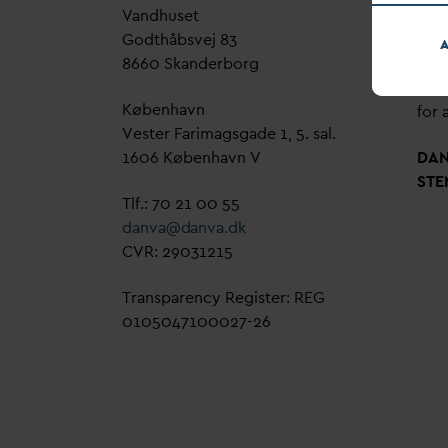
V
andhuset
Genn
Godthåbsvej 83
bud
A
8660 Skanderborg
sag,
grøn
København
for a
Vester Farimagsgade 1, 5. sal.
1606 København V
D
A
STE
Tlf.: 70 21 00 55
d
an
v
a@
d
an
v
a.dk
CVR: 29031215
Transparency Register: REG
0105047100027-26