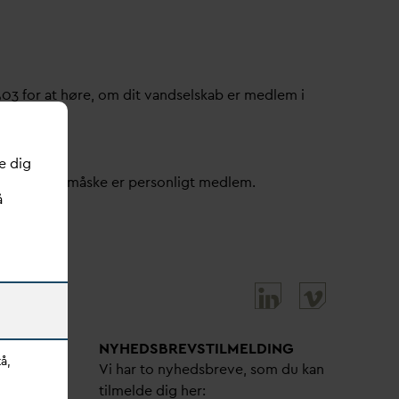
503 for at høre, om dit
v
andselskab er medlem i
e dig
ller om du måske er personligt medlem.
å
NYHEDSBREVS­TILMELDING
å,
bejdere
Vi har to nyhedsbreve, som du kan
tilmelde dig her: