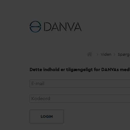
Viden
Spørg
Dette indhold er tilgængeligt for
D
AN
V
As med
LOGIN