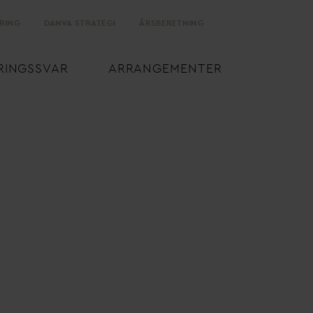
RING
D
AN
V
A STRATEGI
ÅRSBERETNING
RINGSS
V
AR
ARRANGEMENTER