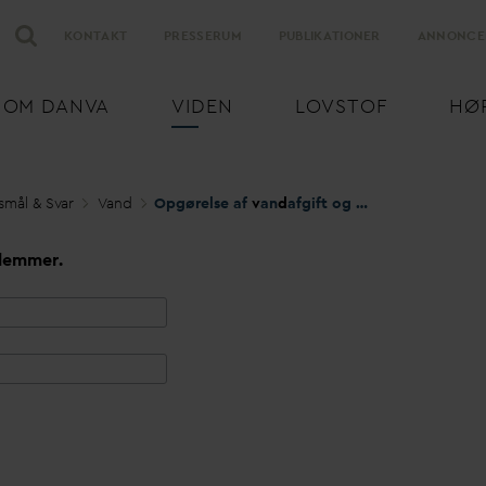
KONTAKT
PRESSERUM
PUBLIKATIONER
ANNONCE
OM
D
AN
V
A
VIDEN
LOVSTOF
HØ
smål & S
v
ar
V
and
Opgørelse af
v
an
d
afgift og henvisning til vejledende materiale
lemmer.