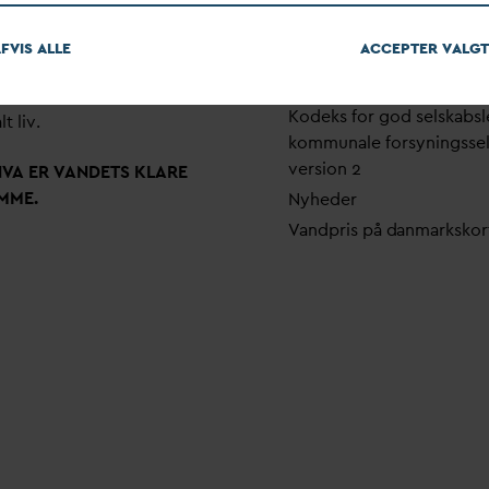
em stærke alliancer og klare
Pri
v
atlivspolitik
skaber taler
D
AN
V
A
v
andets
FVIS ALLE
ACCEPTER
V
ALGT
Arrangementer
 som vigtig ressource for den
Fakturering
ne omstilling og grundlaget
Kodeks for god selskabsl
lt liv.
kommunale forsyningsse
version 2
N
V
A ER
V
ANDETS KLARE
MME.
Nyheder
V
andpris på
d
anmarkskor