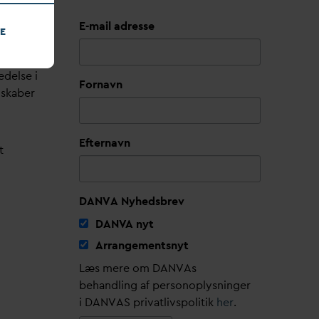
E-mail adresse
E
edelse i
Fornavn
lskaber
Efternavn
t
DANVA Nyhedsbrev
D
AN
V
A nyt
Arrangementsnyt
Læs mere om DANVAs
behandling af personoplysninger
i DANVAS privatlivspolitik
her
.