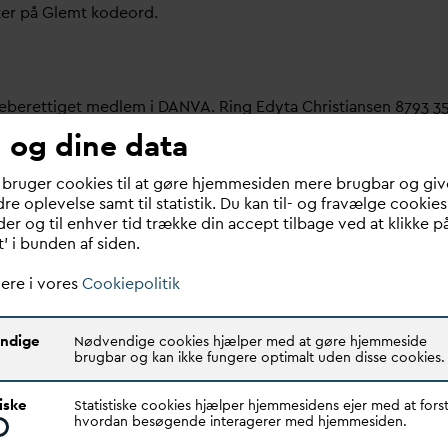
ter på Glemt kodeord.
meberettiget medlem i
D
AN
V
A. Ring Edyta Christiansen 8793 3
 og dine data
bruger her.
 bruger cookies til at gøre hjemmesiden mere brugbar og giv
re oplevelse samt til statistik. Du kan til- og fravælge cookies
 om dit
v
andselskab, dit ansættelsessted er medlem i
D
AN
V
A e
er og til enhver tid trække din accept tilbage ved at klikke p
t’ i bunden af siden.
ere i vores
Cookiepolitik
ndige
Nødvendige cookies hjælper med at gøre hjemmeside
brugbar og kan ikke fungere optimalt uden disse cookies.
Quick links
N
V
A er den samlende kraft i
tiske
Statistiske cookies hjælper hjemmesidens ejer med at forst
Find dine
D
AN
V
A me
d
ar
dsektoren.
hvordan besøgende interagerer med hjemmesiden.
Bestyrelse