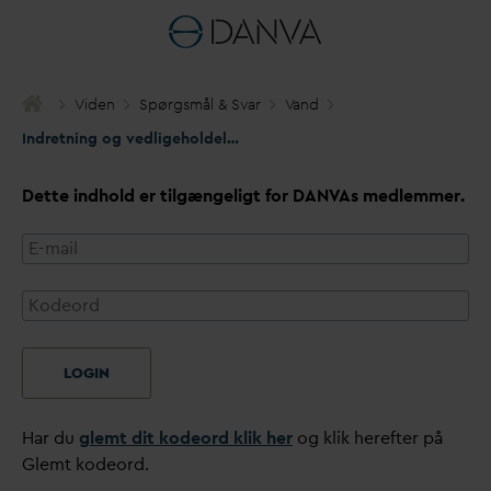
Viden
Spørgsmål & S
v
ar
V
and
Indretning og vedligeholdelse af målerudstyr
Dette indhold er tilgængeligt for
D
AN
V
As medlemmer.
LOGIN
Har du
glemt dit kodeord klik her
og klik herefter på
Glemt kodeord.