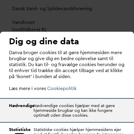
D
ansk
V
and- og Spilde
v
andsforening
V
andhuset
Godthåbsvej 83
8660 Skanderborg
Dig og dine data
København
D
an
v
a bruger cookies til at gøre hjemmesiden mere
Vester Farimagsgade 1, 5. sal.
brugbar og give dig en bedre oplevelse samt til
statistik. Du kan til- og fravælge cookies herunder og
1606 København V
til enhver tid trække din accept tilbage ved at klikke
på ‘ikonet’ i bunden af siden.
Tlf.: 70 21 00 55
d
an
v
a@
d
an
v
a.dk
Læs mere i vores
Cookiepolitik
CVR: 29031215
Nødvendige
Nødvendige cookies hjælper med at gøre
Transparency Register: REG 0105047100027-26
hjemmeside brugbar og kan ikke fungere
optimalt uden disse cookies.
D
AN
V
A er den samlende kraft i
v
andsektoren.
Statistiske
Statistiske cookies hjælper hjemmesidens ejer