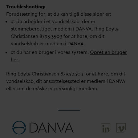
Troubleshooting:
Forudsætning for, at du kan tilgå disse sider er:
at du arbejder i et
v
andselskab, der er
stemmeberettiget medlem i
D
AN
V
A. Ring Edyta
Christiansen 8793 3503 for at høre, om dit
v
andselskab er medlem i
D
AN
V
A.
at du har en bruger i vores system.
Opret en bruger
her.
Ring Edyta Christiansen 8793 3503 for at høre, om dit
v
andselskab, dit ansættelsessted er medlem i
D
AN
V
A
eller om du måske er personligt medlem.