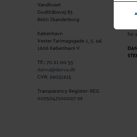
V
andhuset
Genn
Godthåbsvej 83
bud
A
8660 Skanderborg
sag,
grøn
København
for a
Vester Farimagsgade 1, 5. sal.
1606 København V
D
A
STE
Tlf.: 70 21 00 55
d
an
v
a@
d
an
v
a.dk
CVR: 29031215
Transparency Register: REG
0105047100027-26