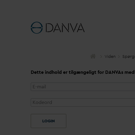
Viden
Spørg
Dette indhold er tilgængeligt for
D
AN
V
As med
LOGIN