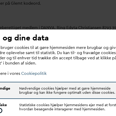
ter på Glemt kodeord.
meberettiget medlem i
D
AN
V
A. Ring Edyta Christiansen 8793 3
 og dine data
bruger her.
 bruger cookies til at gøre hjemmesiden mere brugbar og giv
re oplevelse samt til statistik. Du kan til- og fravælge cookies
 om dit
v
andselskab, dit ansættelsessted er medlem i
D
AN
V
A e
er og til enhver tid trække din accept tilbage ved at klikke p
t’ i bunden af siden.
ere i vores
Cookiepolitik
ndige
Nødvendige cookies hjælper med at gøre hjemmeside
brugbar og kan ikke fungere optimalt uden disse cookies.
Quick links
N
V
A er den samlende kraft i
tiske
Statistiske cookies hjælper hjemmesidens ejer med at forst
Find dine
D
AN
V
A me
d
ar
dsektoren.
hvordan besøgende interagerer med hjemmesiden.
Bestyrelse