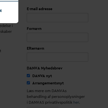
E-mail adresse
E
edelse i
Fornavn
lskaber
Efternavn
t
DANVA Nyhedsbrev
D
AN
V
A nyt
Arrangementsnyt
Læs mere om DANVAs
behandling af personoplysninger
i DANVAS privatlivspolitik
her
.