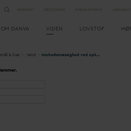
KONTAKT
PRESSERUM
PUBLIKATIONER
ANNONCE
OM
D
AN
V
A
VIDEN
LOVSTOF
HØ
smål & S
v
ar
V
and
Markedsmæssighed ved opkrævningsgebyrer for statslig
lemmer.