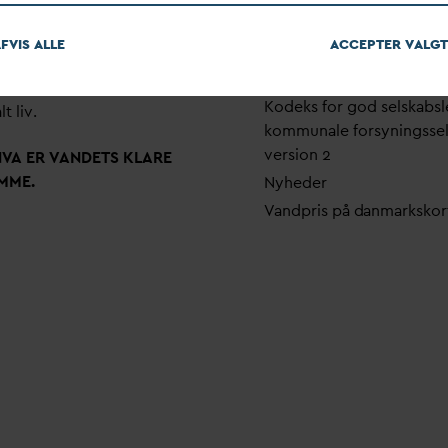
em stærke alliancer og klare
Pri
v
atlivspolitik
skaber taler
D
AN
V
A
v
andets
FVIS ALLE
ACCEPTER
V
ALGT
Arrangementer
 som vigtig ressource for den
Fakturering
ne omstilling og grundlaget
Kodeks for god selskabsl
lt liv.
kommunale forsyningsse
version 2
N
V
A ER
V
ANDETS KLARE
MME.
Nyheder
V
andpris på
d
anmarkskor