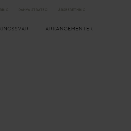
RING
D
AN
V
A STRATEGI
ÅRSBERETNING
RINGSS
V
AR
ARRANGEMENTER
v
an
d
afgift