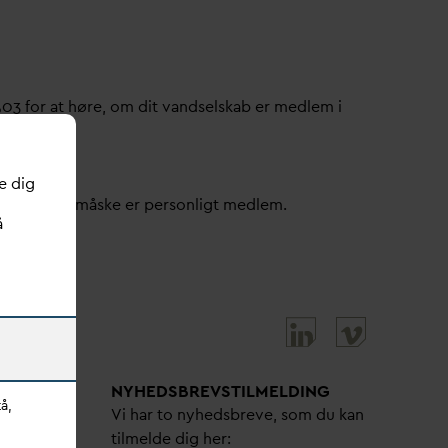
503 for at høre, om dit
v
andselskab er medlem i
e dig
ller om du måske er personligt medlem.
å
NYHEDSBREVS­TILMELDING
å,
bejdere
Vi har to nyhedsbreve, som du kan
tilmelde dig her: