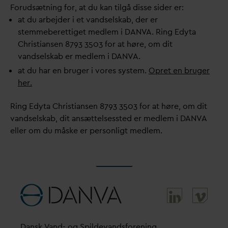
Forudsætning for, at du kan tilgå disse sider er:
at du arbejder i et
v
andselskab, der er
stemmeberettiget medlem i
D
AN
V
A. Ring Edyta
Christiansen 8793 3503 for at høre, om dit
v
andselskab er medlem i
D
AN
V
A.
at du har en bruger i vores system.
Opret en bruger
her.
Ring Edyta Christiansen 8793 3503 for at høre, om dit
v
andselskab, dit ansættelsessted er medlem i
D
AN
V
A
eller om du måske er personligt medlem.
D
ansk
V
and- og Spilde
v
andsforening