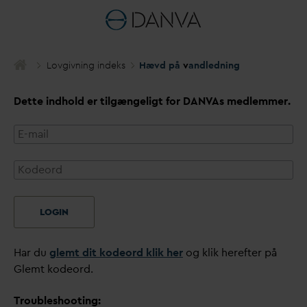
Lovgivning indeks
Hævd på
v
andledning
Dette indhold er tilgængeligt for
D
AN
V
As medlemmer.
LOGIN
Har du
glemt dit kodeord klik her
og klik herefter på
Glemt kodeord.
Troubleshooting: