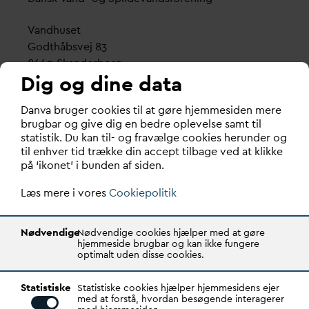
V
andhuset
Godthåbsvej 83
8660 Skanderborg
Dig og dine data
København
D
an
v
a bruger cookies til at gøre hjemmesiden mere
Vester Farimagsgade 1, 5. sal.
brugbar og give dig en bedre oplevelse samt til
1606 København V
statistik. Du kan til- og fravælge cookies herunder og
til enhver tid trække din accept tilbage ved at klikke
Tlf.: 70 21 00 55
på ‘ikonet’ i bunden af siden.
d
an
v
a@
d
an
v
a.dk
Læs mere i vores
CVR: 29031215
Cookiepolitik
Transparency Register: REG 0105047100027-26
Nødvendige
Nødvendige cookies hjælper med at gøre
hjemmeside brugbar og kan ikke fungere
optimalt uden disse cookies.
D
AN
V
A er den samlende kraft i
v
andsektoren.
Statistiske
Gennem stærke alliancer og klare budskaber taler
Statistiske cookies hjælper hjemmesidens ejer
med at forstå, hvordan besøgende interagerer
D
AN
V
A
v
andets sag, som vigtig ressource for den