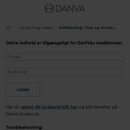
Lovgivning indeks
Driftsbidrag i fast og
v
ariabel del samt mulighed for differentiering
Dette indhold er tilgængeligt for
D
AN
V
As medlemmer.
LOGIN
Har du
glemt dit kodeord klik her
og klik herefter på
Glemt kodeord.
Troubleshooting: