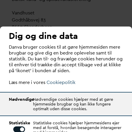
V
andhuset
Godthåbsvej 83
8660 Skanderborg
Dig og dine data
København
D
an
v
a bruger cookies til at gøre hjemmesiden mere
Vester Farimagsgade 1, 5. sal.
brugbar og give dig en bedre oplevelse samt til
1606 København V
statistik. Du kan til- og fravælge cookies herunder og
til enhver tid trække din accept tilbage ved at klikke
Tlf.: 70 21 00 55
på ‘ikonet’ i bunden af siden.
d
an
v
a@
d
an
v
a.dk
Læs mere i vores
CVR: 29031215
Cookiepolitik
Transparency Register: REG 0105047100027-26
Nødvendige
Nødvendige cookies hjælper med at gøre
hjemmeside brugbar og kan ikke fungere
optimalt uden disse cookies.
D
AN
V
A er den samlende kraft i
v
andsektoren.
Statistiske
Gennem stærke alliancer og klare budskaber taler
Statistiske cookies hjælper hjemmesidens ejer
med at forstå, hvordan besøgende interagerer
D
AN
V
A
v
andets sag, som vigtig ressource for den