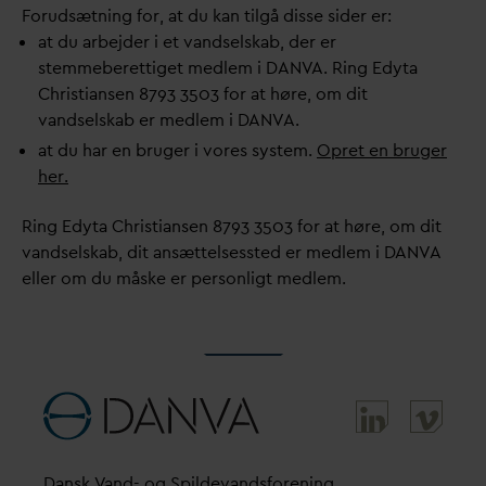
Forudsætning for, at du kan tilgå disse sider er:
at du arbejder i et
v
andselskab, der er
stemmeberettiget medlem i
D
AN
V
A. Ring Edyta
Christiansen 8793 3503 for at høre, om dit
v
andselskab er medlem i
D
AN
V
A.
at du har en bruger i vores system.
Opret en bruger
her.
Ring Edyta Christiansen 8793 3503 for at høre, om dit
v
andselskab, dit ansættelsessted er medlem i
D
AN
V
A
eller om du måske er personligt medlem.
D
ansk
V
and- og Spilde
v
andsforening