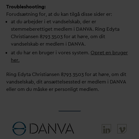
Troubleshooting:
Forudsætning for, at du kan tilgå disse sider er:
at du arbejder i et
v
andselskab, der er
stemmeberettiget medlem i
D
AN
V
A. Ring Edyta
Christiansen 8793 3503 for at høre, om dit
v
andselskab er medlem i
D
AN
V
A.
at du har en bruger i vores system.
Opret en bruger
her.
Ring Edyta Christiansen 8793 3503 for at høre, om dit
v
andselskab, dit ansættelsessted er medlem i
D
AN
V
A
eller om du måske er personligt medlem.