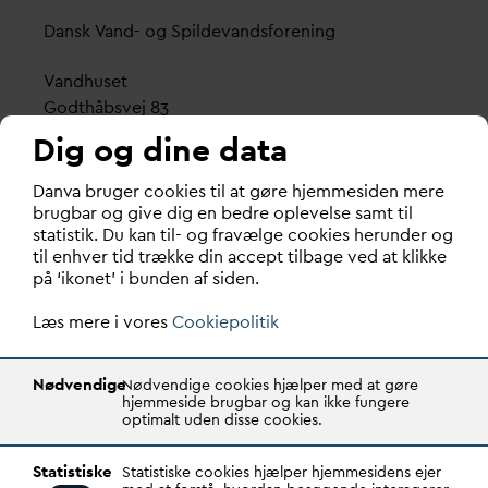
D
ansk
V
and- og Spilde
v
andsforening
V
andhuset
Godthåbsvej 83
8660 Skanderborg
Dig og dine data
København
D
an
v
a bruger cookies til at gøre hjemmesiden mere
Vester Farimagsgade 1, 5. sal.
brugbar og give dig en bedre oplevelse samt til
statistik. Du kan til- og fravælge cookies herunder og
1606 København V
til enhver tid trække din accept tilbage ved at klikke
på ‘ikonet’ i bunden af siden.
Tlf.: 70 21 00 55
d
an
v
a@
d
an
v
a.dk
Læs mere i vores
Cookiepolitik
CVR: 29031215
Nødvendige
Nødvendige cookies hjælper med at gøre
Transparency Register: REG 0105047100027-26
hjemmeside brugbar og kan ikke fungere
optimalt uden disse cookies.
D
AN
V
A er den samlende kraft i
v
andsektoren.
Statistiske
Statistiske cookies hjælper hjemmesidens ejer