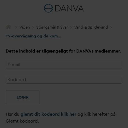
Viden
Spørgsmål & S
v
ar
V
and & Spilde
v
and
TV-overvågning og de kommunalt ejede forsyningsselskaber
Dette indhold er tilgængeligt for
D
AN
V
As medlemmer.
LOGIN
Har du
glemt dit kodeord klik her
og klik herefter på
Glemt kodeord.