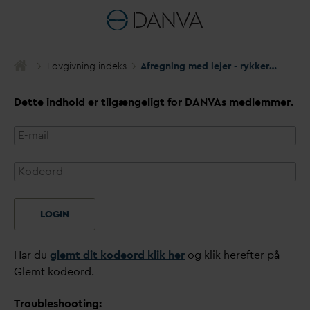
Lovgivning indeks
Afregning med lejer - rykkerskrivelser til ejer
Dette indhold er tilgængeligt for
D
AN
V
As medlemmer.
LOGIN
Har du
glemt dit kodeord klik her
og klik herefter på
Glemt kodeord.
Troubleshooting: