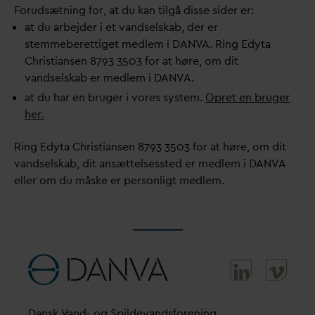
Forudsætning for, at du kan tilgå disse sider er:
at du arbejder i et
v
andselskab, der er
stemmeberettiget medlem i
D
AN
V
A. Ring Edyta
Christiansen 8793 3503 for at høre, om dit
v
andselskab er medlem i
D
AN
V
A.
at du har en bruger i vores system.
Opret en bruger
her.
Ring Edyta Christiansen 8793 3503 for at høre, om dit
v
andselskab, dit ansættelsessted er medlem i
D
AN
V
A
eller om du måske er personligt medlem.
D
ansk
V
and- og Spilde
v
andsforening