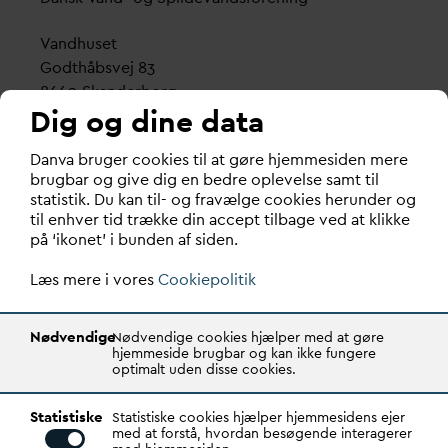
V
andhuset
Godthåbsvej 83
8660 Skanderborg
Dig og dine data
København
D
an
v
a bruger cookies til at gøre hjemmesiden mere
Vester Farimagsgade 1, 5. sal.
brugbar og give dig en bedre oplevelse samt til
1606 København V
statistik. Du kan til- og fravælge cookies herunder og
til enhver tid trække din accept tilbage ved at klikke
Tlf.: 70 21 00 55
på ‘ikonet’ i bunden af siden.
d
an
v
a@
d
an
v
a.dk
Læs mere i vores
CVR: 29031215
Cookiepolitik
Transparency Register: REG 0105047100027-26
Nødvendige
Nødvendige cookies hjælper med at gøre
hjemmeside brugbar og kan ikke fungere
optimalt uden disse cookies.
D
AN
V
A er den samlende kraft i
v
andsektoren.
Statistiske
Gennem stærke alliancer og klare budskaber taler
Statistiske cookies hjælper hjemmesidens ejer
med at forstå, hvordan besøgende interagerer
D
AN
V
A
v
andets sag, som vigtig ressource for den