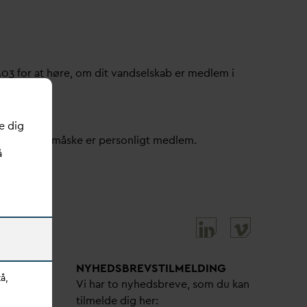
503 for at høre, om dit
v
andselskab er medlem i
e dig
ller om du måske er personligt medlem.
å
NYHEDSBREVS­TILMELDING
å,
bejdere
Vi har to nyhedsbreve, som du kan
tilmelde dig her: