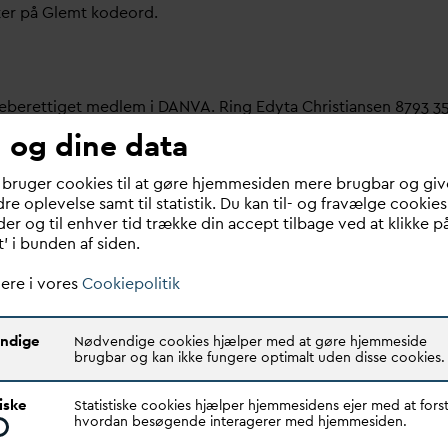
ter på Glemt kodeord.
meberettiget medlem i
D
AN
V
A. Ring Edyta Christiansen 8793 3
 og dine data
bruger her.
 bruger cookies til at gøre hjemmesiden mere brugbar og giv
re oplevelse samt til statistik. Du kan til- og fravælge cookies
 om dit
v
andselskab, dit ansættelsessted er medlem i
D
AN
V
A e
er og til enhver tid trække din accept tilbage ved at klikke p
t’ i bunden af siden.
ere i vores
Cookiepolitik
ndige
Nødvendige cookies hjælper med at gøre hjemmeside
brugbar og kan ikke fungere optimalt uden disse cookies.
Quick links
N
V
A er den samlende kraft i
tiske
Statistiske cookies hjælper hjemmesidens ejer med at forst
Find dine
D
AN
V
A me
d
ar
dsektoren.
hvordan besøgende interagerer med hjemmesiden.
Bestyrelse