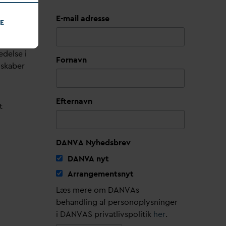
E-mail adresse
E
edelse i
Fornavn
lskaber
Efternavn
t
DANVA Nyhedsbrev
D
AN
V
A nyt
Arrangementsnyt
Læs mere om DANVAs
behandling af personoplysninger
i DANVAS privatlivspolitik
her
.