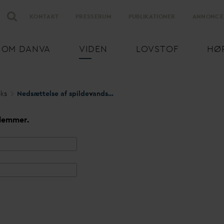
KONTAKT
PRESSERUM
PUBLIKATIONER
ANNONCE
OM
D
AN
V
A
VIDEN
LOVSTOF
HØ
eks
Nedsættelse af spilde
v
andsbidrag
lemmer.