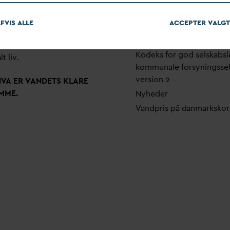
em stærke alliancer og klare
Pri
v
atlivspolitik
skaber taler
D
AN
V
A
v
andets
FVIS ALLE
ACCEPTER
V
ALGT
Arrangementer
 som vigtig ressource for den
Fakturering
ne omstilling og grundlaget
Kodeks for god selskabsl
lt liv.
kommunale forsyningsse
version 2
N
V
A ER
V
ANDETS KLARE
MME.
Nyheder
V
andpris på
d
anmarkskor