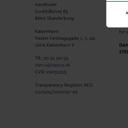
V
andhuset
Genn
Godthåbsvej 83
bud
A
8660 Skanderborg
sag,
grøn
København
for a
Vester Farimagsgade 1, 5. sal.
1606 København V
D
A
STE
Tlf.: 70 21 00 55
d
an
v
a@
d
an
v
a.dk
CVR: 29031215
Transparency Register: REG
0105047100027-26