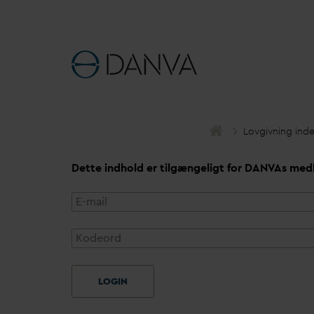
Lovgivning ind
Dette indhold er tilgængeligt for
D
AN
V
As med
LOGIN