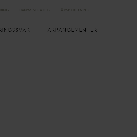
RING
D
AN
V
A STRATEGI
ÅRSBERETNING
RINGSS
V
AR
ARRANGEMENTER