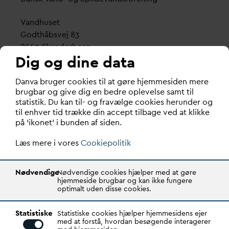
V
andhuset
Godthåbsvej 83
8660 Skanderborg
Dig og dine data
København
D
an
v
a bruger cookies til at gøre hjemmesiden mere
Vester Farimagsgade 1, 5. sal.
brugbar og give dig en bedre oplevelse samt til
1606 København V
statistik. Du kan til- og fravælge cookies herunder og
til enhver tid trække din accept tilbage ved at klikke
Tlf.: 70 21 00 55
på ‘ikonet’ i bunden af siden.
d
an
v
a@
d
an
v
a.dk
Læs mere i vores
CVR: 29031215
Cookiepolitik
Transparency Register: REG 0105047100027-26
Nødvendige
Nødvendige cookies hjælper med at gøre
hjemmeside brugbar og kan ikke fungere
optimalt uden disse cookies.
D
AN
V
A er den samlende kraft i
v
andsektoren.
Statistiske
Gennem stærke alliancer og klare budskaber taler
Statistiske cookies hjælper hjemmesidens ejer
med at forstå, hvordan besøgende interagerer
D
AN
V
A
v
andets sag, som vigtig ressource for den