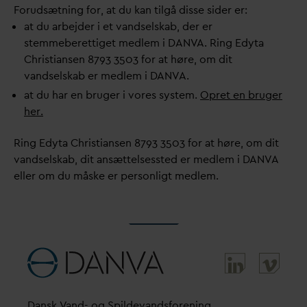
Forudsætning for, at du kan tilgå disse sider er:
at du arbejder i et
v
andselskab, der er
stemmeberettiget medlem i
D
AN
V
A. Ring Edyta
Christiansen 8793 3503 for at høre, om dit
v
andselskab er medlem i
D
AN
V
A.
at du har en bruger i vores system.
Opret en bruger
her.
Ring Edyta Christiansen 8793 3503 for at høre, om dit
v
andselskab, dit ansættelsessted er medlem i
D
AN
V
A
eller om du måske er personligt medlem.
D
ansk
V
and- og Spilde
v
andsforening