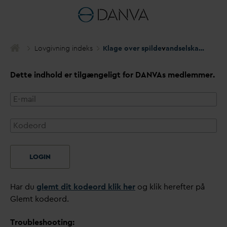
Lovgivning indeks
Klage over spilde
v
andselskabs afslag på kontraktligt medlemskab
Dette indhold er tilgængeligt for
D
AN
V
As medlemmer.
LOGIN
Har du
glemt dit kodeord klik her
og klik herefter på
Glemt kodeord.
Troubleshooting: