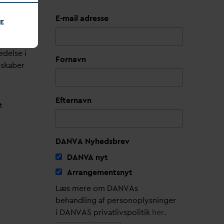
E-mail adresse
E
edelse i
Fornavn
lskaber
Efternavn
t
DANVA Nyhedsbrev
D
AN
V
A nyt
Arrangementsnyt
Læs mere om DANVAs
behandling af personoplysninger
i DANVAS privatlivspolitik
her
.