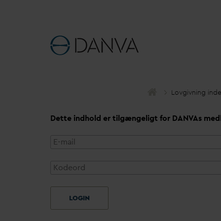
Lovgivning ind
Dette indhold er tilgængeligt for
D
AN
V
As med
LOGIN