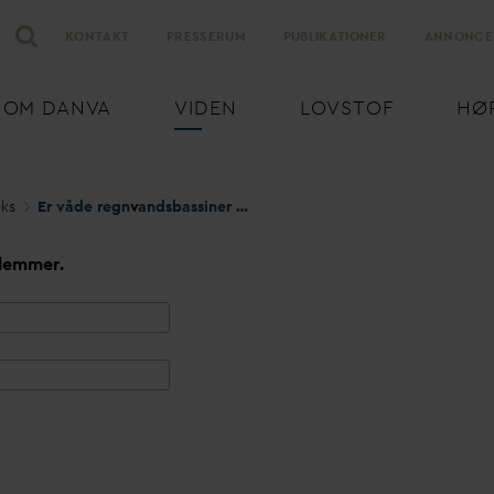
KONTAKT
PRESSERUM
PUBLIKATIONER
ANNONCE
OM
D
AN
V
A
VIDEN
LOVSTOF
HØ
eks
Er våde regn
v
andsbassiner omfattede af randzoneloven
lemmer.