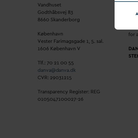
V
andhuset
Genn
Godthåbsvej 83
bud
A
8660 Skanderborg
sag,
grøn
København
for a
Vester Farimagsgade 1, 5. sal.
1606 København V
D
A
STE
Tlf.: 70 21 00 55
d
an
v
a@
d
an
v
a.dk
CVR: 29031215
Transparency Register: REG
0105047100027-26