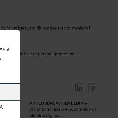
503 for at høre, om dit
v
andselskab er medlem i
e dig
ller om du måske er personligt medlem.
å
NYHEDSBREVS­TILMELDING
å,
bejdere
Vi har to nyhedsbreve, som du kan
tilmelde dig her: