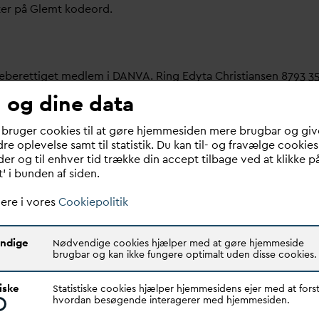
ter på Glemt kodeord.
meberettiget medlem i
D
AN
V
A. Ring Edyta Christiansen 8793 3
 og dine data
bruger her.
 bruger cookies til at gøre hjemmesiden mere brugbar og giv
re oplevelse samt til statistik. Du kan til- og fravælge cookies
 om dit
v
andselskab, dit ansættelsessted er medlem i
D
AN
V
A e
er og til enhver tid trække din accept tilbage ved at klikke p
t’ i bunden af siden.
ere i vores
Cookiepolitik
ndige
Nødvendige cookies hjælper med at gøre hjemmeside
brugbar og kan ikke fungere optimalt uden disse cookies.
Quick links
N
V
A er den samlende kraft i
tiske
Statistiske cookies hjælper hjemmesidens ejer med at forst
Find dine
D
AN
V
A me
d
ar
dsektoren.
hvordan besøgende interagerer med hjemmesiden.
Bestyrelse