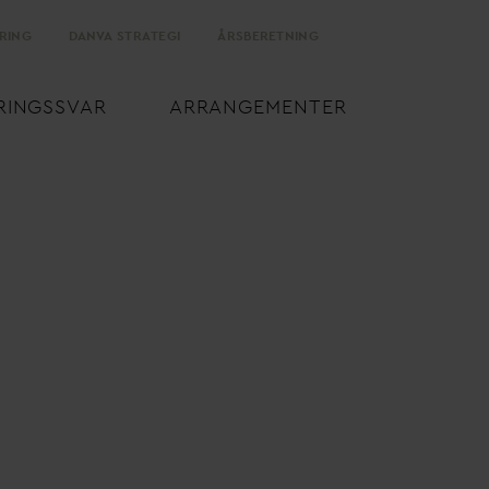
RING
D
AN
V
A STRATEGI
ÅRSBERETNING
RINGSS
V
AR
ARRANGEMENTER