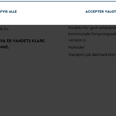
em stærke alliancer og klare
Pri
v
atlivspolitik
skaber taler
D
AN
V
A
v
andets
FVIS ALLE
ACCEPTER
V
ALGT
Arrangementer
 som vigtig ressource for den
Fakturering
ne omstilling og grundlaget
Kodeks for god selskabsl
lt liv.
kommunale forsyningsse
version 2
N
V
A ER
V
ANDETS KLARE
MME.
Nyheder
V
andpris på
d
anmarkskor