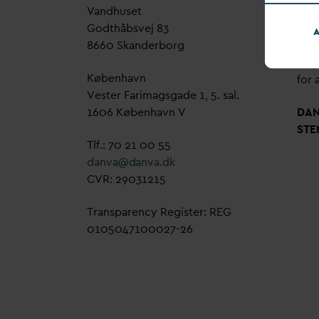
V
andhuset
Genn
Godthåbsvej 83
bud
A
8660 Skanderborg
sag,
grøn
København
for a
Vester Farimagsgade 1, 5. sal.
1606 København V
D
A
STE
Tlf.: 70 21 00 55
d
an
v
a@
d
an
v
a.dk
CVR: 29031215
Transparency Register: REG
0105047100027-26