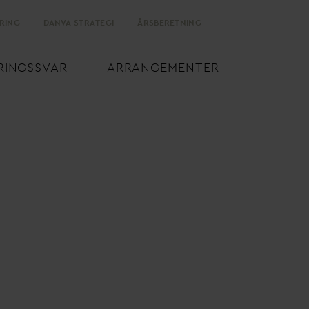
RING
D
AN
V
A STRATEGI
ÅRSBERETNING
RINGSS
V
AR
ARRANGEMENTER