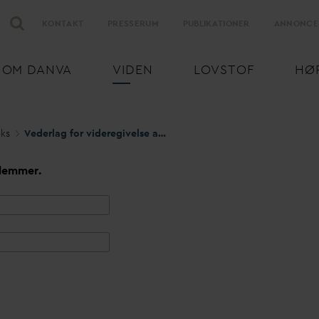
KONTAKT
PRESSERUM
PUBLIKATIONER
ANNONCE
OM
D
AN
V
A
VIDEN
LOVSTOF
HØ
eks
Vederlag for videregivelse af oplysninger om
v
andforbrug
lemmer.