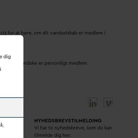
503 for at høre, om dit
v
andselskab er medlem i
e dig
ller om du måske er personligt medlem.
å
NYHEDSBREVS­TILMELDING
å,
bejdere
Vi har to nyhedsbreve, som du kan
tilmelde dig her: