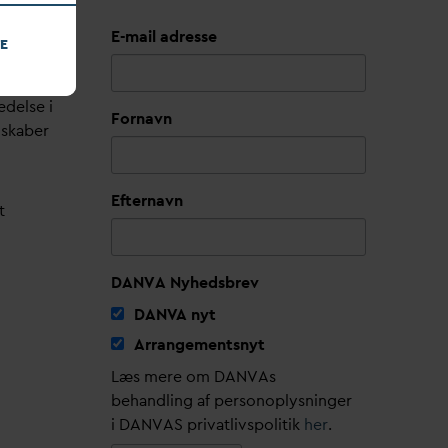
E-mail adresse
E
edelse i
Fornavn
lskaber
Efternavn
t
DANVA Nyhedsbrev
D
AN
V
A nyt
Arrangementsnyt
Læs mere om DANVAs
behandling af personoplysninger
i DANVAS privatlivspolitik
her
.