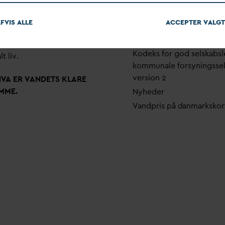
em stærke alliancer og klare
Pri
v
atlivspolitik
skaber taler
D
AN
V
A
v
andets
FVIS ALLE
ACCEPTER
V
ALGT
Arrangementer
 som vigtig ressource for den
Fakturering
ne omstilling og grundlaget
Kodeks for god selskabsl
lt liv.
kommunale forsyningsse
version 2
N
V
A ER
V
ANDETS KLARE
MME.
Nyheder
V
andpris på
d
anmarkskor