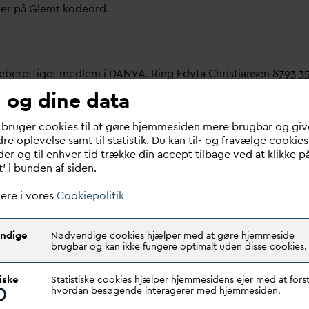
ter på Glemt kodeord.
meberettiget medlem i
D
AN
V
A. Ring Edyta Christiansen 8793 3
 og dine data
bruger her.
 bruger cookies til at gøre hjemmesiden mere brugbar og giv
re oplevelse samt til statistik. Du kan til- og fravælge cookies
 om dit
v
andselskab, dit ansættelsessted er medlem i
D
AN
V
A e
er og til enhver tid trække din accept tilbage ved at klikke p
t’ i bunden af siden.
ere i vores
Cookiepolitik
ndige
Nødvendige cookies hjælper med at gøre hjemmeside
brugbar og kan ikke fungere optimalt uden disse cookies.
Quick links
N
V
A er den samlende kraft i
tiske
Statistiske cookies hjælper hjemmesidens ejer med at forst
Find dine
D
AN
V
A me
d
ar
dsektoren.
hvordan besøgende interagerer med hjemmesiden.
Bestyrelse