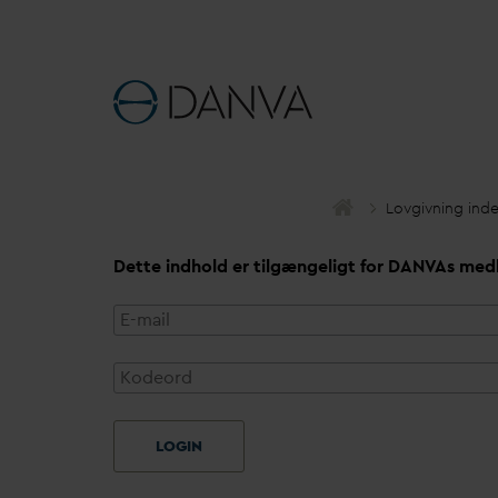
Lovgivning ind
Dette indhold er tilgængeligt for
D
AN
V
As med
LOGIN