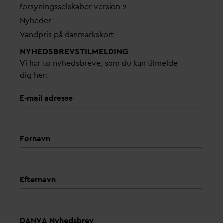
forsyningsselskaber version 2
Nyheder
V
andpris på
d
anmarkskort
NYHEDSBREVS­TILMELDING
Vi har to nyhedsbreve, som du kan tilmelde
dig her:
E-mail adresse
Fornavn
Efternavn
DANVA Nyhedsbrev