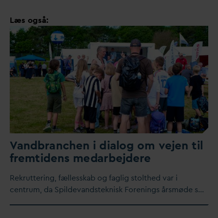
Læs også:
V
andbranchen i dialog om vejen til
fremtidens me
d
arbejdere
Rekruttering, fællesskab og faglig stolthed
v
ar i
centrum,
d
a Spilde
v
andsteknisk Forenings årsmøde s…