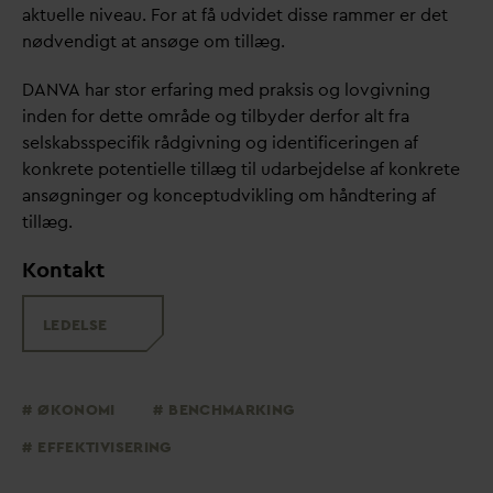
aktuelle niveau. For at få udvidet disse rammer er det
nødvendigt at ansøge om tillæg.
D
AN
V
A har stor erfaring med praksis og lovgiv­ning
inden for dette område og tilbyder derfor alt fra
selskabsspecifik rådgivning og identifice­ringen af
konkrete potentielle tillæg til u
d
arbej­delse af konkrete
ansøgninger og koncept­ud­vikling om håndtering af
tillæg.
Kontakt
LEDELSE
ØKONOMI
BENCHMARKING
EFFEKTIVISERING