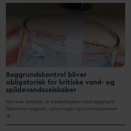
Baggrundskontrol bliver
obligatorisk for kritiske
v
and- og
spilde
v
andsselskaber
Nye krav betyder, at me
d
arbejdere med adgang til
følsomme opgaver, oplysninger og kontrolsystemer
sk…