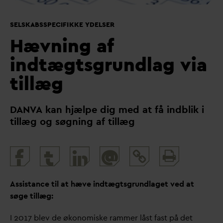
SELSKABSSPECIFIKKE YDELSER
Hævning af
indtægtsgrundlag via
tillæg
D
AN
V
A kan hjælpe dig med at få indblik i
tillæg og søgning af tillæg
Print
@
and
share
Assistance til at hæve indtægtsgrundlaget ved at
søge tillæg:
I 2017 blev de økonomiske rammer låst fast på det