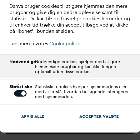
D
an
v
a bruger cookies til at gøre hjemmesiden mere
brugbar og give dig en bedre oplevelse samt til
statistik. Du kan til- og fravælge cookies herunder og
til enhver tid trække din accept tilbage ved at klikke
på ‘ikonet’ i bunden af siden.
Læs mere i vores
Cookiepolitik
Nødvendige
Nødvendige cookies hjælper med at gøre
hjemmeside brugbar og kan ikke fungere
optimalt uden disse cookies.
Nyt kursusforløb skal ruste
Statistiske
Statistiske cookies hjælper hjemmesidens ejer
med at forstå, hvordan besøgende interagerer
forsyningssektoren til fremtidens
med hjemmesiden.
krav
D
ansk Fjern
v
arme,
D
AN
V
A og
D
AC lancerer et nyt
AFVIS ALLE
ACCEPTER
V
ALGTE
kursusforløb, Strategisk By- og Forsyningsledelse, de…