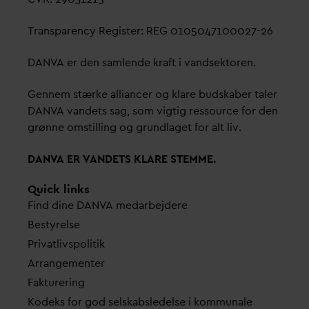
Transparency Register: REG 0105047100027-26
D
AN
V
A er den samlende kraft i
v
andsektoren.
Gennem stærke alliancer og klare budskaber taler
D
AN
V
A
v
andets sag, som vigtig ressource for den
grønne omstilling og grundlaget for alt liv.
D
AN
V
A ER
V
ANDETS KLARE STEMME.
Quick links
Find dine
D
AN
V
A me
d
arbejdere
Bestyrelse
Pri
v
atlivspolitik
Arrangementer
Fakturering
Kodeks for god selskabsledelse i kommunale