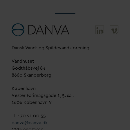
D
ansk
V
and- og Spilde
v
andsforening
V
andhuset
Godthåbsvej 83
8660 Skanderborg
København
Vester Farimagsgade 1, 5. sal.
1606 København V
Tlf.: 70 21 00 55
d
an
v
a@
d
an
v
a.dk
CVR: 29031215