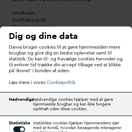
V
andhuset
Godthåbsvej 83
8660 Skanderborg
Dig og dine data
København
D
an
v
a bruger cookies til at gøre hjemmesiden mere
Vester Farimagsgade 1, 5. sal.
brugbar og give dig en bedre oplevelse samt til
1606 København V
statistik. Du kan til- og fravælge cookies herunder og
til enhver tid trække din accept tilbage ved at klikke
Tlf.: 70 21 00 55
på ‘ikonet’ i bunden af siden.
d
an
v
a@
d
an
v
a.dk
Læs mere i vores
CVR: 29031215
Cookiepolitik
Transparency Register: REG 0105047100027-26
Nødvendige
Nødvendige cookies hjælper med at gøre
hjemmeside brugbar og kan ikke fungere
optimalt uden disse cookies.
D
AN
V
A er den samlende kraft i
v
andsektoren.
Statistiske
Gennem stærke alliancer og klare budskaber taler
Statistiske cookies hjælper hjemmesidens ejer
med at forstå, hvordan besøgende interagerer
D
AN
V
A
v
andets sag, som vigtig ressource for den