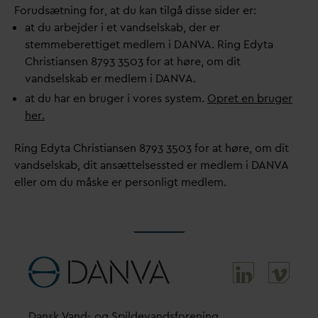
Forudsætning for, at du kan tilgå disse sider er:
at du arbejder i et
v
andselskab, der er
stemmeberettiget medlem i
D
AN
V
A. Ring Edyta
Christiansen 8793 3503 for at høre, om dit
v
andselskab er medlem i
D
AN
V
A.
at du har en bruger i vores system.
Opret en bruger
her.
Ring Edyta Christiansen 8793 3503 for at høre, om dit
v
andselskab, dit ansættelsessted er medlem i
D
AN
V
A
eller om du måske er personligt medlem.
D
ansk
V
and- og Spilde
v
andsforening