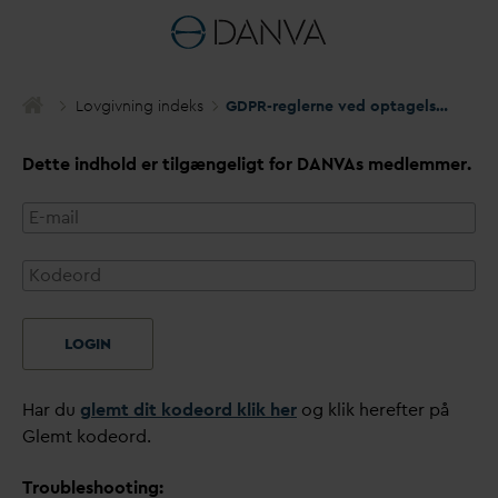
Lovgivning indeks
GDPR-reglerne ved optagelse af telefonsamtaler
Dette indhold er tilgængeligt for
D
AN
V
As medlemmer.
LOGIN
Har du
glemt dit kodeord klik her
og klik herefter på
Glemt kodeord.
Troubleshooting: