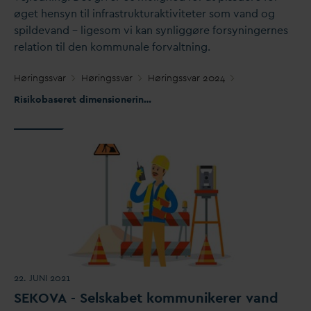
øget hensyn til infrastrukturaktiviteter som
v
and og
spilde
v
and – ligesom vi kan synliggøre forsyningernes
relation til den kommunale for
v
altning.
Høringss
v
ar
Høringss
v
ar
Høringss
v
ar 2024
Risikobaseret dimensionering og plan for det kommunale redningsberedskab
22. JUNI 2021
SEKO
V
A - Selskabet kommunikerer
v
and