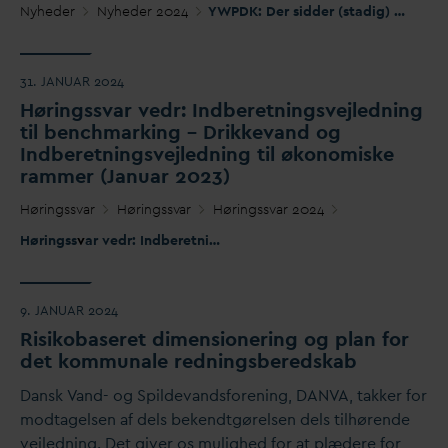
Nyheder
Nyheder 2024
YWPDK: Der sidder (stadig) en fighter i formandsstolen
31. JANUAR 2024
Høringss
v
ar vedr: Indberetningsvejledning
til benchmarking – Drikke
v
and og
Indberetningsvejledning til økonomiske
rammer (Januar 2023)
Høringss
v
ar
Høringss
v
ar
Høringss
v
ar 2024
Høringss
v
ar vedr: Indberetningsvejledning til benchmarking – Drikke
9. JANUAR 2024
Risikobaseret dimensionering og plan for
det kommunale redningsberedskab
D
ansk
V
and- og Spilde
v
andsforening,
D
AN
V
A, takker for
modtagelsen af dels bekendtgørelsen dels tilhørende
vejledning. Det giver os mulighed for at plædere for