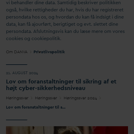
vi behandler dine
d
ata. Samtidig beskriver politikken
også, hvilke rettigheder du har, hvis du har registreret
person
d
ata hos os, og hvor
d
an du kan få indsigt i dine
d
ata, kan få ajourført, berigtiget og evt. slettet dine
person
d
ata. Afslutningsvis kan du læse mere om vores
cookies og cookiepolitik.
Om
D
AN
V
A
Pri
v
atlivspolitik
21. AUGUST 2024
Lov om foranstaltninger til sikring af et
højt cyber-sikkerhedsniveau
Høringss
v
ar
Høringss
v
ar
Høringss
v
ar 2024
Lov om foranstaltninger til sikring af et højt cyber-sikkerhedsniveau