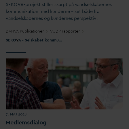
SEKO
V
A-projekt stiller skarpt på
v
andselskabernes
kommunikation med kunderne – set både fra
v
andselskabernes og kundernes perspektiv.
D
AN
V
A Publikationer
VUDP rapporter
SEKO
V
A - Selskabet kommunikerer
v
and
7. MAJ 2018
Medlemsdialog