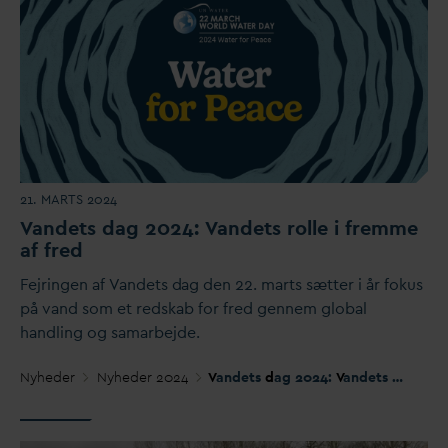
21. MARTS 2024
V
andets
d
ag 2024:
V
andets rolle i fremme
af fred
Fejringen af
V
andets
d
ag den 22. marts sætter i år fokus
på
v
and som et redskab for fred gennem global
handling og samarbejde.
Nyheder
Nyheder 2024
V
andets
d
ag 2024:
V
andets rolle i fremme af fred