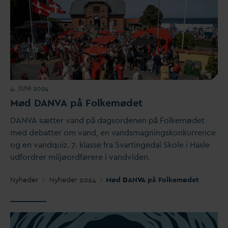
4. JUNI 2024
Mød
D
AN
V
A på Folkemødet
D
AN
V
A sætter
v
and på
d
agsordenen på Folkemødet
med debatter om
v
and, en
v
andsmagningskonkurrence
og en
v
andquiz. 7. klasse fra S
v
artinge
d
al Skole i Hasle
udfordrer miljøordførere i
v
andviden.
Nyheder
Nyheder 2024
Mød
D
AN
V
A på Folkemødet