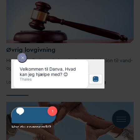
Øvrig lovgivning
Her kan du finde øvrig lovgivning med relation til
v
and-
og spilde
v
andsområdet.
Lovstof
V
and & Spilde
v
and
Øvrig lovgivning