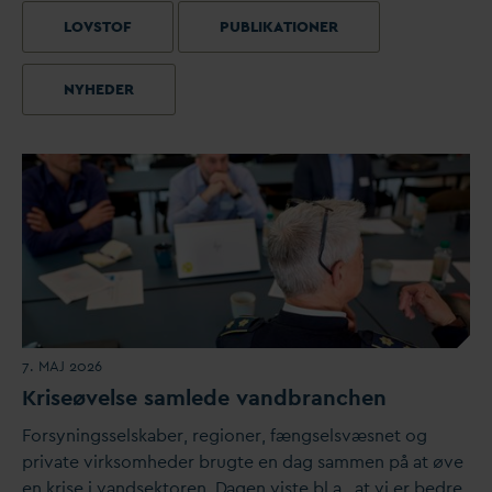
LOVSTOF
PUBLIKATIONER
NYHEDER
7. MAJ 2026
Kriseøvelse samlede
v
andbranchen
Forsyningsselskaber, regioner, fængselsvæsnet og
pri
v
ate virksomheder brugte en
d
ag sammen på at øve
en krise i
v
andsektoren.
D
agen viste bl.a., at vi er bedre