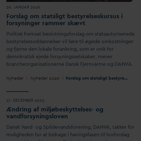
20. JANUAR 2026
Forslag om statsligt bestyrelseskursus i
forsyninger rammer skævt
Politisk fremsat beslutningsforslag om statsautoriserede
bestyrelsesud
d
annelser vil føre til øgede omkostninger
og fjerne den lokale forankring, som er unik for
demokratisk ejede forsyningsselskaber, mener
brancheorganisationerne
D
ansk Fjern
v
arme og
D
AN
V
A.
Nyheder
Nyheder 2026
Forslag om statsligt bestyrelseskursus i forsyninger rammer skævt
17. DECEMBER 2025
Ændring af miljøbeskyttelses- og
v
andforsyningsloven
D
ansk
V
and- og Spilde
v
andsforening,
D
AN
V
A, takker for
muligheden for at bidrage i høringsfasen til lovforslag