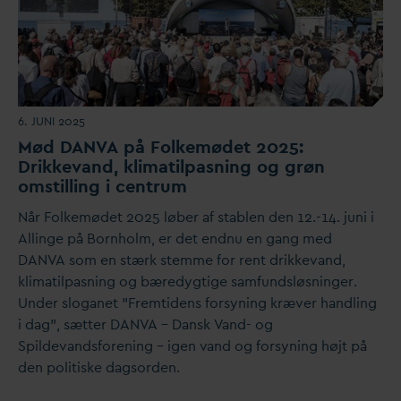
6. JUNI 2025
Mød
D
AN
V
A på Folkemødet 2025:
Drikke
v
and, klimatilpasning og grøn
omstilling i centrum
Når Folkemødet 2025 løber af stablen den 12.-14. juni i
Allinge på Bornholm, er det endnu en gang med
D
AN
V
A som en stærk stemme for rent drikke
v
and,
klimatilpasning og bæredygtige samfundsløsninger.
Under sloganet "Fremtidens forsyning kræver handling
i
d
ag", sætter
D
AN
V
A –
D
ansk
V
and- og
Spilde
v
andsforening – igen
v
and og forsyning højt på
den politiske
d
agsorden.