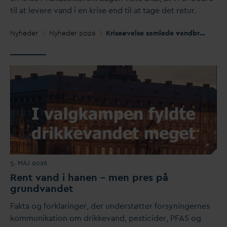
til at levere
v
and i en krise end til at tage det retur.
Nyheder
Nyheder 2026
Kriseøvelse samlede
v
andbranchen
5. MAJ 2026
Rent
v
and i hanen – men pres på
grund
v
andet
Fakta og forklaringer, der understøtter forsyningernes
kommunikation om drikke
v
and, pesticider, PFAS og