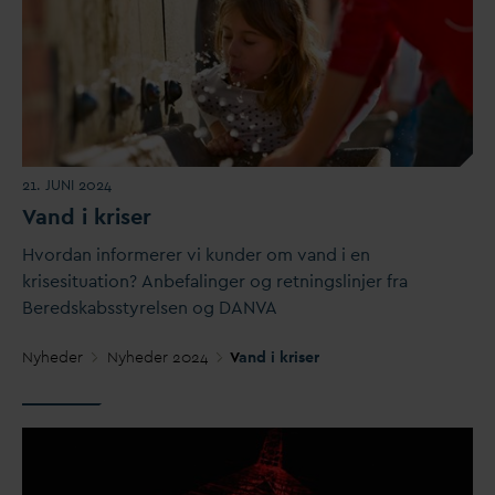
21. JUNI 2024
V
and i kriser
Hvor
d
an informerer vi kunder om
v
and i en
krisesituation? Anbefalinger og retningslinjer fra
Beredskabsstyrelsen og
D
AN
V
A
Nyheder
Nyheder 2024
V
and i kriser