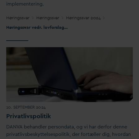
implementering.
Høringss
v
ar
Høringss
v
ar
Høringss
v
ar 2024
Høringss
v
ar vedr. lovforslag om terrænnært grund
v
and j.nr. 202
10. SEPTEMBER 2024
Pri
v
atlivspolitik
D
AN
V
A behandler person
d
ata, og vi har derfor denne
pri
v
atlivsbeskyttelsespolitik, der fortæller dig, hvor
d
an