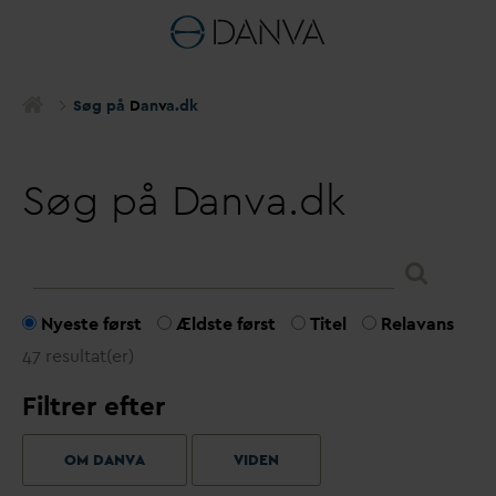
Søg på
D
an
v
a.dk
Søg på
D
anva.dk
Nyeste først
Ældste først
Titel
Relavans
47 resultat(er)
Filtrer efter
OM DANVA
VIDEN