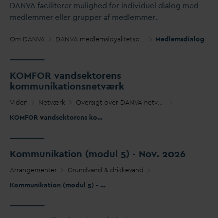
D
AN
V
A faciliterer mulighed for individuel dialog med
medlemmer eller grupper af medlemmer.
Om
D
AN
V
A
D
AN
V
A medlemsloyalitetsprogram
Medlemsdialog
KOMFOR
v
andsektorens
kommunikationsnetværk
Viden
Netværk
Oversigt over
D
AN
V
A netværk
KOMFOR
v
andsektorens kommunikationsnetværk
Kommunikation (modul 5) - Nov. 2026
Arrangementer
Grund
v
and & drikke
v
and
Kommunikation (modul 5) - Nov. 2026