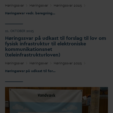
Høringss
v
ar
Høringss
v
ar
Høringss
v
ar 2025
Høringss
v
ar vedr. beregningsbekendtgørelsen j.nr. 2025-5995
21. OKTOBER 2025
Høringss
v
ar på udkast til forslag til lov om
fysisk infrastruktur til elektroniske
kommunikationsnet
(teleinfrastrukturloven)
Høringss
v
ar
Høringss
v
ar
Høringss
v
ar 2025
Høringss
v
ar på udkast til forslag til lov om fysisk infrastruktur til elektroniske kommunikationsnet (teleinfrastrukturloven)