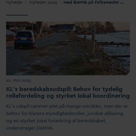
Nyheder
Nyheder 2025
Mød
D
AN
V
A på Folkemødet 2025: Drikke
20. MAJ 2025
KL's beredskabsudspil: Behov for tydelig
rollefordeling og styrket lokal koordinering
KL’s udspil rammer plet på mange områder, men der er
behov for klarere myndighedsroller, juridisk afklaring
og en styrket lokal forankring af beredskabet,
understreger
D
AN
V
A.