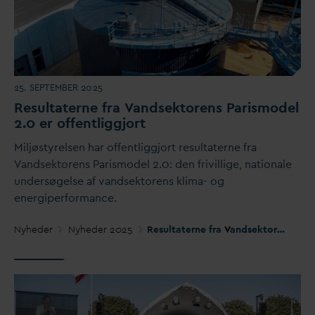
25. SEPTEMBER 2025
Resultaterne fra
V
andsektorens
P
arismodel
2.0 er offentliggjort
Miljøstyrelsen har offentliggjort resultaterne fra
V
andsektorens Parismodel 2.0: den frivillige, nationale
undersøgelse af
v
andsektorens klima- og
energiperformance.
Nyheder
Nyheder 2025
Resultaterne fra
V
andsektorens Parismodel 2.0 er offentliggjort