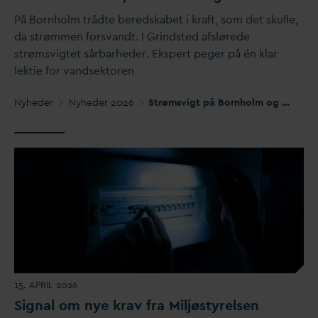
På Bornholm trådte beredskabet i kraft, som det skulle,
d
a strømmen fors
v
andt. I Grindsted afslørede
strømsvigtet sårbarheder. Ekspert peger på én klar
lektie for
v
andsektoren
Nyheder
Nyheder 2026
Strømsvigt på Bornholm og i Grindsted: Samme scenarie, vidt forskelligt udfald
15. APRIL 2026
Signal om nye krav fra Miljøstyrelsen