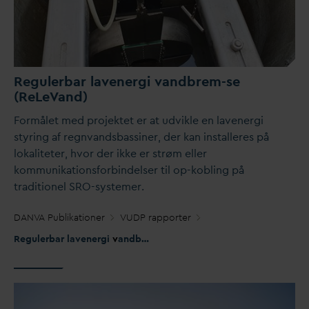
Regulerbar lavenergi
v
andbrem-se
(ReLe
V
and)
Formålet med projektet er at udvikle en lavenergi
styring af regn
v
andsbassiner, der kan installeres på
lokaliteter, hvor der ikke er strøm eller
kommunikationsforbindelser til op-kobling på
traditionel SRO-systemer.
D
AN
V
A Publikationer
VUDP rapporter
Regulerbar lavenergi
v
andbrem-se (ReLe
V
and)