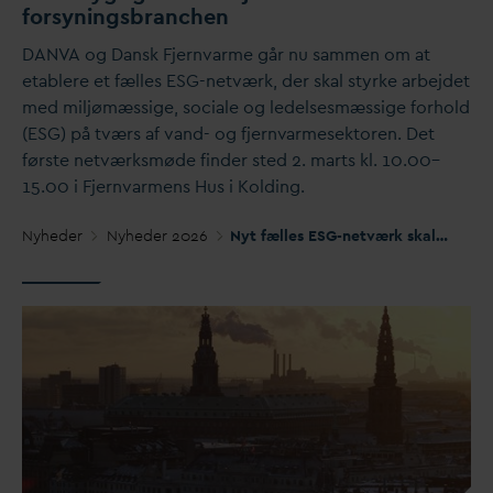
forsyningsbranchen
D
AN
V
A og
D
ansk Fjern
v
arme går nu sammen om at
etablere et fælles ESG-netværk, der skal styrke arbejdet
med miljømæssige, sociale og ledelsesmæssige forhold
(ESG) på tværs af
v
and- og fjern
v
armesektoren. Det
første netværksmøde finder sted 2. marts kl. 10.00–
15.00 i Fjern
v
armens Hus i Kolding.
Nyheder
Nyheder 2026
Nyt fælles ESG-netværk skal styrke bæredygtighedsarbejdet i forsyningsbranchen