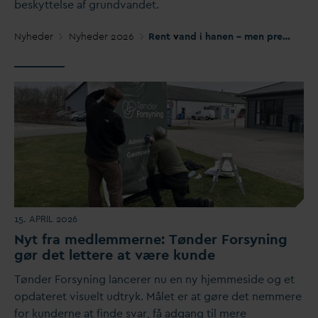
beskyttelse af grund
v
andet.
Nyheder
Nyheder 2026
Rent
v
and i hanen – men pres på grund
15. APRIL 2026
Nyt fra medlemmerne: Tønder Forsyning
gør det lettere at være kunde
Tønder Forsyning lancerer nu en ny hjemmeside og et
op
d
ateret visuelt udtryk. Målet er at gøre det nemmere
for kunderne at finde s
v
ar, få adgang til mere