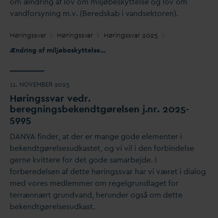
om ændring af lov om miljøbeskyttelse og lov om
v
andforsyning m.v. (Beredskab i
v
andsektoren).
Høringss
v
ar
Høringss
v
ar
Høringss
v
ar 2025
Ændring af miljøbeskyttelses- og
v
andforsyningsloven
11. NOVEMBER 2025
Høringss
v
ar vedr.
beregningsbekendtgørelsen j.nr. 2025-
5995
D
AN
V
A finder, at der er mange gode elementer i
bekendtgørelsesudkastet, og vi vil i den forbindelse
gerne kvittere for det gode samarbejde. I
forberedelsen af dette høringss
v
ar har vi været i dialog
med vores medlemmer om regelgrundlaget for
terrænnært grund
v
and, herunder også om dette
bekendtgørelsesudkast.