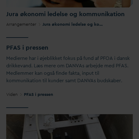
Jura økonomi ledelse og kommunikation
Arrangementer
Jura økonomi ledelse og kommunikation
P
F
AS i pressen
Medierne har i øjeblikket fokus på fund af PFOA i
d
ansk
drikke
v
and. Læs mere om
D
AN
V
As arbejde med PFAS.
Medlemmer kan også finde fakta, input til
kommunikation til kunder samt
D
AN
V
As budskaber.
Viden
PFAS i pressen