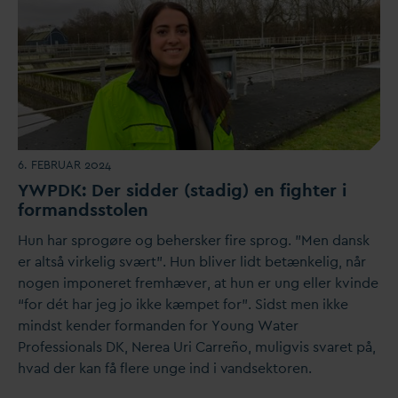
6. FEBRUAR 2024
YWPDK: Der sidder (stadig) en fighter i
formandsstolen
Hun har sprogøre og behersker fire sprog. "Men
d
ansk
er altså virkelig svært”. Hun bliver lidt betænkelig, når
nogen imponeret fremhæver, at hun er ung eller kvinde
“for dét har jeg jo ikke kæmpet for”. Sidst men ikke
mindst kender formanden for Young Water
Professionals DK, Nerea Uri Carreño, muligvis s
v
aret på,
h
v
ad der kan få flere unge ind i
v
andsektoren.