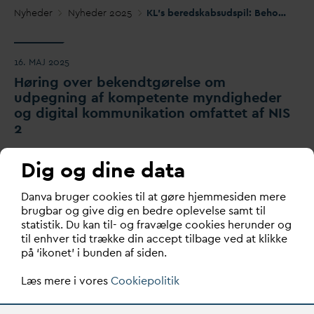
Nyheder
Nyheder 2025
KL's beredskabsudspil: Behov for tydelig rollefordeling og styrket lokal koordinering
16. MAJ 2025
Høring over bekendtgørelse om
udpegning af kompetente myndigheder
og digital kommunikation omfattet af NIS
2
Høringss
v
ar
Høringss
v
ar
Høringss
v
ar 2025
Dig og dine data
Høring over bekendtgørelse om udpegning af kompetente myndigheder og digital kommunikation omfattet af NIS 2
D
an
v
a bruger cookies til at gøre hjemmesiden mere
brugbar og give dig en bedre oplevelse samt til
statistik. Du kan til- og fravælge cookies herunder og
til enhver tid trække din accept tilbage ved at klikke
på ‘ikonet’ i bunden af siden.
Læs mere i vores
Cookiepolitik