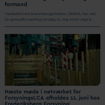
formand
V
andsektorens brancheorganisation,
D
AN
V
A, har ved
sin generalforsamling tors
d
ag 21. maj 2026
v
algt b…
Næste møde i netværket for
ForsyningsLCA afholdes 11. juni hos
Frederiksberg Forsyning