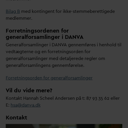
Bilag B
med kontingent for ikke-stemmeberettigede
medlemmer.
Forretningsordenen for
generalforsamlinger i
D
AN
V
A
Generalforsamlinger i
D
AN
V
A gennemføres i henhold til
vedtægterne og en forretningsorden for
generalforsamlinger med detaljerede regler om
generalforsamlingens gennemførelse.
Forretningsorden for generalforsamlinger
Vil du vide mere?
Kontakt Hannah Scheel Andersen på t: 87 93 35 62 eller
E:
hsa@
d
an
v
a.dk
Kontakt