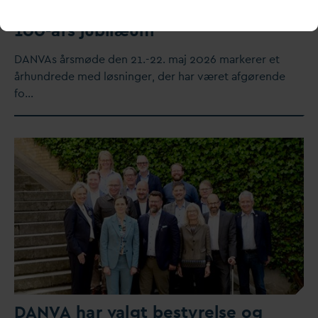
betydningsfulde
v
andløsninger ved
100-års jubilæum
D
AN
V
As årsmøde den 21.-22. maj 2026 markerer et
århundrede med løsninger, der har været afgørende
fo…
D
AN
V
A har
v
algt bestyrelse og