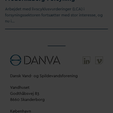
Arbejdet med livscyklusvurderinger (LCA) i
forsyningssektoren fortsætter med stor interesse, og
nu i…
D
ansk
V
and- og Spilde
v
andsforening
V
andhuset
Godthåbsvej 83
8660 Skanderborg
København