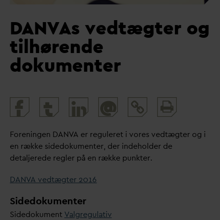
D
AN
V
As vedtægter og
tilhørende
dokumenter
Print
@
and
share
Foreningen
D
AN
V
A er reguleret i vores vedtægter og i
en række sidedokumenter, der indeholder de
detaljerede regler på en række punkter.
D
AN
V
A vedtægter 2016
Sidedokumenter
Sidedokument
V
algregulativ