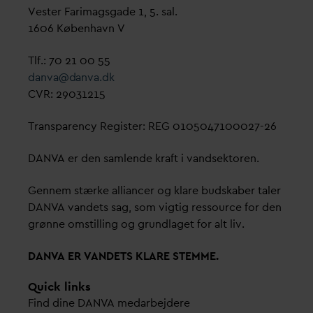
Vester Farimagsgade 1, 5. sal.
1606 København V
Tlf.: 70 21 00 55
d
an
v
a@
d
an
v
a.dk
CVR: 29031215
Transparency Register: REG 0105047100027-26
D
AN
V
A er den samlende kraft i
v
andsektoren.
Gennem stærke alliancer og klare budskaber taler
D
AN
V
A
v
andets sag, som vigtig ressource for den
grønne omstilling og grundlaget for alt liv.
D
AN
V
A ER
V
ANDETS KLARE STEMME.
Quick links
Find dine
D
AN
V
A me
d
arbejdere