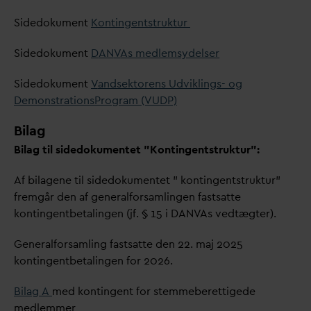
Sidedokument
Kontingentstruktur
Sidedokument
D
AN
V
As medlemsydelser
Sidedokument
V
andsektorens Udviklings- og
DemonstrationsProgram (VUDP)
Bilag
Bilag til sidedokumentet ”Kontingentstruktur”:
Af bilagene til sidedokumentet ” kontingentstruktur”
fremgår den af generalforsamlingen fastsatte
kontingentbetalingen (jf. § 15 i
D
AN
V
As vedtægter).
Generalforsamling fastsatte den 22. maj 2025
kontingentbetalingen for 2026.
Bilag A
med kontingent for stemmeberettigede
medlemmer