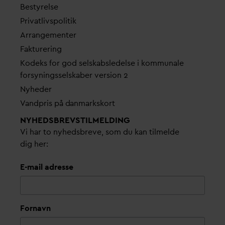
Bestyrelse
Pri
v
atlivspolitik
Arrangementer
Fakturering
Kodeks for god selskabsledelse i kommunale
forsyningsselskaber version 2
Nyheder
V
andpris på
d
anmarkskort
NYHEDSBREVS­TILMELDING
Vi har to nyhedsbreve, som du kan tilmelde
dig her:
E-mail adresse
Fornavn