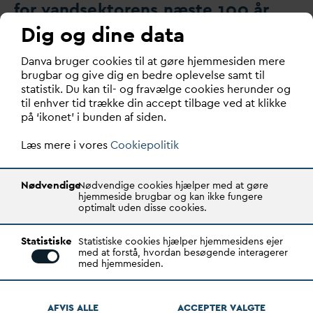
for
v
andsektorens næste 100 år
blev skabt på
D
AN
V
As
Dig og dine data
jubilæumsårsmøde
D
an
v
a bruger cookies til at gøre hjemmesiden mere
”En fest, men også en arbejds-camp," kaldte ny
v
algt
brugbar og give dig en bedre oplevelse samt til
statistik. Du kan til- og fravælge cookies herunder og
bestyrelsesformand Ellen Trane Nørby
D
AN
V
As årsm…
til enhver tid trække din accept tilbage ved at klikke
på ‘ikonet’ i bunden af siden.
Læs mere i vores
Cookiepolitik
Nødvendige
Nødvendige cookies hjælper med at gøre
hjemmeside brugbar og kan ikke fungere
optimalt uden disse cookies.
Statistiske
Statistiske cookies hjælper hjemmesidens ejer
med at forstå, hvordan besøgende interagerer
med hjemmesiden.
D
AN
V
A hylder
D
anmarks mest
AFVIS ALLE
ACCEPTER
V
ALGTE