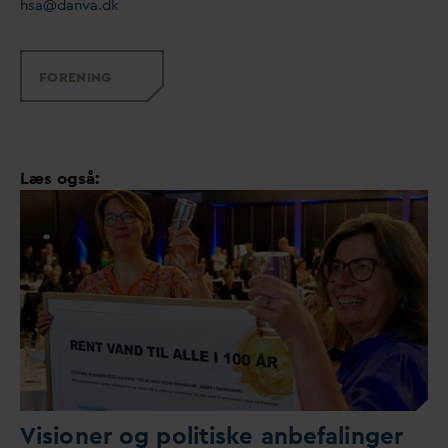
hsa@
d
an
v
a.dk
FORENING
Læs også:
Visioner og politiske anbefalinger