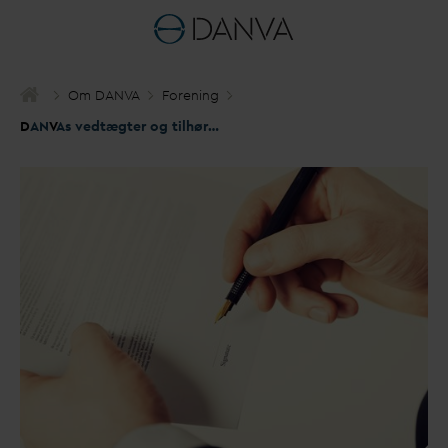
Om
D
AN
V
A
Forening
D
AN
V
As vedtægter og tilhørende dokumenter