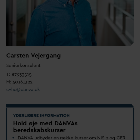
Carsten
V
ejergang
Seniorkonsulent
T: 87933515
M: 40161322
cvhc@
d
an
v
a.dk
YDERLIGERE INFORMATION
Hold øje med
D
AN
V
As
beredskabskurser
D
AN
V
A udbyder en række kurser om NIS 2 og CER.