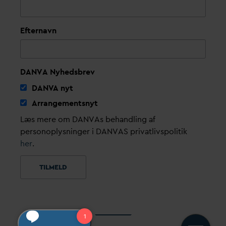
Efternavn
DANVA Nyhedsbrev
D
AN
V
A nyt
Arrangementsnyt
Læs mere om DANVAs behandling af
personoplysninger i DANVAS privatlivspolitik
her
.