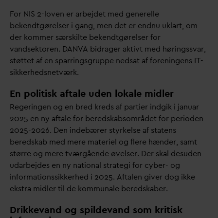
For NIS 2-loven er arbejdet med generelle
bekendtgørelser i gang, men det er endnu uklart, om
der kommer særskilte bekendtgørelser for
v
andsektoren.
D
AN
V
A bidrager aktivt med høringss
v
ar,
støttet af en sparringsgruppe nedsat af foreningens IT-
sikkerhedsnetværk.
En politisk aftale uden lokale midler
Regeringen og en bred kreds af partier indgik i januar
2025 en ny aftale for beredskabsområdet for perioden
2025-2026. Den indebærer styrkelse af statens
beredskab med mere materiel og flere hænder, samt
større og mere tværgående øvelser. Der skal desuden
u
d
arbejdes en ny national strategi for cyber- og
informationssikkerhed i 2025. Aftalen giver dog ikke
ekstra midler til de kommunale beredskaber.
Drikkevand og spildevand som kritisk