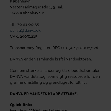
København
Vester Farimagsgade 1, 5. sal.
1606 København V
Tlf.: 70 21 00 55
d
an
v
a@
d
an
v
a.dk
CVR: 29031215
Transparency Register: REG 0105047100027-26
D
AN
V
A er den samlende kraft i
v
andsektoren.
Gennem stærke alliancer og klare budskaber taler
D
AN
V
A
v
andets sag, som vigtig ressource for den
grønne omstilling og grundlaget for alt liv.
D
AN
V
A ER
V
ANDETS KLARE STEMME.
Quick links
Find dine
D
AN
V
A me
d
arbejdere