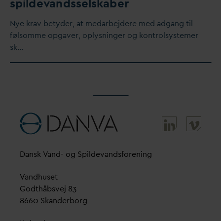
spilde
v
andsselskaber
Nye krav betyder, at me
d
arbejdere med adgang til
følsomme opgaver, oplysninger og kontrolsystemer
sk…
D
ansk
V
and- og Spilde
v
andsforening
V
andhuset
Godthåbsvej 83
8660 Skanderborg