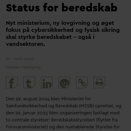
Status for beredskab
Nyt ministerium, ny lovgivning og øget
fokus på cybersikkerhed og fysisk sikring
skal styrke beredskabet – også i
v
andsektoren.
26. marts 2025
Carsten Vejergang
Print
@
and
share
Den 29. august 2024 blev Ministeriet for
Samfundssikkerhed og Beredskab (MSSB) oprettet, og
den 29. januar 2025 blev organiseringen fastlagt med
to centrale styrelser: Beredskabsstyrelsen (flyttet fra
Fors
v
arsministeriet) og den nyetablerede Styrelse for