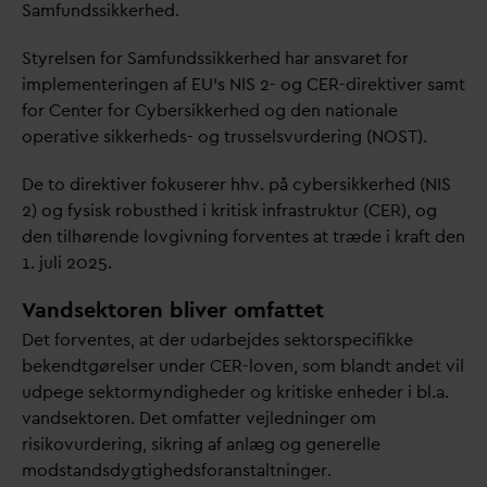
Samfundssikkerhed.
Styrelsen for Samfundssikkerhed har ans
v
aret for
implementeringen af EU's NIS 2- og CER-direktiver samt
for Center for Cybersikkerhed og den nationale
operative sikkerheds- og trusselsvurdering (NOST).
De to direktiver fokuserer hhv. på cybersikkerhed (NIS
2) og fysisk robusthed i kritisk infrastruktur (CER), og
den tilhørende lovgivning forventes at træde i kraft den
1. juli 2025.
V
andsektoren bliver omfattet
Det forventes, at der u
d
arbejdes sektorspecifikke
bekendtgørelser under CER-loven, som blandt andet vil
udpege sektormyndigheder og kritiske enheder i bl.a.
v
andsektoren. Det omfatter vejledninger om
risikovurdering, sikring af anlæg og generelle
modstandsdygtighedsforanstaltninger.