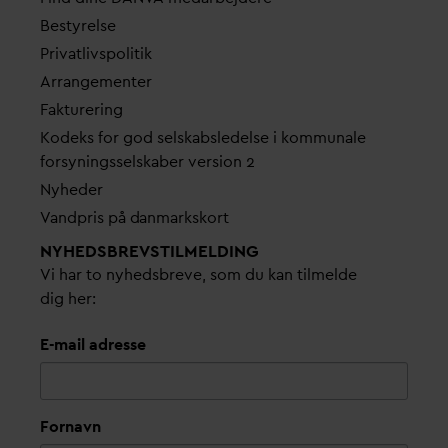
Bestyrelse
Pri
v
atlivspolitik
Arrangementer
Fakturering
Kodeks for god selskabsledelse i kommunale
forsyningsselskaber version 2
Nyheder
V
andpris på
d
anmarkskort
NYHEDSBREVS­TILMELDING
Vi har to nyhedsbreve, som du kan tilmelde
dig her:
E-mail adresse
Fornavn