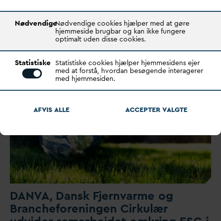
fremtidens me
d
arbejdere
Nødvendige
Nødvendige cookies hjælper med at gøre
hjemmeside brugbar og kan ikke fungere
Rekruttering, fællesskab og faglig stolthed
v
ar i
optimalt uden disse cookies.
centrum,
d
a Spilde
v
andsteknisk Forenings årsmøde s…
Statistiske
Statistiske cookies hjælper hjemmesidens ejer
med at forstå, hvordan besøgende interagerer
med hjemmesiden.
AFVIS ALLE
ACCEPTER
V
ALGTE
D
AN
V
A,
D
ansk
F
jern
v
arme og
Brancheforeningen Cirkulær