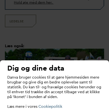
Hold øje med dem her.
LEDELSE
Læs også:
Dig og dine data
D
an
v
a bruger cookies til at gøre hjemmesiden mere
brugbar og give dig en bedre oplevelse samt til
statistik. Du kan til- og fravælge cookies herunder og
til enhver tid trække din accept tilbage ved at klikke
på ‘ikonet’ i bunden af siden.
Læs mere i vores
Cookiepolitik
V
andbranchen i dialog om vejen til