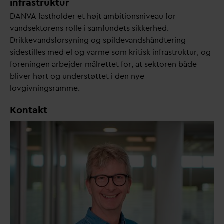
infrastruktur
D
AN
V
A fastholder et højt ambitionsniveau for
v
andsektorens rolle i samfundets sikkerhed.
Drikke
v
andsforsyning og spilde
v
andshåndtering
sidestilles med el og
v
arme som kritisk infrastruktur, og
foreningen arbejder målrettet for, at sektoren både
bliver hørt og understøttet i den nye
lovgivningsramme.
Kontakt