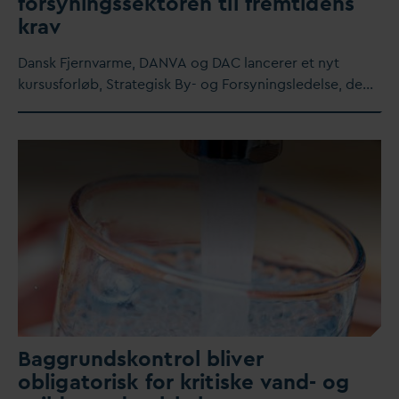
forsyningssektoren til fremtidens
krav
D
ansk Fjern
v
arme,
D
AN
V
A og
D
AC lancerer et nyt
kursusforløb, Strategisk By- og Forsyningsledelse, de…
Baggrundskontrol bliver
obligatorisk for kritiske
v
and- og