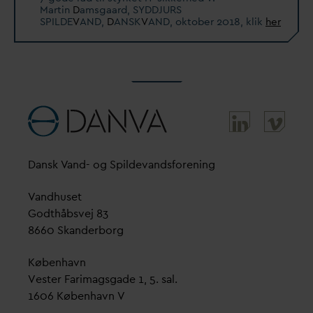
Martin
D
amsgaard, SYDDJURS
SPILDE
V
AND,
D
ANSK
V
AND, oktober 2018, klik
her
D
ansk
V
and- og Spilde
v
andsforening
V
andhuset
Godthåbsvej 83
8660 Skanderborg
København
Vester Farimagsgade 1, 5. sal.
1606 København V