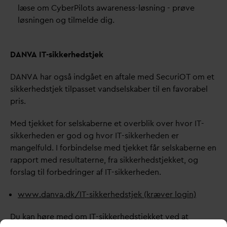
læse om CyberPilots awareness-løsning - prøve
løsningen og tilmelde dig.
D
AN
V
A IT-sikkerhedstjek
D
AN
V
A har også indgået en aftale med SecuriOT om et
sikkerhedstjek tilpasset
v
andselskaber til en favorabel
pris.
Med tjekket for selskaberne et overblik over hvor IT-
sikkerheden er god og hvor IT-sikkerheden er
mangelfuld. I forbindelse med tjekket får selskaberne en
rapport med resultaterne, fra sikkerhedstjekket, og
forslag til forbedringer af IT-sikkerheden.
www.
d
an
v
a.dk/IT-sikkerhedstjek (kræver login)
Du kan høre med om IT-sikkerhedstjekket ved at