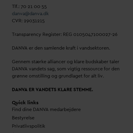
Tlf.: 70 21 00 55
d
an
v
a@
d
an
v
a.dk
CVR: 29031215
Transparency Register: REG 0105047100027-26
D
AN
V
A er den samlende kraft i
v
andsektoren.
Gennem stærke alliancer og klare budskaber taler
D
AN
V
A
v
andets sag, som vigtig ressource for den
grønne omstilling og grundlaget for alt liv.
D
AN
V
A ER
V
ANDETS KLARE STEMME.
Quick links
Find dine
D
AN
V
A me
d
arbejdere
Bestyrelse
Pri
v
atlivspolitik