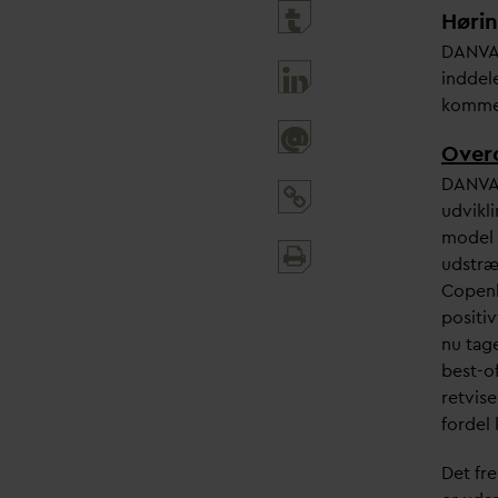
Høri
D
AN
V
A
inddel
kommen
@
Over
D
AN
V
A
udvikl
model 
Print
udstræ
and
Copenh
share
positiv
nu tag
best-o
retvis
fordel 
Det fr