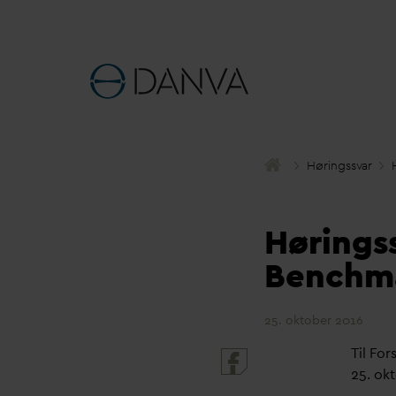
Høringss
v
ar
Hørings
Benchm
25. oktober 2016
Til For
25. ok