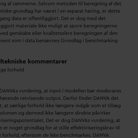
ning af rammerne. Selvom metoden til beregning af det
iske grundlag har været i en separat høring, er dette
 gang
d
ata er offentliggjort. Det er dog med det
liggjort materiale ikke muligt at spore beregningerne
ved genskabe eller k
v
alitetssikre beregningen af den
nent som i
d
ata benævnes Grundlag i benchmarking
ltekniske kommentarer
ige forhold
D
AN
V
As vurdering, at input i modellen bør mods
v
ares
ilhørende retvisende output. Derfor finder
D
AN
V
A det
t, at særlige forhold ikke længere indgår som et tillæg
tvolumen og dermed ikke længere direkte påvirker
viseringspotentialet. Det er dog
D
AN
V
As vurdering, at
e er noget grundlag for at stille effektiviseringskrav til
e forhold, eftersom de ikke benchmarkes.
D
AN
V
A