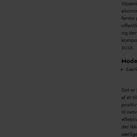
tilpas
økonom
første
offent
og der
kompo
2016.
Mode
Særl
Det er
af et t
positiv
til ne
effekti
der ikk
særlig