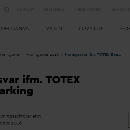
KONTAKT
PRESSERUM
PUBLIKATIONER
ANNONCE
OM
D
AN
V
A
VIDEN
LOVSTOF
HØ
Høringss
v
ar
Høringss
v
ar 2016
Høringss
v
ar ifm. TOTEX Benchmarking
svar ifm. TOTEX
arking
syningssekretariatet
tober 2016