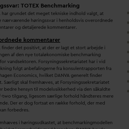
ngssvar: TOTEX Benchmarking
 har grundet det meget tekniske indhold
v
algt, at
e nærværende høringss
v
ar i henholdsvis overordnede
tarer og detaljerede kommentarer.
ordnede kommentarer
 finder det positivt, at der er lagt et stort arbejde i
ingen af den nye totaløkonomiske benchmarking
for
v
andsektoren. Forsyningssekretariatet har i vid
kning fulgt anbefalingerne fra konsulentrapporten fra
agen Economics, hvilket
D
AN
V
A generelt finder
t. Særligt skal fremhæves, at Forsyningssekretariatet
er bedre hensyn til modelusikkerhed via den såkaldte
f-two tilgang, ligesom særlige forhold håndteres mere
ende. Der er dog fortsat en række forhold, der med
kan forbedres.
emhæves i høringsudkastet, at benchmarkingmodellen