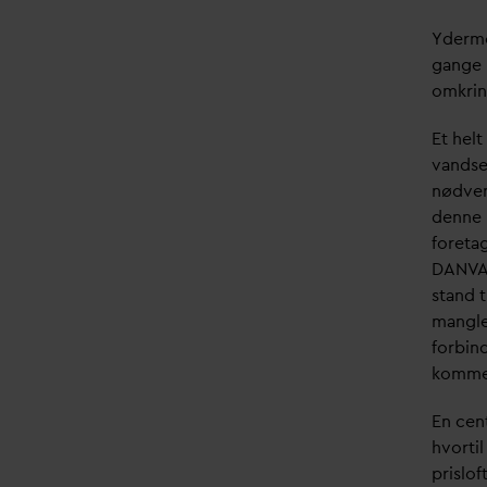
Yderme
gange i
omkrin
Et hel
v
andse
nødven
denne 
foreta
D
AN
V
A
stand 
mangle
forbin
kommen
En cen
hvortil
prislo