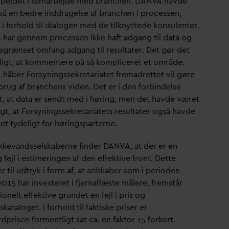
rbejdet i samarbejde med branchen.
D
AN
V
A havde
på en bedre inddragelse af branchen i processen,
 i forhold til dialogen med de tilknyttede konsulenter.
 har gennem processen ikke haft adgang til
d
ata og
begrænset omfang adgang til resultater. Det gør det
ligt, at kommentere på så kompliceret et område.
 håber Forsyningssekretariatet fremadrettet vil gøre
brug af branchens viden. Det er i den forbindelse
t, at
d
ata er sendt med i høring, men det havde været
gt, at Forsyningssekretariatets resultater også havde
et tydeligt for høringsparterne.
ikke
v
andsselskaberne finder
D
AN
V
A, at der er en
g fejl i estimeringen af den effektive front. Dette
til udtryk i form af, at selskaber som i perioden
15 har investeret i fjernaflæste målere, fremstår
onelt effektive grundet en fejl i pris og
skataloget. I forhold til faktiske priser er
rdprisen formentligt sat ca. en faktor 15 forkert.