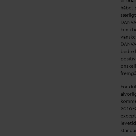
er u
d
a
håbet 
særligt
D
AN
V
A
kun i 
v
anske
D
AN
V
A
bedre 
positiv
ønskeli
fremgå
For dr
alvorli
kommer 
2010-20
excepti
levetid
stan
d
a