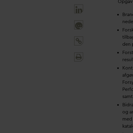
Opgave
Branc
nede
@
Fors
tilb
den 
Forst
Print
resul
and
Kont
share
afgør
Fors
Perf
samt
Bidra
og a
med 
kata