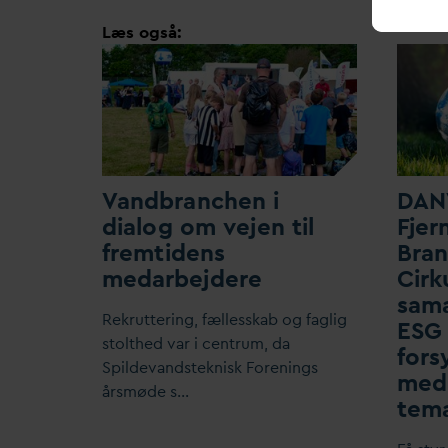
Læs også:
V
andbranchen i
D
AN
dialog om vejen til
F
jer
fremtidens
Bra
me
d
arbejdere
Cirk
sam
Rekruttering, fællesskab og faglig
ESG 
stolthed
v
ar i centrum,
d
a
fors
Spilde
v
andsteknisk Forenings
med 
årsmøde s…
tem