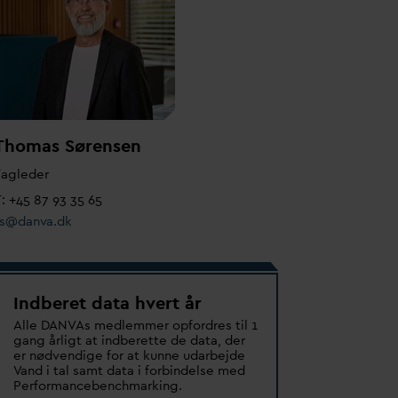
Thomas Sørensen
Fagleder
: +45 87 93 35 65
ts@
d
an
v
a.dk
Indberet data hvert år
Alle
D
AN
V
As medlemmer opfordres til 1
gang årligt at indberette de
d
ata, der
er nødvendige for at kunne u
d
arbejde
V
and i tal samt
d
ata i forbindelse med
Performancebenchmarking.