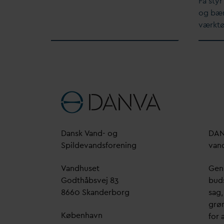
Få styr
og bær
værktø
D
ansk
V
and- og
D
A
Spilde
v
andsforening
v
an
V
andhuset
Genn
Godthåbsvej 83
bud
8660 Skanderborg
sag,
grøn
København
for a