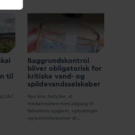
skal
Baggrundskontrol
bliver obligatorisk for
 til
kritiske
v
and- og
spilde
v
andsselskaber
og
D
AC
Nye krav betyder, at
,
me
d
arbejdere med adgang til
følsomme opgaver, oplysninger
og kontrolsystemer sk…