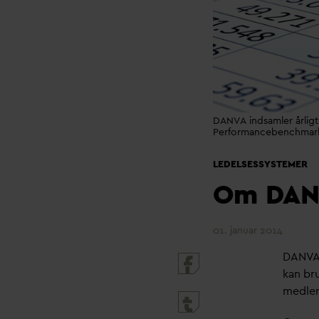
DANVA indsamler årligt
Performancebenchmark
LEDELSESSYSTEMER
Om
D
A
01. januar 2014
D
AN
V
A
kan br
medlem