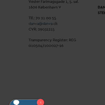
Vester Farimagsgade 1, 5. sal.
1606 København V
D
A
STE
Tlf.: 70 21 00 55
d
an
v
a@
d
an
v
a.dk
CVR: 29031215
Transparency Register: REG
0105047100027-26