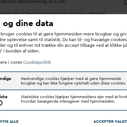
rnational benchmarking, bl.a. EBC.
ejdes for at flest mulige
d
ata og analyser udbredes
 og dine data
 medlemmerne på en overskuelig og lettilgængelig
ed anvendelse af eksisterende
d
ata samt en
 bruger cookies til at gøre hjemmesiden mere brugbar og giv
set årlig indberetning.
re oplevelse samt til statistik. Du kan til- og fravælge cookies
er og til enhver tid trække din accept tilbage ved at klikke p
lding til Statistik
t’ i bunden af siden.
elding kontakt
Benchmarking Team
eller send mail til
n
v
a.dk
ere i vores
Cookiepolitik
ndige
Nødvendige cookies hjælper med at gøre hjemmeside
brugbar og kan ikke fungere optimalt uden disse cookies.
ikationer
tiske
Statistiske cookies hjælper hjemmesidens ejer med at forst
hvordan besøgende interagerer med hjemmesiden.
FVIS ALLE
ACCEPTER
V
ALGT