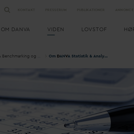
KONTAKT
PRESSERUM
PUBLIKATIONER
ANNONCE
OM
D
AN
V
A
VIDEN
LOVSTOF
HØ
 Benchmarking og Statistik
Om
D
AN
V
A Statistik & Analyse