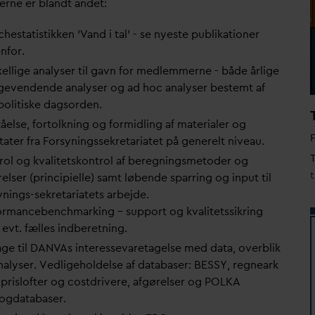
rne er blandt andet:
hestatistikken '
V
and i tal' - se nyeste publikationer
nfor.
kellige analyser til gavn for medlemmerne - både årlige
agevendende analyser og ad hoc analyser bestemt af
politiske
d
agsorden.
åelse, fortolkning og formidling af materialer og
tater fra Forsyningssekretariatet på generelt niveau.
T
rol og k
v
alitetskontrol af beregningsmetoder og
elser (principielle) samt løbende sparring og input til
ynings-sekretariatets arbejde.
ormancebenchmarking – support og k
v
alitetssikring
 evt. fælles indberetning.
ge til
D
AN
V
As interesse
v
aretagelse med
d
ata, overblik
nalyser. Vedligeholdelse af
d
atabaser: BESSY, regneark
prislofter og costdrivere, afgørelser og POLKA
log
d
atabaser.