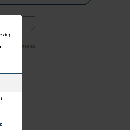
LEDELSE
e dig
å
BENCHMARKING
å,
E