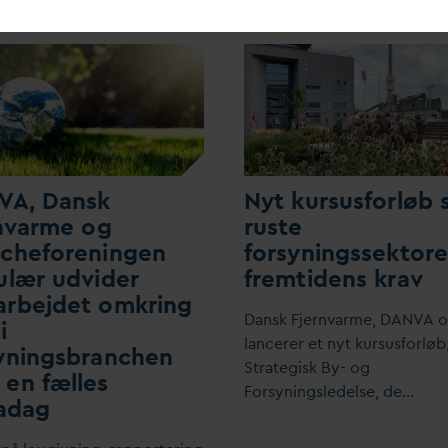
V
A,
D
ansk
Nyt kursusforløb 
n
v
arme og
ruste
ncheforeningen
forsyningssektoren
ulær udvider
fremtidens krav
arbejdet omkring
D
ansk Fjern
v
arme,
D
AN
V
A 
i
lancerer et nyt kursusforløb
yningsbranchen
Strategisk By- og
en fælles
Forsyningsledelse, de…
a
d
ag