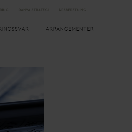
RING
D
AN
V
A STRATEGI
ÅRSBERETNING
RINGSS
V
AR
ARRANGEMENTER