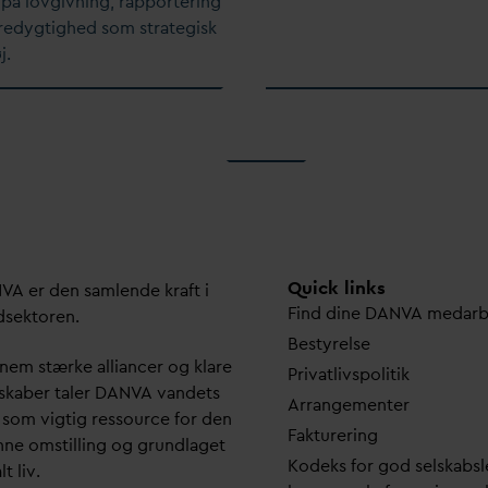
 på lovgivning, rapportering
edygtighed som strategisk
j.
Quick links
N
V
A er den samlende kraft i
Find dine
D
AN
V
A me
d
ar
dsektoren.
Bestyrelse
em stærke alliancer og klare
Pri
v
atlivspolitik
skaber taler
D
AN
V
A
v
andets
Arrangementer
 som vigtig ressource for den
Fakturering
ne omstilling og grundlaget
Kodeks for god selskabsl
lt liv.