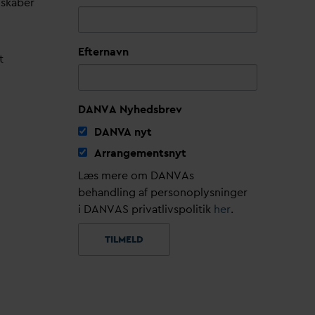
lskaber
Efternavn
t
DANVA Nyhedsbrev
D
AN
V
A nyt
Arrangementsnyt
Læs mere om DANVAs
behandling af personoplysninger
i DANVAS privatlivspolitik
her
.