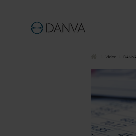
Viden
D
AN
V
A