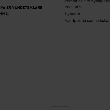
kommunale forsyningsse
version 2
N
V
A ER
V
ANDETS KLARE
MME.
Nyheder
V
andpris på
d
anmarkskor