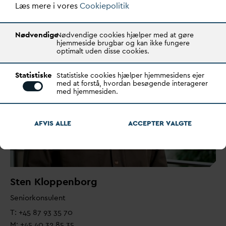
Læs mere i vores
Cookiepolitik
Nødvendige
Nødvendige cookies hjælper med at gøre
hjemmeside brugbar og kan ikke fungere
optimalt uden disse cookies.
Statistiske
Statistiske cookies hjælper hjemmesidens ejer
med at forstå, hvordan besøgende interagerer
med hjemmesiden.
AFVIS ALLE
ACCEPTER
V
ALGTE
Sten Kloppenborg
Seniorkonsulent
T: +45 87 93 35 70
M: +45 40 32 85 35