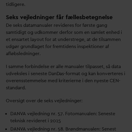
tidligere.
Seks vejledninger får fællesbetegnelse
De seks
d
atamanualer revideres for første gang
samtidigt og udkommer derfor som en samlet enhed i
et ensartet layout for at understrege, at de tilsammen
udgør grundlaget for fremtidens inspektioner af
afløbsledninger.
I samme forbindelse er alle manualer tilpasset, så
d
ata
udveksles i seneste
D
an
D
as-format og kan konverteres i
overensstemmelse med kriterierne i den nyeste CEN-
stan
d
ard.
Oversigt over de seks vejledninger:
D
AN
V
A vejledning nr. 57. Fotomanualen: Seneste
teknisk revideret i 2015
D
AN
V
A vejledning nr. 58. Brøndmanualen: Senest