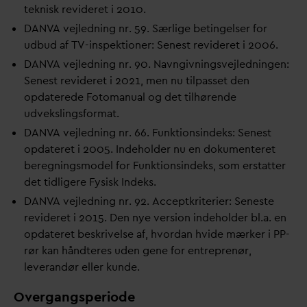
teknisk revideret i 2010.
D
AN
V
A vejledning nr. 59. Særlige betingelser for
udbud af TV-inspektioner: Senest revideret i 2006.
D
AN
V
A vejledning nr. 90. Navngivningsvejledningen:
Senest revideret i 2021, men nu tilpasset den
op
d
aterede Fotomanual og det tilhørende
udvekslingsformat.
D
AN
V
A vejledning nr. 66. Funktionsindeks: Senest
op
d
ateret i 2005. Indeholder nu en dokumenteret
beregningsmodel for Funktionsindeks, som erstatter
det tidligere Fysisk Indeks.
D
AN
V
A vejledning nr. 92. Acceptkriterier: Seneste
revideret i 2015. Den nye version indeholder bl.a. en
op
d
ateret beskrivelse af, hvor
d
an hvide mærker i PP-
rør kan håndteres uden gene for entreprenør,
leverandør eller kunde.
Overgangsperiode