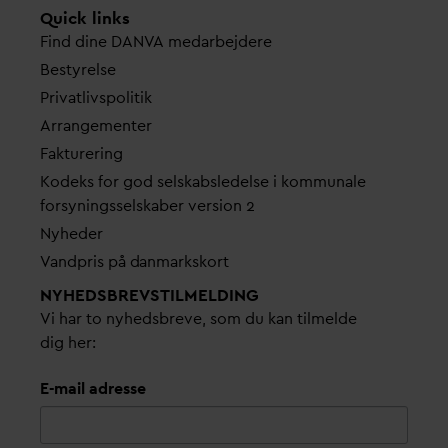
Quick links
Find dine
D
AN
V
A me
d
arbejdere
Bestyrelse
Pri
v
atlivspolitik
Arrangementer
Fakturering
Kodeks for god selskabsledelse i kommunale
forsyningsselskaber version 2
Nyheder
V
andpris på
d
anmarkskort
NYHEDSBREVS­TILMELDING
Vi har to nyhedsbreve, som du kan tilmelde
dig her:
E-mail adresse