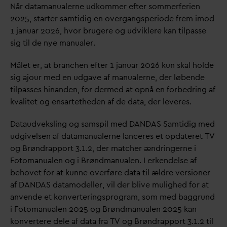
Når
d
atamanualerne udkommer efter sommerferien
2025, starter samtidig en overgangsperiode frem imod
1 januar 2026, hvor brugere og udviklere kan tilpasse
sig til de nye manualer.
Målet er, at branchen efter 1 januar 2026 kun skal holde
sig ajour med en udgave af manualerne, der løbende
tilpasses hinanden, for dermed at opnå en forbedring af
k
v
alitet og ensartetheden af de
d
ata, der leveres.
D
ataudveksling og samspil med
D
AN
D
AS Samtidig med
udgivelsen af
d
atamanualerne lanceres et op
d
ateret TV
og Brøndrapport 3.1.2, der matcher ændringerne i
Fotomanualen og i Brøndmanualen. I erkendelse af
behovet for at kunne overføre
d
ata til ældre versioner
af
D
AN
D
AS
d
atamodeller, vil der blive mulighed for at
anvende et konverteringsprogram, som med baggrund
i Fotomanualen 2025 og Brøndmanualen 2025 kan
konvertere dele af
d
ata fra TV og Brøndrapport 3.1.2 til