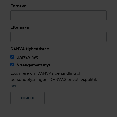
Fornavn
Efternavn
DANVA Nyhedsbrev
D
AN
V
A nyt
Arrangementsnyt
Læs mere om DANVAs behandling af
personoplysninger i DANVAS privatlivspolitik
her
.