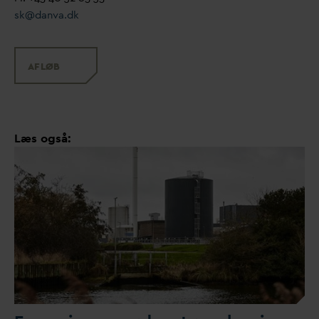
sk@
d
an
v
a.dk
AFLØB
Læs også: