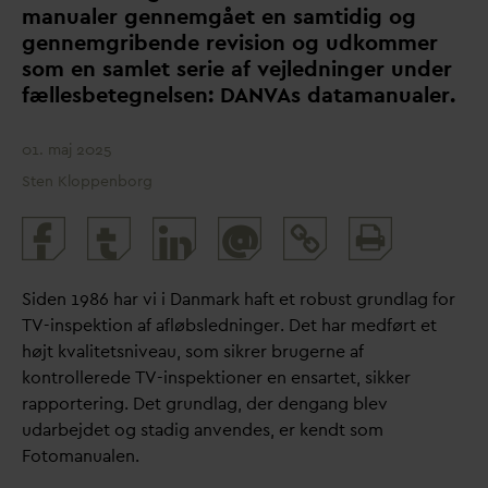
manualer gennemgået en samtidig og
gennemgribende revision og udkommer
som en samlet serie af vejledninger under
fællesbetegnelsen:
D
AN
V
As
d
atamanualer.
01. maj 2025
Sten Kloppenborg
Print
@
and
share
Siden 1986 har vi i
D
anmark haft et robust grundlag for
TV-inspektion af afløbsledninger. Det har medført et
højt k
v
alitetsniveau, som sikrer brugerne af
kontrollerede TV-inspektioner en ensartet, sikker
rapportering. Det grundlag, der dengang blev
u
d
arbejdet og stadig anvendes, er kendt som
Fotomanualen.