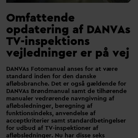
Omfattende
opdatering af
D
AN
V
As
TV-inspektions
vejledninger er på vej
D
AN
V
As Fotomanual anses for at være
stan
d
ard inden for den
d
anske
afløbsbranche. Det er også gældende for
D
AN
V
As Brøndmanual samt de tilhørende
manualer vedrørende navngivning af
afløbsledninger, beregning af
funktionsindeks, anvendelse af
acceptkriterier samt stan
d
ardbetingelser
for udbud af TV-inspektioner af
afløbsledninger. Nu har disse seks