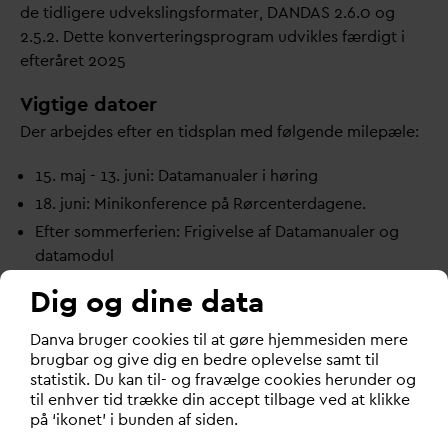
de tidligere udvekslingsformater,
D
AN
D
AS 2.6.0 og
2.5.2. Dette konverteringsprogram udvikles færdigt i
efteråret 2025
Vigtige datoer
Der arbejdes efter en tidsplan med følgende milepæle:
15. maj - 13. juni:
D
atamanualer i høring
18. juni: Minikonference på Rørcenter
d
agene.
Efter sommerferien: Frigivelse af
D
atamanualer og
d
atamodul
22 oktober: ERFA
d
ag,
D
AN
D
AS- og
Dig og dine data
Fotomanualgruppen
1. januar 2026 Tidligere udgaver vedligeholdes og
D
an
v
a bruger cookies til at gøre hjemmesiden mere
brugbar og give dig en bedre oplevelse samt til
sælges ikke længere
statistik. Du kan til- og fravælge cookies herunder og
til enhver tid trække din accept tilbage ved at klikke
Kontakt
på ‘ikonet’ i bunden af siden.