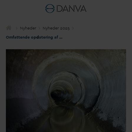
Nyheder
Nyheder 2025
Omfattende op
d
atering af
D
AN
V
As TV-inspektions vejledninger 