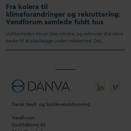
Fra kolera til
klimaforandringer og rekruttering:
V
andforum samlede fuldt hus
Usikkerheden bliver ikke mindre, og sektoren skal blive
bedre til at planlægge under usikkerhed. Det…
D
ansk
V
and- og Spilde
v
andsforening
V
andhuset
Godthåbsvej 83