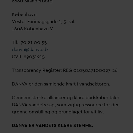
8660 Skanderborg
København
Vester Farimagsgade 1, 5. sal.
1606 København V
Tlf.: 70 21 00 55
d
an
v
a@
d
an
v
a.dk
CVR: 29031215
Transparency Register: REG 0105047100027-26
D
AN
V
A er den samlende kraft i
v
andsektoren.
Gennem stærke alliancer og klare budskaber taler
D
AN
V
A
v
andets sag, som vigtig ressource for den
grønne omstilling og grundlaget for alt liv.
D
AN
V
A ER
V
ANDETS KLARE STEMME.